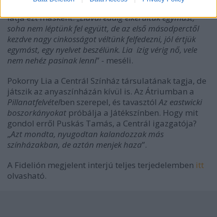
építkezni
” – mondta el Pokorny Lia. Őze Áron sem
látja ezt másként: „
Liával eddig elkerültük egymást,
soha nem léptünk fel együtt, de az első másodperctől
kezdve nagy cinkosságot véltünk felfedezni, jól értjük
egymást, egy nyelvet beszélünk. Lia ízig vérig nő, vele
nem nehéz pasinak lenni
” - meséli.
Pokorny Lia a Centrál Színház társulatának tagja, de
játszik az anyaszínházán kívül is. Az Átriumban a
Pillanatfelvétel
ben szerepel, és tavasztól
Az eastwicki
boszorkányokat
próbálja a Játékszínben. Hogy mit
gondol erről Puskás Tamás, a Centrál igazgatója?
„
Azt mondta, nyugodtan kalandozzak más
színházakban, de aztán menjek haza
”.
A Fidelión megjelent interjú teljes terjedelemben
itt
olvasható.