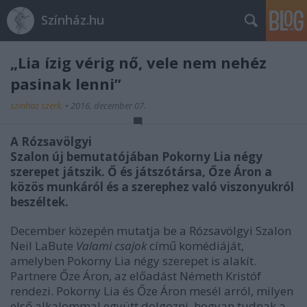
Színház.hu
„Lia ízig vérig nő, vele nem nehéz
pasinak lenni”
szinhaz szerk.
•
2016. december 07.
A Rózsavölgyi
Szalon új bemutatójában Pokorny Lia négy
szerepet játszik. Ő és játszótársa, Őze Áron a
közös munkáról és a szerephez való viszonyukról
beszéltek.
December közepén mutatja be a Rózsavölgyi Szalon
Neil LaBute
Valami csajok
című komédiáját,
amelyben Pokorny Lia négy szerepet is alakít.
Partnere Őze Áron, az előadást Németh Kristóf
rendezi. Pokorny Lia és Őze Áron mesél arról, milyen
első alkalommal együtt dolgozni, hogyan tudnak a