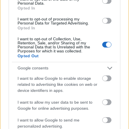
Personal Data.
kritikusabban ítéli meg a férfi nemet: „
Alapvetően
Opted In
nem vagyok odáig a saját nememtől, kritikus szemmel
nézem a férfiakat és magamat is. A teremtés
I want to opt-out of processing my
koronájának tartja magát a férfi, közben gyáva,
Personal Data for Targeted Advertising.
Opted In
határozatlan, következetlen és hiú
”.
I want to opt-out of Collection, Use,
A próbákra mindketten saját személyes
Retention, Sale, and/or Sharing of my
Personal Data that Is Unrelated with the
történeteikből építkeztek. Őze Áron mint mondja,
Purposes for which it was collected.
nem tanult újat a párkapcsolatokról, mivel sok
Opted Out
mindenen keresztül ment már élte során, de éppen
ezért „
mindannyian nagyon értjük ezeket a helyzeteket,
Google consents
és felhasználjuk a szerepformálás során
”. Pokorny Lia
I want to allow Google to enable storage
arról is mesél, menyire másként rezonál egy-egy
related to advertising like cookies on web or
történetre egy féri és egy nő: „
Érdekes volt megfigyelni,
device identifiers in apps.
hogy egy-egy mondat mit indított el bennünk. Ami
mellett mondjuk én elsiklottam női szemmel, annak a
I want to allow my user data to be sent to
fiúk, Áron és Kristóf számára nagyon is volt jelentősége,
Google for online advertising purposes.
vagy éppen fordítva
”.
I want to allow Google to send me
personalized advertising.