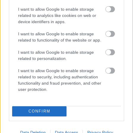
I want to allow Google to enable storage
related to analytics like cookies on web or
device identifiers in apps.
I want to allow Google to enable storage
related to functionality of the website or app.
I want to allow Google to enable storage
related to personalization.
I want to allow Google to enable storage
related to security, including authentication
functionality and fraud prevention, and other
A közös munka mindkettőjük számára valódi
user protection.
találkozás volt. „
Egymásra vagyunk utalva ebben az
intim, érzelmes, őszinte játékban, amit csak akkor lehet
megcsinálni, ha biztonságban érzed magad a
partnereddel. Ha működik a kémia. Áronnal belenézünk
CONFIRM
egymás szemébe, és tökéletesen értjük a kis hátsó
félmondatokat, a másik gondolatait. Megnyugtató
érzés, hogy tudunk egymásba kapaszkodni, egymásból
Data Deletion
Data Access
Privacy Policy