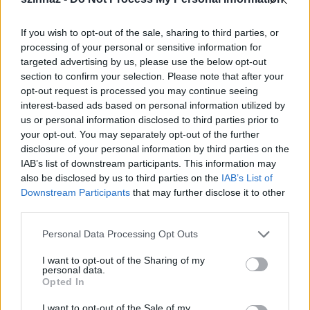
hiánya, ezért jön a következő, aki pont azt a hiány
elégíti ki. Mindig az az igazi, aki éppen van, általa éli
If you wish to opt-out of the sale, sharing to third parties, or
meg a boldogságot, de amint tanulnia kellene a
processing of your personal or sensitive information for
kapcsolatból, az máris terhessé válik
”.
targeted advertising by us, please use the below opt-out
section to confirm your selection. Please note that after your
opt-out request is processed you may continue seeing
interest-based ads based on personal information utilized by
us or personal information disclosed to third parties prior to
your opt-out. You may separately opt-out of the further
disclosure of your personal information by third parties on the
IAB’s list of downstream participants. This information may
also be disclosed by us to third parties on the
IAB’s List of
Downstream Participants
that may further disclose it to other
third parties.
Please note that this website/app uses one or more Google
Personal Data Processing Opt Outs
services and may gather and store information including but
not limited to your visit or usage behaviour. You may click to
I want to opt-out of the Sharing of my
personal data.
grant or deny consent to Google and its third-party tags to
Opted In
use your data for below specified purposes in below Google
Őze Áron a vele készült
interjúban
sokkal
consent section.
I want to opt-out of the Sale of my