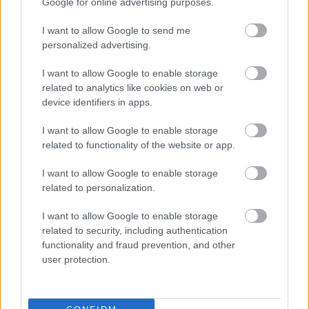
helyszín, azon belül is a tusnádfürdői fesztivál.
Google for online advertising purposes.
Megkérdeztem a nézőket, mi legyen Eszter
szerepének a neve, foglalkozása, családi állapota, és
I want to allow Google to send me
personalized advertising.
ebből kezdett el kirajzolódni a történet. A fiúk, Nagy
Sándor, Simon Kornél és Feke Pál megannyi szerepet
I want to allow Google to enable storage
játszottak aznap.
related to analytics like cookies on web or
device identifiers in apps.
Egy-egy jelenet előtt elmesélem, mi fog történni,
mert fontos, hogy a színészek pontosan tudják,
I want to allow Google to enable storage
honnan hová kell eljutniuk pár perc alatt. Ezt néha
related to functionality of the website or app.
megszakítom néhány háttér információval, hogyan
érzi magát a színész egy kimerítő dal után, mit
I want to allow Google to enable storage
gondol, vagy hogyan zajlik a szünet. Amíg a jelenetet
related to personalization.
játsszák, magamban továbbfűzöm a történetet, akár
egy-egy sort is megírok gyorsan, amit átadok az
I want to allow Google to enable storage
éppen nem játszó színésznek. Az egész nagyon
related to security, including authentication
izgalmas és gyors.
functionality and fraud prevention, and other
user protection.
- A tusnádfürdői előadás után most a
Békéscsaba, a
musical
következik. Ez egyben egy sorozat kezdete
is?