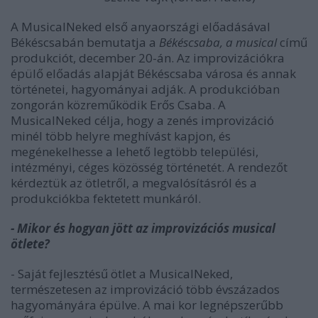
A MusicalNeked első anyaországi előadásával
Békéscsabán bemutatja a
Békéscsaba, a musical
című
produkciót, december 20-án. Az improvizációkra
épülő előadás alapját Békéscsaba városa és annak
történetei, hagyományai adják. A produkcióban
zongorán közreműködik Erős Csaba. A
MusicalNeked célja, hogy a zenés improvizáció
minél több helyre meghívást kapjon, és
megénekelhesse a lehető legtöbb települési,
intézményi, céges közösség történetét. A rendezőt
kérdeztük az ötletről, a megvalósításról és a
produkciókba fektetett munkáról.
- Mikor és hogyan jött az improvizációs musical
ötlete?
- Saját fejlesztésű ötlet a MusicalNeked,
természetesen az improvizáció több évszázados
hagyományára épülve. A mai kor legnépszerűbb