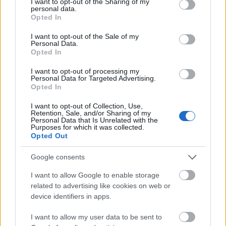
not limited to your visit or usage behaviour. You may click to
I want to opt-out of the Sharing of my
- Nem volt előttünk külföldi minta, kicsit bungee
personal data.
grant or deny consent to Google and its third-party tags to
jumping érzésünk volt végig, de bíztunk abban, hogy
Opted In
use your data for below specified purposes in below Google
valami nagyon jó veszi kezdetét. Ez volt a
Tusnád, a
consent section.
I want to opt-out of the Sale of my
musical
.
Personal Data.
Opted In
I want to opt-out of processing my
Personal Data for Targeted Advertising.
Opted In
I want to opt-out of Collection, Use,
Retention, Sale, and/or Sharing of my
Personal Data that Is Unrelated with the
Purposes for which it was collected.
Opted Out
- Hogyan képzeljünk el egy improvizációs musicalt?
Google consents
Mi az, ami kötött és mi az, amiben szabadabb
mozgástere van az előadóknak?
I want to allow Google to enable storage
related to advertising like cookies on web or
- A
Tusnád, a musical
esetében annyit döntöttem el
device identifiers in apps.
előre, hogy a cselekmény Balla Eszter köré fog
koncentrálódni, és értelemszerűen Erdély lesz a
I want to allow my user data to be sent to