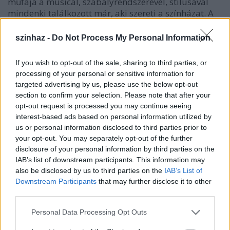
műfaja a musical, szabályrendszerével, stílusával
mindenki találkozott már, aki szereti a színházat. A
legapróbb pillanatot is le tudja szórni az
utánozhatatlan csillámporával, ez olykor
szinhaz -
Do Not Process My Personal Information
emelkedett, olykor túlvezérelt érzelmeket vált ki a
nézőből. Mi ennek a furcsaságát is megmutatjuk
If you wish to opt-out of the sale, sharing to third parties, or
ezzel a projekttel. Mert mindenből lehet musical.
processing of your personal or sensitive information for
Elég, ha egy csapat macskára, Wolfgang Amadeus
targeted advertising by us, please use the below opt-out
Mozartra, vagy akár Jézus életére gondolunk.
section to confirm your selection. Please note that after your
opt-out request is processed you may continue seeing
Mi most első körben lokális alapokra helyezzük ezt a
interest-based ads based on personal information utilized by
műfajt. Meghívást kaptam júliusban
us or personal information disclosed to third parties prior to
Tusnádfürdőre, hogy a szabadegyetemen
your opt-out. You may separately opt-out of the further
bemutassak egy előadást. Ekkor fogalmazódott meg
disclosure of your personal information by third parties on the
a gondolat, hogy mi lenne, ha egy egyszeri és
IAB’s list of downstream participants. This information may
megismételhetetlen dolgot próbálnánk ott ki,
also be disclosed by us to third parties on the
IAB’s List of
történetesen azt, hogy ott, helyben születik meg egy
Downstream Participants
that may further disclose it to other
musical.
third parties.
Please note that this website/app uses one or more Google
Personal Data Processing Opt Outs
- Vannak a különös műfajnak külföldi előképei?
services and may gather and store information including but