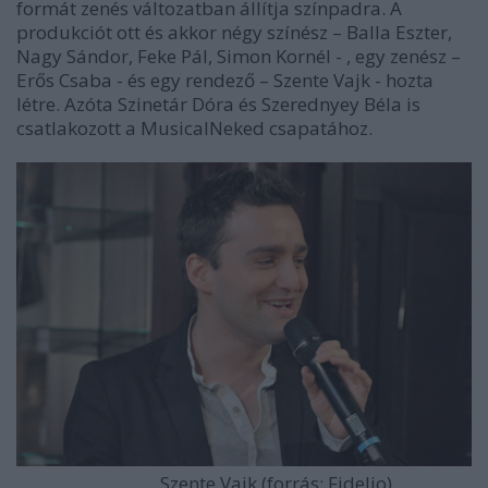
formát zenés változatban állítja színpadra. A
produkciót ott és akkor négy színész – Balla Eszter,
Nagy Sándor, Feke Pál, Simon Kornél - , egy zenész –
Erős Csaba - és egy rendező – Szente Vajk - hozta
létre. Azóta Szinetár Dóra és Szerednyey Béla is
csatlakozott a MusicalNeked csapatához.
Szente Vajk (forrás: Fidelio)