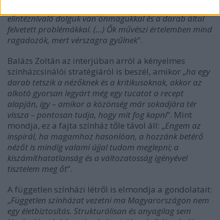
V
annak, akik azért mennek a színpadra, mert 7-től 10-ig
elintéznivaló dolguk van önmagukkal
és a darab által
felvetett problémákkal. (…)
Ők művészi értelemben mind
ragadozók, mert vérszagra gyűlnek
”.
Balázs Zoltán az interjúban arról a kényelmes
színházcsinálói stratégiáról is beszél, amikor „
ha egy
darab tetszik a nézőknek és a kritikusoknak, akkor az
alkotó gyorsan legyárt még egy tucatot a recept
alapján, így – amikor a közönség már sokadjára tér
vissza – pontosan tudja, hogy mit fog kapni
”. Mint
mondja, ez a fajta színház tőle távol áll: „
Engem az
inspirál, ha magamhoz hasonlóan, a hozzánk betérő
nézőt is mindig valami újjal tudom meglepni;
a
kiszámíthatatlanság és a változatosság igényével
tisztelem meg őt
”.
A független színházi létről is elmondja a gondolatait:
„
Független színházat vezetni ma Magyarországon nem
egy életbiztosítás. Strukturálisan és anyagilag sem