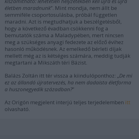
kiszámítható: lehetetlen helyzetekben kell újra és újra
életben maradnunk
”. Mint mondja, nem állt be
semmiféle csoportosulásba, próbál független
maradni. Azt is megtudhatjuk a beszélgetésből,
hogy a következő évadban csökkenni fog a
bemutatók száma a Maladypében, mert nincsen
meg a szükséges anyagi fedezete az előző évihez
hasonló működésnek. Az emelkedő bérleti díjak
mellett még az is kétséges számára, meddig tudják
megtartani a Mikszáth téri Bázist.
Balázs Zoltán itt tér vissza a kiindulóponthoz: „
De mi
ez az állandó újratervezés, ha nem dadaista életforma
a huszonegyedik században?
”
Az Origón megjelent interjú teljes terjedelemben
itt
olvasható.