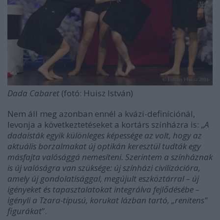
Dada Cabaret
(fotó: Huisz István)
Nem áll meg azonban ennél a kvázi-definíciónál,
levonja a következtetéseket a kortárs színházra is: „
A
dadaisták egyik különleges képessége az volt, hogy az
aktuális borzalmakat új optikán keresztül tudták egy
másfajta valósággá nemesíteni. Szerintem
a színháznak
is új valóságra van szüksége:
új színházi civilizációra,
amely új gondolatisággal, megújult eszköztárral – új
igényeket és tapasztalatokat integrálva fejlődésébe –
igényli a Tzara-típusú, korukat lázban tartó, „renitens"
figurákat
”.