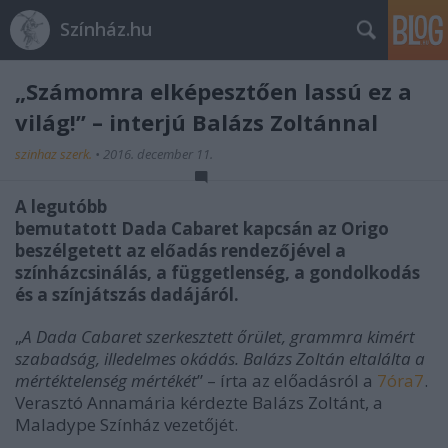
Színház.hu
„Számomra elképesztően lassú ez a
világ!” – interjú Balázs Zoltánnal
szinhaz szerk.
•
2016. december 11.
A legutóbb
bemutatott Dada Cabaret kapcsán az Origo
beszélgetett az előadás rendezőjével a
színházcsinálás, a függetlenség, a gondolkodás
és a színjátszás dadájáról.
„
A
Dada Cabaret
szerkesztett őrület, grammra kimért
szabadság, illedelmes okádás. Balázs Zoltán eltalálta a
mértéktelenség mértékét
” – írta az előadásról a
7óra7
.
Verasztó Annamária kérdezte Balázs Zoltánt, a
Maladype Színház vezetőjét.