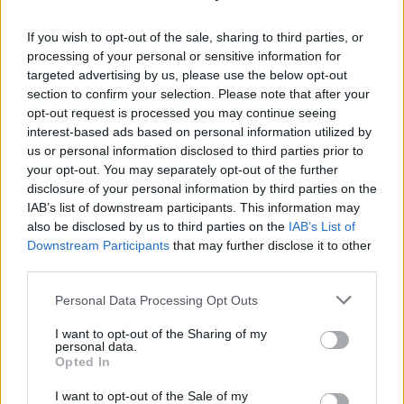
If you wish to opt-out of the sale, sharing to third parties, or
processing of your personal or sensitive information for
targeted advertising by us, please use the below opt-out
section to confirm your selection. Please note that after your
Balázs Zoltán (Forrás: Maladype
opt-out request is processed you may continue seeing
Színház)
interest-based ads based on personal information utilized by
us or personal information disclosed to third parties prior to
Arról is beszél, hogy ez a gondolkodás nem idegen a
your opt-out. You may separately opt-out of the further
Maladypétől, lévén a színészek felkészülésének egyik
disclosure of your personal information by third parties on the
fontos része, hogy „
ha valami nem úgy történik az
IAB’s list of downstream participants. This information may
előadáson, ahogy a próbákon megterveztük, nem esik
also be disclosed by us to third parties on the
IAB’s List of
pánikba, hanem az újratervezés jegyében gyorsan és
Downstream Participants
that may further disclose it to other
könnyedén reagál a pillanatnyi eseményekre,
third parties.
megszerezve ezzel a helyzet előnyét
”.
Please note that this website/app uses one or more Google
Personal Data Processing Opt Outs
services and may gather and store information including but
Balázs Zoltán véleménye szerint a színházcsinálók
not limited to your visit or usage behaviour. You may click to
I want to opt-out of the Sharing of my
megkerülhetetlen feladata szinkronban lenni
olyan
personal data.
grant or deny consent to Google and its third-party tags to
tartalmakkal is, mint a szexualitás, a vallás, a
Opted In
use your data for below specified purposes in below Google
politika vagy a körülöttünk zajló társadalmi
consent section.
I want to opt-out of the Sale of my