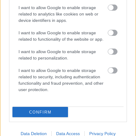
I want to allow Google to enable storage
related to analytics like cookies on web or
device identifiers in apps.
I want to allow Google to enable storage
related to functionality of the website or app.
I want to allow Google to enable storage
related to personalization.
I want to allow Google to enable storage
related to security, including authentication
functionality and fraud prevention, and other
user protection.
Az Origo kérdésére arról is mesél, miért választotta
Kútvölgyi Erzsébetet Lenin szerepére. „
Ő egy
CONFIRM
csodálatos, „ragadozó természetű" színésznő, aki (…)
számára az jelent kihívást, ha valami újat tud
kipróbálni egy olyan kockázatos és szokatlan színészi
megoldásokra épülő feladatban, amely provokálja őt.
Data Deletion
Data Access
Privacy Policy