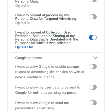
folyamatok.
Mint mondja, „
sokan azzal indokolják
Personal Data.
kívülmaradásukat, hogy a világ túlságosan felgyorsult,
Opted In
befoghatatlan energiával és lendülettel pörög a maga
I want to opt-out of processing my
útján. Számomra elképesztően lassú! Ez az
Personal Data for Targeted Advertising.
ellentmondásos életérzés – mely fakadhat nyugtalan,
Opted In
szangvinikus természetemből is –, bizonyosan
tükröződik az előadásban is
”.
I want to opt-out of Collection, Use,
Retention, Sale, and/or Sharing of my
Personal Data that Is Unrelated with the
Purposes for which it was collected.
Opted Out
Google consents
I want to allow Google to enable storage
related to advertising like cookies on web or
device identifiers in apps.
I want to allow my user data to be sent to
Google for online advertising purposes.
I want to allow Google to send me
personalized advertising.