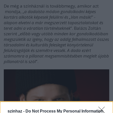
De még a színháznál is továbbmegy, amikor azt
mondja, „
a dadaista módon gondolkodni képes
kortárs alkotók képesek felülírni és „Van másik!" -
alapon elvetni a már megszerzett tapasztalatokat
és
teret adni a váratlan történéseknek
”. Balázs Zoltán
szerint „
előbb vagy utóbb minden kor gondolkodóiban
megszületik az igény, hogy az addig felhalmozott összes
társadalmi és kulturális felesleget könyörtelenül
felülvizsgálják és szemétre vessék.
A dada ezért
számomra a pillanat megsemmisítésében meglelt újabb
pillanatról is szól
”.
szinhaz -
Do Not Process My Personal Information