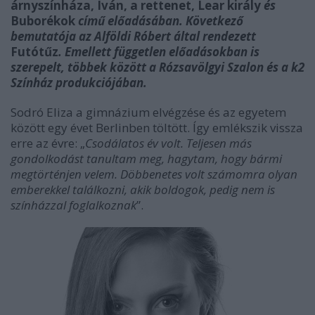
árnyszínháza
,
Iván, a rettenet, Lear király
és
Buborékok
című előadásában. Következő
bemutatója az Alföldi Róbert által rendezett
Futótűz
. Emellett független előadásokban is
szerepelt, többek között a Rózsavölgyi Szalon és a k2
Színház produkciójában.
Sodró Eliza a gimnázium elvégzése és az egyetem
között egy évet Berlinben töltött. Így emlékszik vissza
erre az évre: „
Csodálatos év volt. Teljesen más
gondolkodást tanultam meg, hagytam, hogy bármi
megtörténjen velem. Döbbenetes volt számomra olyan
emberekkel találkozni, akik boldogok, pedig nem is
színházzal foglalkoznak
”.