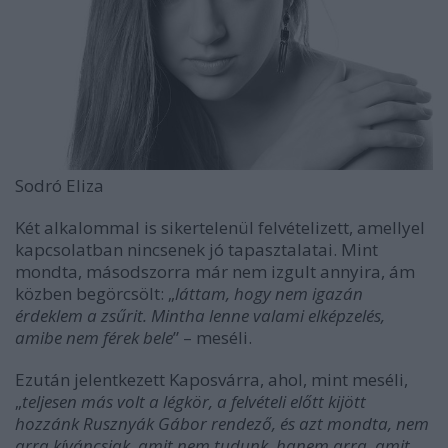
Sodró Eliza
Két alkalommal is sikertelenül felvételizett, amellyel
kapcsolatban nincsenek jó tapasztalatai. Mint
mondta, másodszorra már nem izgult annyira, ám
közben begörcsölt: „
láttam, hogy nem igazán
érdeklem a zsűrit. Mintha lenne valami elképzelés,
amibe nem férek bele
” – meséli.
Ezután jelentkezett Kaposvárra, ahol, mint meséli,
„
teljesen más volt a légkör, a felvételi előtt kijött
hozzánk Rusznyák Gábor rendező, és azt mondta, nem
arra kíváncsiak, amit nem tudunk, hanem arra, amit