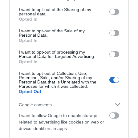
services and may gather and store information including but
not limited to your visit or usage behaviour. You may click to
I want to opt-out of the Sharing of my
Mindez azokban az időkben zajlott, amikor
personal data.
grant or deny consent to Google and its third-party tags to
Vidnyánszky Attilát nevezték ki a Kaposvári Egyetem
Opted In
use your data for below specified purposes in below Google
Színházi Intézetének élére, majd nem sokkal később
consent section.
I want to opt-out of the Sale of my
felmondtak a színházi tanszéket vezető Csáki
Personal Data.
Juditnak és több tanárnak. A cikk erre a „viharos
Opted In
időszakra” is rákérdez: „
Nagyon harcos osztály
voltunk, petíciókat írtunk, aktívak voltunk, de mindig
I want to opt-out of processing my
Personal Data for Targeted Advertising.
falakba ütköztünk. A rektorhelyettes időnként
Opted In
megfenyegetett minket, hogy mindenki fegyelmit kap,
senki sem fog diplomázni. Olyan volt az egész, mint egy
I want to opt-out of Collection, Use,
Retention, Sale, and/or Sharing of my
befejezetlen Bulgakov-dráma. Vagy valami őrült Kafka-
Personal Data that Is Unrelated with the
novella”.
Purposes for which it was collected.
Opted Out
„
Aztán amikor negyedévesek lettünk, és szétszóródtunk
Google consents
különböző színházakhoz gyakorlatra, már csak az volt
a cél, hogy valahogy megszerezzük a diplomát,
I want to allow Google to enable storage
úgyhogy kussoltunk. Mindig hálás leszek azoknak a
related to advertising like cookies on web or
tanároknak, akik ott maradtak, és segítettek nekünk
device identifiers in apps.
végigcsinálni
”- mondta el, hogyan tudta befejezni az