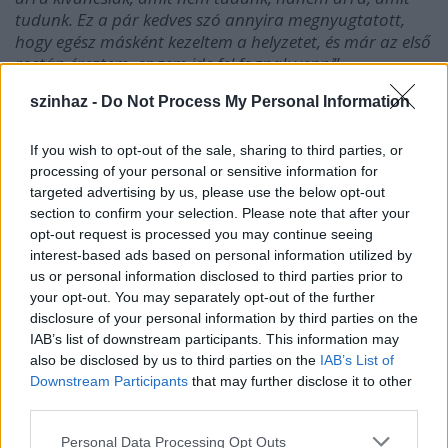
tudunk. Ez a pár kedves szó annyira megnyugtatott,
hogy egész másként kezeltem a helyzetet, és már az első
rostán éreztem, engem ide fel fognak venni
”.
szinhaz -
Do Not Process My Personal Information
If you wish to opt-out of the sale, sharing to third parties, or
processing of your personal or sensitive information for
targeted advertising by us, please use the below opt-out
section to confirm your selection. Please note that after your
opt-out request is processed you may continue seeing
interest-based ads based on personal information utilized by
us or personal information disclosed to third parties prior to
your opt-out. You may separately opt-out of the further
disclosure of your personal information by third parties on the
IAB’s list of downstream participants. This information may
also be disclosed by us to third parties on the
IAB’s List of
Downstream Participants
that may further disclose it to other
third parties.
Az
Iván, a rettenet
előadásában (fotó: Dömölky
Please note that this website/app uses one or more Google
Personal Data Processing Opt Outs
Dániel)