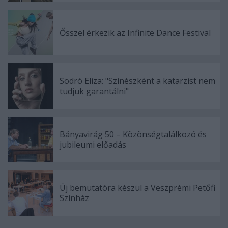
Ősszel érkezik az Infinite Dance Festival
Sodró Eliza: "Színészként a katarzist nem
tudjuk garantálni"
Bányavirág 50 – Közönségtalálkozó és
jubileumi előadás
Új bemutatóra készül a Veszprémi Petőfi
Színház