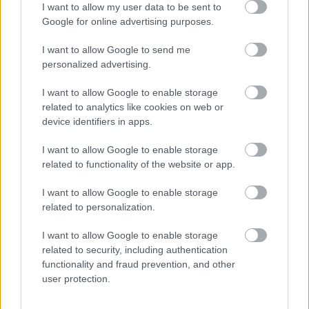
iskolát.
I want to allow my user data to be sent to
Google for online advertising purposes.
Sodró Eliza arról is mesél, milyen volt bekerülni egy
pontosan strukturált társulatba az egyetem után,
I want to allow Google to send me
ahol egy-egy előadás létrehozásában mindenki
personalized advertising.
mindent csinált: „
Szombathelyen először furcsán
I want to allow Google to enable storage
néztem, minek ül annyi ember a rendező mellett, nem
related to analytics like cookies on web or
értettem, miért súg a súgó, amikor én tudom a
device identifiers in apps.
szöveget. De idővel valahogy beleszoktam a
munkamegosztásra épülő rendszerbe
”.
I want to allow Google to enable storage
related to functionality of the website or app.
I want to allow Google to enable storage
related to personalization.
I want to allow Google to enable storage
related to security, including authentication
functionality and fraud prevention, and other
user protection.