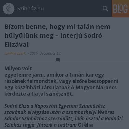
Színház.hu
Bízom benne, hogy mi talán nem
hülyülünk meg – Interjú Sodró
Elizával
szinhaz szerk.
•
2016. december 14.
Milyen volt
egyetemre járni, amikor a tanári kar egy
részének felmondtak, vagy elsőre becsöppenni
egy kőszínházi társulatba? A Magyar Narancs
kérdezte a fiatal színésznőt
.
Sodró Eliza a Kaposvári Egyetem Színművész
szakának elvégzése után a szombathelyi Weöres
Sándor Színházhoz szerződött, idén ősztől a Radnóti
Színház tagja. Játszik a teátrum
Ofélia