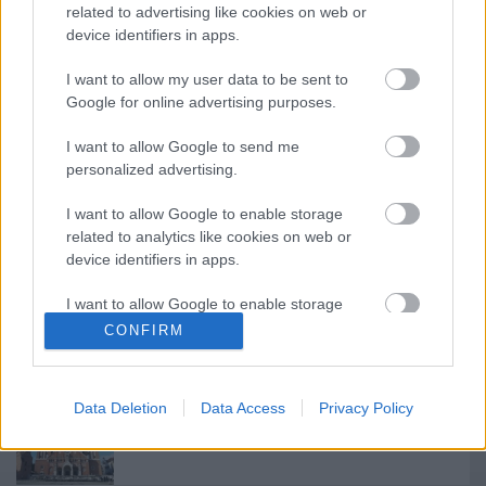
(Forrás: Magyar Színház)
related to advertising like cookies on web or
device identifiers in apps.
I want to allow my user data to be sent to
Google for online advertising purposes.
Címkék:
apró
Magyar Színház
I want to allow Google to send me
personalized advertising.
I want to allow Google to enable storage
related to analytics like cookies on web or
Ajánlott bejegyzések:
device identifiers in apps.
I want to allow Google to enable storage
Nagy sikerrel zárult a Veszprémi Petőfi
related to functionality of the website or app.
Színház érzékenyítő fesztiválja
CONFIRM
I want to allow Google to enable storage
related to personalization.
Data Deletion
Data Access
Privacy Policy
Épül a Dóm téri szabadtéri színpad
I want to allow Google to enable storage
related to security, including authentication
functionality and fraud prevention, and other