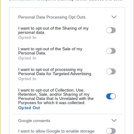
Fodrász:
third parties.
Szakmunkásképző intézeti fodrász végzettség
Please note that this website/app uses one or more Google
Personal Data Processing Opt Outs
Részletes önéletrajz, erkölcsi bizonyítvány, iskolai
services and may gather and store information including but
not limited to your visit or usage behaviour. You may click to
I want to opt-out of the Sharing of my
végzettséget igazoló okirat
personal data.
grant or deny consent to Google and its third-party tags to
Előnyt jelent a gyorsaság, precizitás, rugalmasság,
Opted In
use your data for below specified purposes in below Google
kommunikációs készség
consent section.
I want to opt-out of the Sale of my
Personal Data.
Amit kínálnak
Opted In
Közalkalmazotti bérezés és juttatások
I want to opt-out of processing my
Biztos szakmai háttér
Personal Data for Targeted Advertising.
Opted In
Részletes tájékoztatás a Magyar Színház honlapján
I want to opt-out of Collection, Use,
található:
Retention, Sale, and/or Sharing of my
http://pestimagyarszinhaz.hu/allasajanlatok2/
Personal Data that Is Unrelated with the
Purposes for which it was collected.
Opted Out
Jelentkezni fényképes szakmai önéletrajz
benyújtásával legkésőbb 2017. január 13-ig lehet a
Google consents
vidak.ildiko@mszinhaz.hu
e-mail címen.
I want to allow Google to enable storage