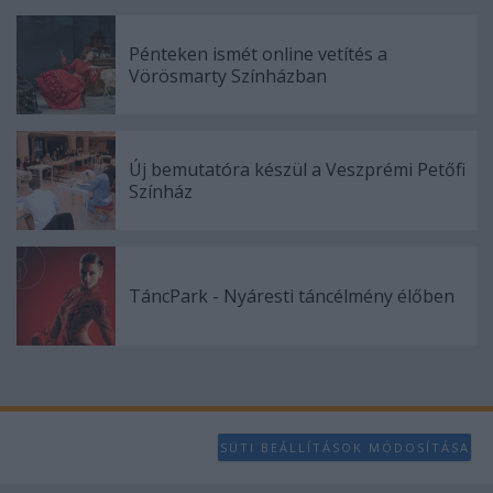
user protection.
Pénteken ismét online vetítés a
Vörösmarty Színházban
Új bemutatóra készül a Veszprémi Petőfi
Színház
TáncPark - Nyáresti táncélmény élőben
SÜTI BEÁLLÍTÁSOK MÓDOSÍTÁSA