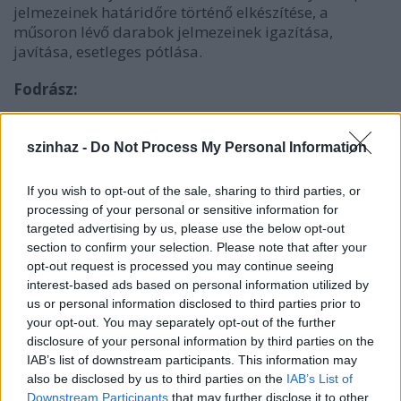
jelmezeinek határidőre történő elkészítése, a
műsoron lévő darabok jelmezeinek igazítása,
javítása, esetleges pótlása.
Fodrász:
Olyan színházi tapasztalattal rendelkező fodrászt
keresnek, aki a tervek alapján a fodrász feladatokat
szinhaz -
Do Not Process My Personal Information
szakszerűen kivitelezi az előadásokon, próbákon,
egyéb rendezvényeken. Különböző stílusú hajak
If you wish to opt-out of the sale, sharing to third parties, or
készítése, paróka és maszk tervek kivitelezése.
processing of your personal or sensitive information for
targeted advertising by us, please use the below opt-out
section to confirm your selection. Please note that after your
Elvárások
opt-out request is processed you may continue seeing
Szabó-varrónő:
interest-based ads based on personal information utilized by
us or personal information disclosed to third parties prior to
Szakmunkásképző intézeti végzettség
your opt-out. You may separately opt-out of the further
Legalább 1-3 év színházban szerzett tapasztalat
disclosure of your personal information by third parties on the
Részletes önéletrajz, erkölcsi bizonyítvány, iskolai
IAB’s list of downstream participants. This information may
végzettséget igazoló okirat
also be disclosed by us to third parties on the
IAB’s List of
Downstream Participants
that may further disclose it to other