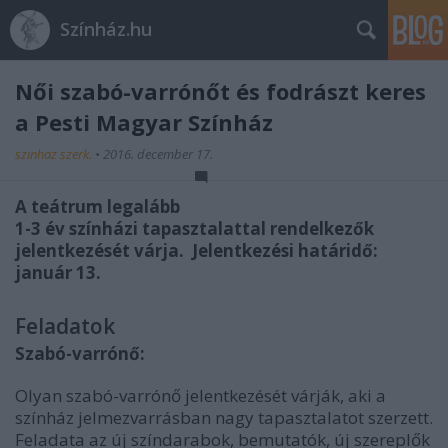
Színház.hu
Női szabó-varrónőt és fodrászt keres
a Pesti Magyar Színház
szinhaz szerk.
•
2016. december 17.
A teátrum legalább
1-3 év színházi tapasztalattal rendelkezők
jelentkezését várja. Jelentkezési határidő:
január 13.
Feladatok
Szabó-varrónő:
Olyan szabó-varrónő jelentkezését várják, aki a
színház jelmezvarrásban nagy tapasztalatot szerzett.
Feladata az új színdarabok, bemutatók, új szereplők