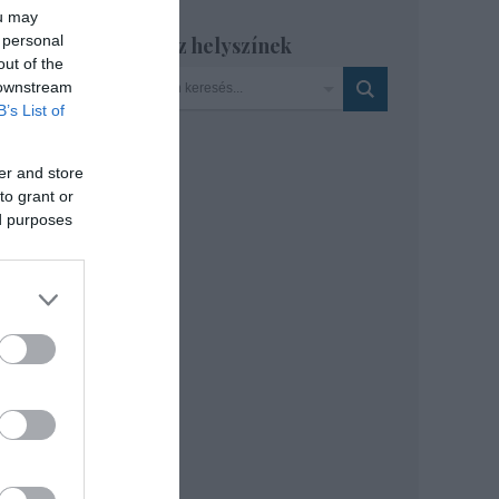
ou may
 personal
Szinház helyszínek
Irén
out of the
 downstream
B’s List of
er and store
to grant or
ed purposes
a
bel-