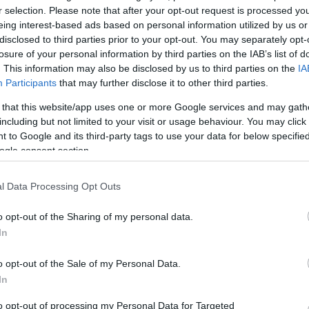
premiert tartott a K.V. Társulat
r selection. Please note that after your opt-out request is processed y
eing interest-based ads based on personal information utilized by us or
Október 25-én mutatta be a K.V. Társulat Terike & 
disclosed to third parties prior to your opt-out. You may separately opt-
című feolvasószínházi előadását Markó Róbert
losure of your personal information by third parties on the IAB’s list of
rendezésében a Trafóklubban.
. This information may also be disclosed by us to third parties on the
IA
Participants
that may further disclose it to other third parties.
 that this website/app uses one or more Google services and may gath
including but not limited to your visit or usage behaviour. You may click 
 to Google and its third-party tags to use your data for below specifi
ogle consent section.
l Data Processing Opt Outs
o opt-out of the Sharing of my personal data.
In
Ascher tanítványai állítják színpadra a
következő Bábel-estet
o opt-out of the Sale of my Personal Data.
In
ig
Az etno-dzsessz és kortárs zenék, a rapes slam és 
tánc áll a középpontban a Müpa összművészeti Bá
to opt-out of processing my Personal Data for Targeted