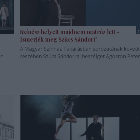
Színész helyett majdnem matróz lett -
Ismerjék meg Szűcs Sándort!
A Magyar Színház Takarásban sorozatának követ
az
részében Szűcs Sándorral beszélget Ágoston Péter
láját,