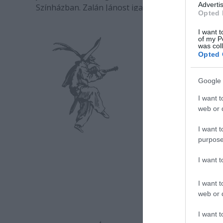
Advertis
Színházban. Zalán Jánost igazgatót és Tóth Cecíli
Opted 
audionarrátort a 061.hu kérdezte.
I want t
of my P
was col
Opted 
Google 
I want t
web or d
I want t
purpose
I want 
I want t
web or d
I want t