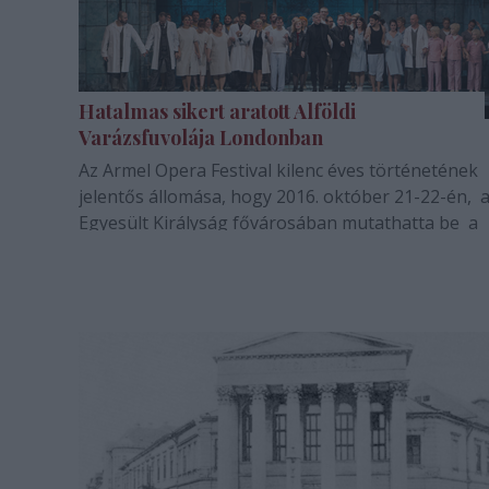
Hatalmas sikert aratott Alföldi
Varázsfuvolája Londonban
Az Armel Opera Festival kilenc éves történetének
jelentős állomása, hogy 2016. október 21-22-én, 
Egyesült Királyság fővárosában mutathatta be a
Fesztivál múlt évi sikerdarabját, Mozart Varázsfuvo
Alföldi Róbert rendezésében.