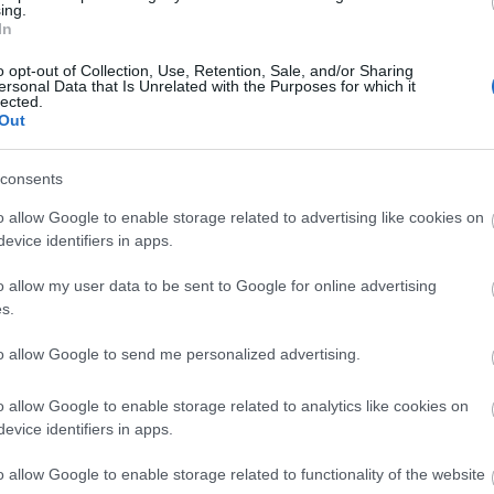
ing.
a
sorozata következő, Áradás című estjén október 29
In
o opt-out of Collection, Use, Retention, Sale, and/or Sharing
ersonal Data that Is Unrelated with the Purposes for which it
lected.
Out
consents
o allow Google to enable storage related to advertising like cookies on
evice identifiers in apps.
o allow my user data to be sent to Google for online advertising
Teszt főoldal
s.
to allow Google to send me personalized advertising.
o allow Google to enable storage related to analytics like cookies on
evice identifiers in apps.
o allow Google to enable storage related to functionality of the website