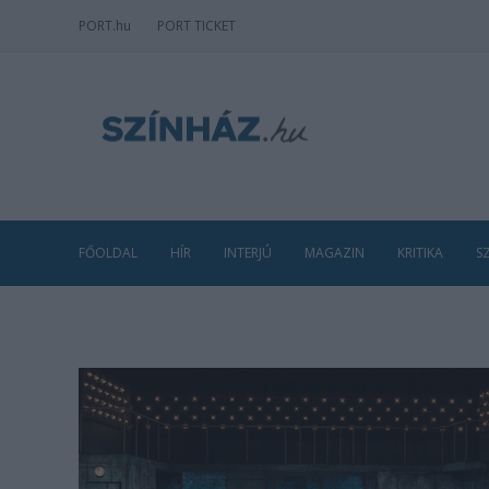
PORT
.hu
PORT TICKET
FŐOLDAL
HÍR
INTERJÚ
MAGAZIN
KRITIKA
S