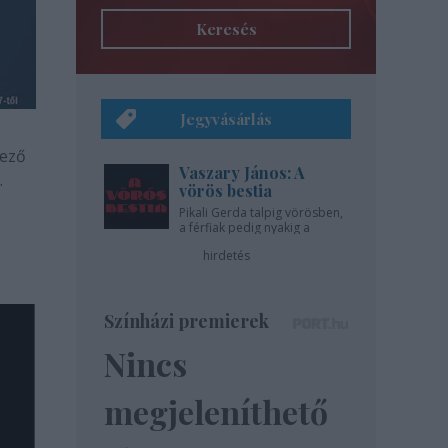
Keresés
Jegyvásárlás
kező
Vaszary János: A
.
vörös bestia
Pikali Gerda talpig vörösben,
a férfiak pedig nyakig a
pácban - az Újszínházban!
hirdetés
Színházi premierek
Nincs
megjeleníthető