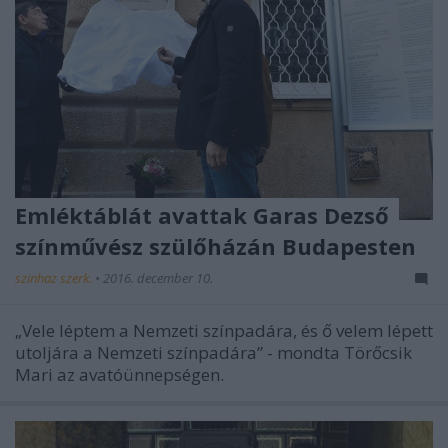
Emléktáblát avattak Garas Dezső
színművész szülőházán Budapesten
szinhaz szerk.
•
2016. december 10.
„Vele léptem a Nemzeti színpadára, és ő velem lépett
utoljára a Nemzeti színpadára” - mondta Törőcsik
Mari az avatóünnepségen.