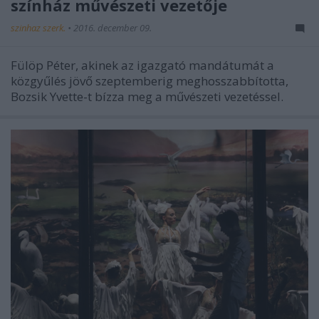
színház művészeti vezetője
szinhaz szerk.
•
2016. december 09.
Fülöp Péter, akinek az igazgató mandátumát a
közgyűlés jövő szeptemberig meghosszabbította,
Bozsik Yvette-t bízza meg a művészeti vezetéssel.