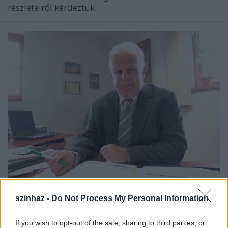
részleteiről kérdeztük.
Nyerges Ferenc a felnőtt nézőket
szinhaz -
Do Not Process My Personal Information
szeretné visszanyerni a soproni
Petőfi Színházba
If you wish to opt-out of the sale, sharing to third parties, or