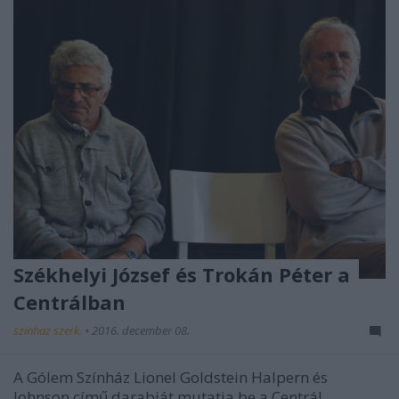
Székhelyi József és Trokán Péter a
Centrálban
szinhaz szerk.
•
2016. december 08.
A Gólem Színház Lionel Goldstein Halpern és
Johnson című darabját mutatja be a Centrál