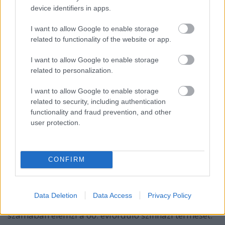
device identifiers in apps.
I want to allow Google to enable storage
related to functionality of the website or app.
I want to allow Google to enable storage
related to personalization.
I want to allow Google to enable storage
related to security, including authentication
functionality and fraud prevention, and other
user protection.
Egy elszalasztott lehetőség, avagy
csak gondolkodni ne kelljen
CONFIRM
szinhaz szerk.
•
2016. december 09.
Miről szóltak és miről nem az 56-os tematikájú
Data Deletion
Data Access
Privacy Policy
színházi előadások? Urfi Péter a Színház decemberi
számában elemzi a 60. évforduló színházi termését.