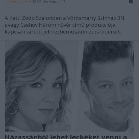
szinhaz szerk.
•
2016. december 11.
A Katti Zoób Szalonban a Vörösmarty Színház 3N,
avagy Csehov Három nővér című produkciója
kapcsán tartott jelmezbemutatón ez is kiderült.
Házasságból lehet leckéket venni a