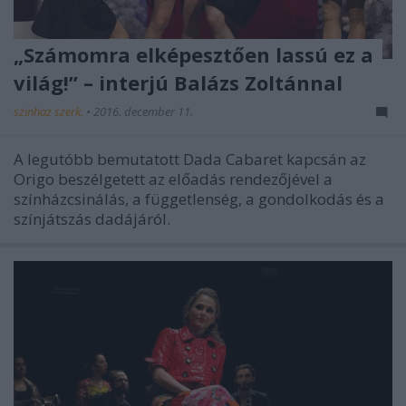
„Számomra elképesztően lassú ez a
világ!” – interjú Balázs Zoltánnal
szinhaz szerk.
•
2016. december 11.
A legutóbb bemutatott Dada Cabaret kapcsán az
Origo beszélgetett az előadás rendezőjével a
színházcsinálás, a függetlenség, a gondolkodás és a
színjátszás dadájáról.