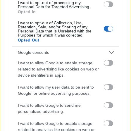
I want to opt-out of processing my
Personal Data for Targeted Advertising.
Opted In
I want to opt-out of Collection, Use,
Retention, Sale, and/or Sharing of my
Personal Data that Is Unrelated with the
Purposes for which it was collected.
Opted Out
Google consents
Elhunyt Jászai László színművész
I want to allow Google to enable storage
related to advertising like cookies on web or
szinhaz szerk.
•
2016. december 09.
device identifiers in apps.
Életének 82. évében elhunyt id. Jászai László Jászai
I want to allow my user data to be sent to
Mari-díjas színész, érdemes művész, a Magyar
Google for online advertising purposes.
Köztársasági Érdemrend kiskeresztjével kitüntetett
színművész.
I want to allow Google to send me
personalized advertising.
I want to allow Google to enable storage
related to analytics like cookies on web or