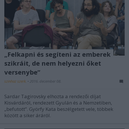
„Felkapni és segíteni az emberek
szikráit, de nem helyezni őket
versenybe”
szinhaz szerk.
•
2016. december 08.
Sardar Tagirovsky elhozta a rendezői díjat
Kisvárdáról, rendezett Gyulán és a Nemzetiben,
„befutott”. Györfy Kata beszélgetett vele, többek
között a siker áráról.