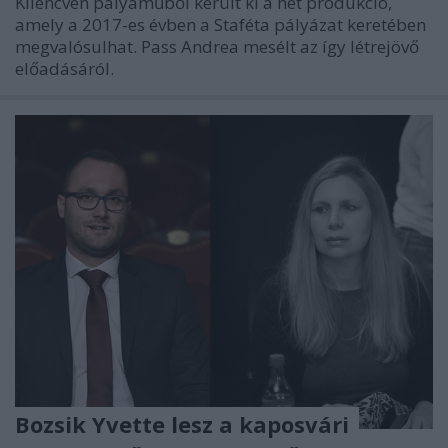
Kilencven pályaműből került ki a hét produkció,
amely a 2017-es évben a Staféta pályázat keretében
megvalósulhat. Pass Andrea mesélt az így létrejövő
előadásáról.
Bozsik Yvette lesz a kaposvári