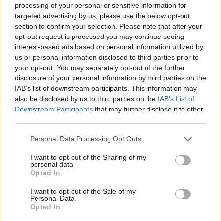
processing of your personal or sensitive information for
szinhaz szerk.
•
2016. december 09.
targeted advertising by us, please use the below opt-out
section to confirm your selection. Please note that after your
Nyerges Ferenc alapvető szemléletváltozást ígér a
opt-out request is processed you may continue seeing
Pro Kultúra Sopron Nonprofit Kft. ügyvezetői
interest-based ads based on personal information utilized by
posztjára benyújtott pályázatában.
us or personal information disclosed to third parties prior to
your opt-out. You may separately opt-out of the further
disclosure of your personal information by third parties on the
Gyerekszereplőket keres a Móricz
IAB’s list of downstream participants. This information may
Zsigmond Színház
also be disclosed by us to third parties on the
IAB’s List of
Downstream Participants
that may further disclose it to other
szinhazhu
•
2016. december 09.
third parties.
Please note that this website/app uses one or more Google
A nyíregyházi teátrum 8 és 11 év körüli eleven fiúk
Personal Data Processing Opt Outs
services and may gather and store information including but
jelentkezését várja.
not limited to your visit or usage behaviour. You may click to
I want to opt-out of the Sharing of my
personal data.
grant or deny consent to Google and its third-party tags to
Opted In
use your data for below specified purposes in below Google
consent section.
I want to opt-out of the Sale of my
Personal Data.
Opted In