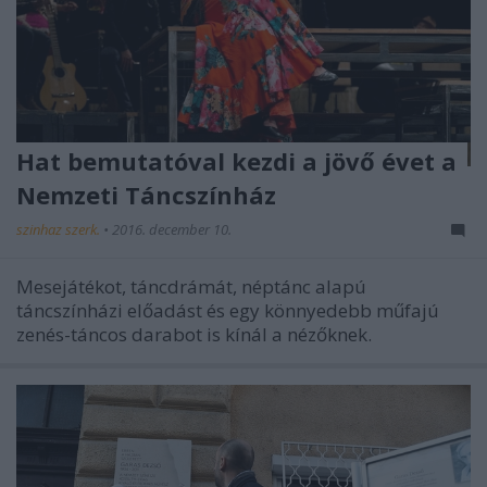
Hat bemutatóval kezdi a jövő évet a
Nemzeti Táncszínház
szinhaz szerk.
•
2016. december 10.
Mesejátékot, táncdrámát, néptánc alapú
táncszínházi előadást és egy könnyedebb műfajú
zenés-táncos darabot is kínál a nézőknek.