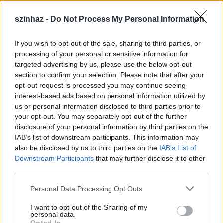
közé - II. rész
szinhaz -
Do Not Process My Personal Information
szinhaz szerk.
•
2016. december 23.
If you wish to opt-out of the sale, sharing to third parties, or
A Madách Színháztól a Vígszínházig a budapesti
processing of your personal or sensitive information for
színházak ajánlatai, azok számára, akik
targeted advertising by us, please use the below opt-out
karácsonykor is szeretnének színházat látni.
section to confirm your selection. Please note that after your
opt-out request is processed you may continue seeing
interest-based ads based on personal information utilized by
us or personal information disclosed to third parties prior to
your opt-out. You may separately opt-out of the further
disclosure of your personal information by third parties on the
IAB’s list of downstream participants. This information may
also be disclosed by us to third parties on the
IAB’s List of
Downstream Participants
that may further disclose it to other
third parties.
Please note that this website/app uses one or more Google
Personal Data Processing Opt Outs
services and may gather and store information including but
not limited to your visit or usage behaviour. You may click to
I want to opt-out of the Sharing of my
personal data.
grant or deny consent to Google and its third-party tags to
Opted In