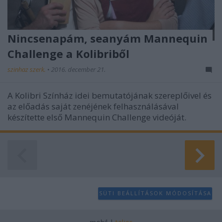
Nincsenapám, seanyám Mannequin
Challenge a Kolibriből
szinhaz szerk.
•
2016. december 21.
A Kolibri Színház idei bemutatójának szereplőivel és
az előadás saját zenéjének felhasználásával
készítette első Mannequin Challenge videóját.
SÜTI BEÁLLÍTÁSOK MÓDOSÍTÁSA