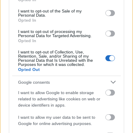
use your data for below specified purposes in below Google
consent section.
I want to opt-out of the Sale of my
Pataki András színházigazgató
Personal Data.
Opted In
mindent vitt
I want to opt-out of processing my
szinhaz szerk.
•
2016. december 23.
Personal Data for Targeted Advertising.
Opted In
Pataki András a soproni Petőfi Színház igazgatója és
I want to opt-out of Collection, Use,
főrendezője 2017. februárjától a színházat igazgató
Retention, Sale, and/or Sharing of my
Personal Data that Is Unrelated with the
Kft. vezetését is megkapta.
Purposes for which it was collected.
Opted Out
Google consents
I want to allow Google to enable storage
related to advertising like cookies on web or
device identifiers in apps.
I want to allow my user data to be sent to
Google for online advertising purposes.