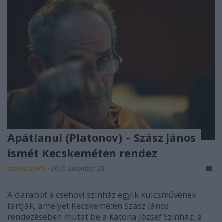
Apátlanul (Platonov) – Szász János
ismét Kecskeméten rendez
szinhaz szerk.
•
2016. december 23.
A darabot a csehovi színház egyik kulcsművének
tartják, amelyet Kecskeméten Szász János
rendezésében mutat be a Katona József Színház, a