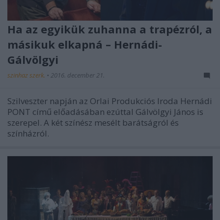
Ha az egyikük zuhanna a trapézról, a
másikuk elkapná – Hernádi-
Gálvölgyi
szinhaz szerk.
•
2016. december 21.
Szilveszter napján az Orlai Produkciós Iroda Hernádi
PONT című előadásában ezúttal Gálvölgyi János is
szerepel. A két színész mesélt barátságról és
színházról.