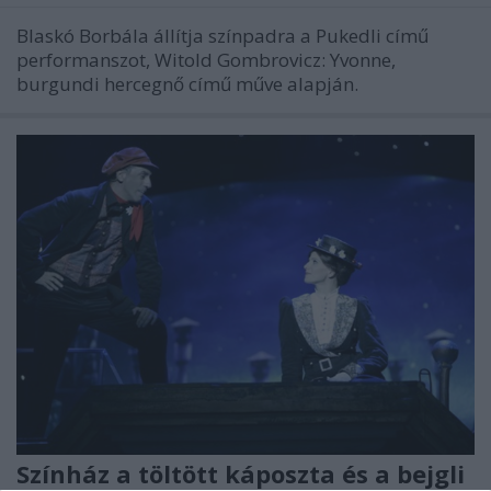
Blaskó Borbála állítja színpadra a Pukedli című
performanszot, Witold Gombrovicz: Yvonne,
burgundi hercegnő című műve alapján.
Színház a töltött káposzta és a bejgli