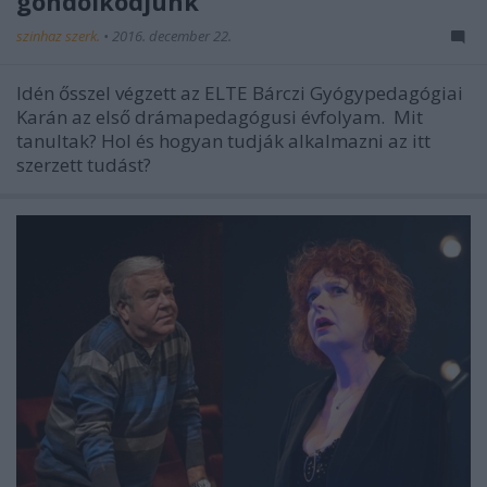
gondolkodjunk”
szinhaz szerk.
•
2016. december 22.
Idén ősszel végzett az ELTE Bárczi Gyógypedagógiai
Karán az első drámapedagógusi évfolyam. Mit
tanultak? Hol és hogyan tudják alkalmazni az itt
szerzett tudást?