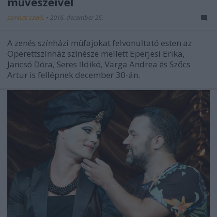
művészeivel
szinhaz szerk.
•
2016. december 25.
A zenés színházi műfajokat felvonultató esten az
Operettszínház színésze mellett Eperjesi Erika,
Jancsó Dóra, Seres Ildikó, Varga Andrea és Szőcs
Artur is fellépnek december 30-án.