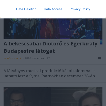
Data Deletion
Data Access
Privacy Policy
A békéscsabai Diótörő és Egérkirály
Budapestre látogat
szinhaz szerk.
•
2016. december 22.
A látványos musical produkció két alkalommal is
látható lesz a Syma Csarnokban december 28-án.