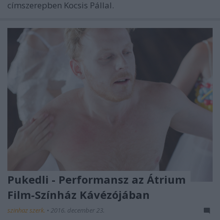
címszerepben Kocsis Pállal.
Pukedli - Performansz az Átrium
Film-Színház Kávézójában
szinhaz szerk.
•
2016. december 23.