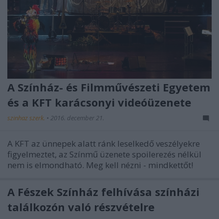
A Színház- és Filmművészeti Egyetem
és a KFT karácsonyi videóüzenete
szinhaz szerk.
•
2016. december 21.
A KFT az ünnepek alatt ránk leselkedő veszélyekre
figyelmeztet, az Színmű üzenete spoilerezés nélkül
nem is elmondható. Meg kell nézni - mindkettőt!
A Fészek Színház felhívása színházi
találkozón való részvételre