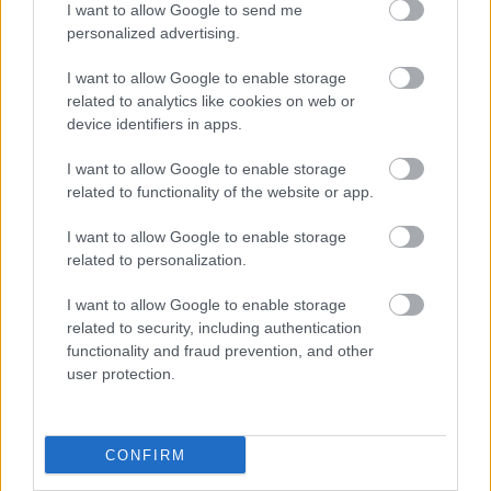
I want to allow Google to send me
personalized advertising.
I want to allow Google to enable storage
related to analytics like cookies on web or
Színház a töltött káposzta és a bejgli
device identifiers in apps.
közé - I. rész
I want to allow Google to enable storage
related to functionality of the website or app.
szinhaz szerk.
•
2016. december 22.
I want to allow Google to enable storage
A-tól K-ig a budapesti színházak ajánlatai, azok
related to personalization.
számára, akik karácsonykor is szeretnének színházat
látni.
I want to allow Google to enable storage
related to security, including authentication
functionality and fraud prevention, and other
user protection.
CONFIRM