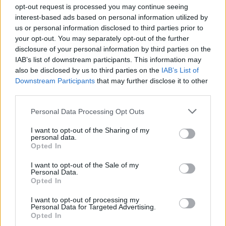
opt-out request is processed you may continue seeing
interest-based ads based on personal information utilized by
us or personal information disclosed to third parties prior to
your opt-out. You may separately opt-out of the further
disclosure of your personal information by third parties on the
IAB’s list of downstream participants. This information may
also be disclosed by us to third parties on the
IAB’s List of
Downstream Participants
that may further disclose it to other
third parties.
Please note that this website/app uses one or more Google
Personal Data Processing Opt Outs
Pénteken indul a Balatonfüredi
services and may gather and store information including but
Tavaszi Fesztivál
not limited to your visit or usage behaviour. You may click to
I want to opt-out of the Sharing of my
personal data.
grant or deny consent to Google and its third-party tags to
Opted In
szinhazhu
•
2016. március 06.
use your data for below specified purposes in below Google
consent section.
I want to opt-out of the Sale of my
Personal Data.
Március 11-én kezdődik a Balatonfüredi Tavaszi
Opted In
Fesztivál, amelyen megidézik az 1848-49-es
forradalom és szabadságharc időszakát, és
I want to opt-out of processing my
amelynek ezúttal része lesz a Hamvas-napok
Personal Data for Targeted Advertising.
Opted In
programsorozata is.