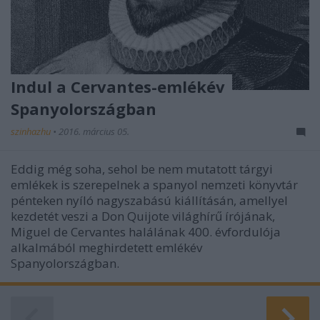
Indul a Cervantes-emlékév
Spanyolországban
szinhazhu
•
2016. március 05.
Eddig még soha, sehol be nem mutatott tárgyi
emlékek is szerepelnek a spanyol nemzeti könyvtár
pénteken nyíló nagyszabású kiállításán, amellyel
kezdetét veszi a Don Quijote világhírű írójának,
Miguel de Cervantes halálának 400. évfordulója
alkalmából meghirdetett emlékév
Spanyolországban.