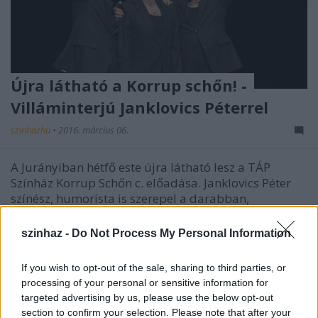
Újra látható a Korrup schőn! -
Villáminterjú Janklovics Péterrel
szinhazhu
•
2016. március 06.
A Jurányiban hétfő este újra látható lesz a TÁP
Színház Korrup Schőn c. előadása. Janklovics Péter
színész, humorista is szerepel a darabban,
ennek kapcsán mesélt színázi munkákról,
Dumaszínházról, Sziget-reklámról.
szinhaz -
Do Not Process My Personal Information
If you wish to opt-out of the sale, sharing to third parties, or
processing of your personal or sensitive information for
targeted advertising by us, please use the below opt-out
section to confirm your selection. Please note that after your