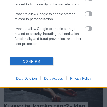
related to functionality of the website or app.
Színházban. A szinpadon Szente Vajk rendezésében,
Túri Lajos koreográfiájával, Kertész Marcella és
I want to allow Google to enable storage
Szolnoki Tibor főszereplésével a népszerű musical, a
related to personalization.
Hello, Dolly! premierjét tartották.
I want to allow Google to enable storage
related to security, including authentication
functionality and fraud prevention, and other
user protection.
CONFIRM
Data Deletion
Data Access
Privacy Policy
Ki vagy te, kortárs tánc? - Idén