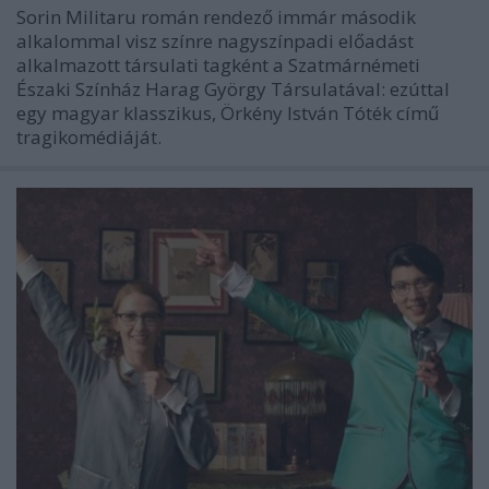
Sorin Militaru román rendező immár második
alkalommal visz színre nagyszínpadi előadást
alkalmazott társulati tagként a Szatmárnémeti
Északi Színház Harag György Társulatával: ezúttal
egy magyar klasszikus, Örkény István Tóték című
tragikomédiáját.