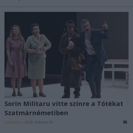
Sorin Militaru vitte színre a Tótékat
Szatmárnémetiben
szinhazhu
•
2016. március 05.