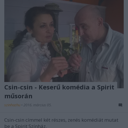
Csin-csin - Keserű komédia a Spirit
műsorán
szinhazhu
•
2016. március 05.
Csin-csin címmel két részes, zenés komédiát mutat
be a Spirit Színház.