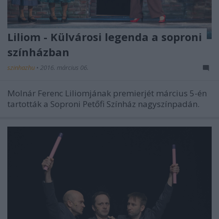
Liliom - Külvárosi legenda a soproni
színházban
szinhazhu
•
2016. március 06.
Molnár Ferenc Liliomjának premierjét március 5-én
tartották a Soproni Petőfi Színház nagyszínpadán.