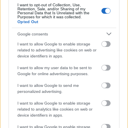
I want to opt-out of Collection, Use,
Retention, Sale, and/or Sharing of my
Personal Data that Is Unrelated with the
Purposes for which it was collected.
Opted Out
Google consents
I want to allow Google to enable storage
related to advertising like cookies on web or
device identifiers in apps.
I want to allow my user data to be sent to
Google for online advertising purposes.
I want to allow Google to send me
personalized advertising.
Szolnokra érkezett a Hello, Dolly!
I want to allow Google to enable storage
szinhazhu
•
2016. március 06.
related to analytics like cookies on web or
device identifiers in apps.
Március 4-én új bemutatónak tapsolhatott a
Szigligeti-bérlet közönsége, a Szolnoki Szigligeti
I want to allow Google to enable storage