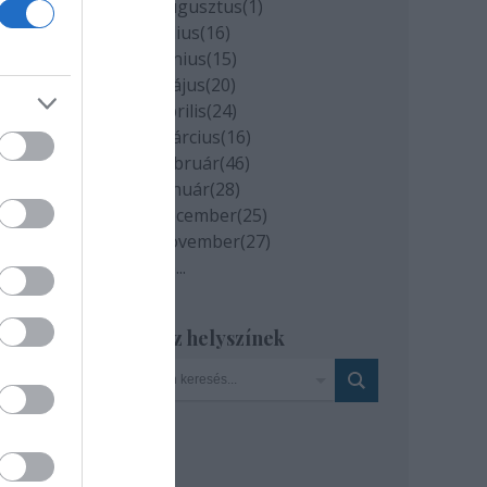
2020 augusztus
(
1
)
ő is
2020 július
(
16
)
ja,
2020 június
(
15
)
 a
2020 május
(
20
)
2020 április
(
24
)
2020 március
(
16
)
, és
2020 február
(
46
)
2020 január
(
28
)
2019 december
(
25
)
2019 november
(
27
)
rán.
Tovább
...
Szinház helyszínek