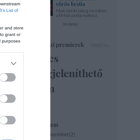
vörös bestia
 downstream
B’s List of
Pikali Gerda talpig vörösben,
a férfiak pedig nyakig a
pácban - az Újszínházban!
hirdetés
er and store
to grant or
ed purposes
Színházi premierek
Nincs
megjeleníthető
elem
Archívum
2020 november
(
2
)