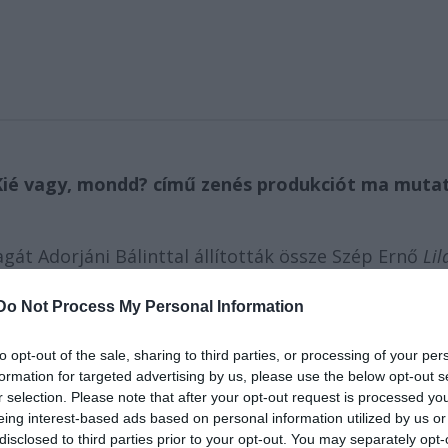
ő Kié vagy, mondd? című zenés produkciót ma muta
gát Adorjáni Bálinttal állították össze Szép Ernő
Lil
 felhasználásával, mint a
Hamvadó cigarettavég
, a
Min
te: a cselekmény ívét elsősorban a közismert dalok
Do Not Process My Personal Information
to opt-out of the sale, sharing to third parties, or processing of your per
formation for targeted advertising by us, please use the below opt-out s
r selection. Please note that after your opt-out request is processed y
eing interest-based ads based on personal information utilized by us or
disclosed to third parties prior to your opt-out. You may separately opt-