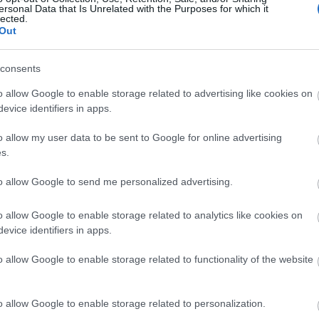
ersonal Data that Is Unrelated with the Purposes for which it
sztárja, Vilma pedig az szeretne lenni, miközben a n
lected.
egy nagyvilági úrinőnek udvarol, és magának is tagad
Out
iránt táplál. A történetben lassacskán kibontakozik
hetőséget rejt.
consents
o allow Google to enable storage related to advertising like cookies on
ngulatára, annak felelevenítésére ma nagy igény van
evice identifiers in apps.
en és rafináltan megírt, jól eladható dalok
”, az előadás
ót.
o allow my user data to be sent to Google for online advertising
s.
ukcióban a színészeket Nagy Szabolcs kíséri zongo
to allow Google to send me personalized advertising.
o allow Google to enable storage related to analytics like cookies on
evice identifiers in apps.
o allow Google to enable storage related to functionality of the website
o allow Google to enable storage related to personalization.