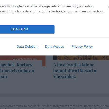
o allow Google to enable storage related to security, including
cation functionality and fraud prevention, and other user protection.
CONFIRM
Data Deletion
Data Access
Privacy Policy
rabok, kortárs
A jövő évadra kilenc
koncertszínház a
bemutatóval készül a
ban
Vígszínház
lói tartalomnak minősülnek, értük a
szolgáltatás technikai
üzemeltetője sem