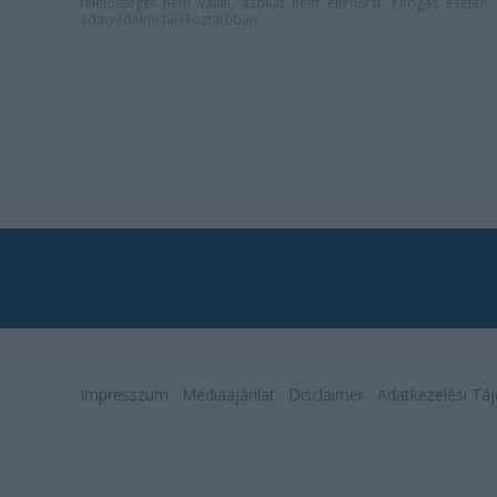
felelősséget nem vállal, azokat nem ellenőrzi. Kifogás eseté
adatvédelmi tájékoztatóban
.
Impresszum
Médiaajánlat
Disclaimer
Adatkezelési Táj