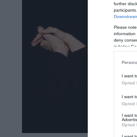
further disc
participants
Downstream 
Please note
information 
deny consent
in below Go
Persona
I want t
Opted 
I want t
Opted 
I want 
Advertis
Opted 
I want t