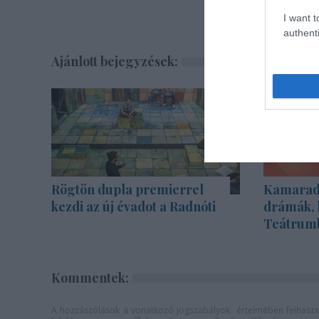
I want t
authenti
Ajánlott bejegyzések:
Rögtön dupla premierrel
Kamarada
kezdi az új évadot a Radnóti
drámák, 
Teátrum
Kommentek:
A hozzászólások a
vonatkozó jogszabályok
értelmében felhaszná