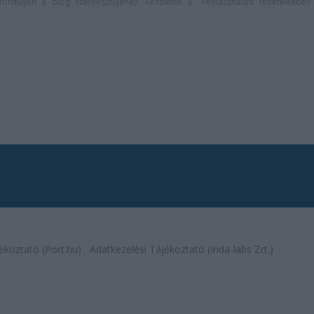
n forduljon a blog szerkesztőjéhez. Részletek a
Felhasználási feltételekben
ékoztató (Port.hu)
Adatkezelési Tájékoztató (Inda-labs Zrt.)