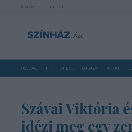
PORT
.hu
PORT TICKET
FŐOLDAL
HÍR
INTERJÚ
MAGAZIN
KRITIKA
S
Szávai Viktória é
idézi meg egy ze