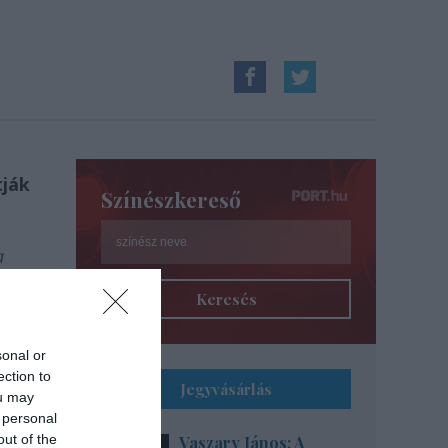
tják
Színészkereső
a
dig
Keresés
sonal or
ection to
Jegyvásárlás
ou may
 personal
out of the
Vaszary János: A