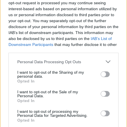
végig az elmúlt évszázadot.
opt-out request is processed you may continue seeing
interest-based ads based on personal information utilized by
Radnay Csilla így
emlékezik
a közös munkára: „
az
us or personal information disclosed to third parties prior to
elmúlt években az egyik legjobb hangulatú,
your opt-out. You may separately opt-out of the further
legkorrektebb munkámat, a
Szakácskönyv a túléléshez
disclosure of your personal information by third parties on the
című előadást pont egy független csapattal, a Gólem
IAB’s list of downstream participants. This information may
Színházzal csináltuk. Van egy-két csapat, amelyet
also be disclosed by us to third parties on the
IAB’s List of
kimondottan mértékadónak, követendő
Downstream Participants
that may further disclose it to other
szellemiségűnek és felkészültségűnek tartok. Ezek a
third parties.
társulatok manapság iszonyatosan ki vannak
Please note that this website/app uses one or more Google
Personal Data Processing Opt Outs
éheztetve, maguk is a túlélésért küzdenek. Aki a tönk
services and may gather and store information including but
szélén is ilyen jó hangulatot és kreatív
not limited to your visit or usage behaviour. You may click to
I want to opt-out of the Sharing of my
munkakörülményeket tud teremteni, az nagy dolgokra
personal data.
grant or deny consent to Google and its third-party tags to
Opted In
képes
”.
use your data for below specified purposes in below Google
consent section.
I want to opt-out of the Sale of my
Personal Data.
Opted In
I want to opt-out of processing my
Personal Data for Targeted Advertising.
Opted In