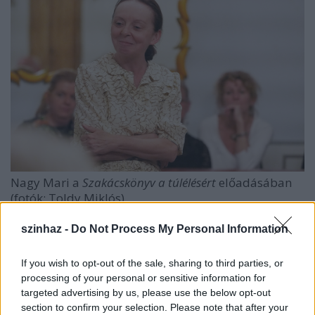
Nagy Mari a
Szakácskönyv a túlélésért
előadásában
(fotók: Toldy Miklós)
Hogyan múlatja az ember az idejét egy fogolytáborban,
szinhaz -
Do Not Process My Personal Information
miközben éhezik? Milyen étel jellemző leginkább a
magyar kommunista évekre? Milyen is az igaz magyar
If you wish to opt-out of the sale, sharing to third parties, or
desszert? Lehet-e a szombati kalácsot zsírral készíteni?
processing of your personal or sensitive information for
Hédi vacsorára látja vendégül a 35-40 fõs közönséget,
targeted advertising by us, please use the below opt-out
akik a nagy családi asztal mellett hallgatják-nézik-eszik
section to confirm your selection. Please note that after your