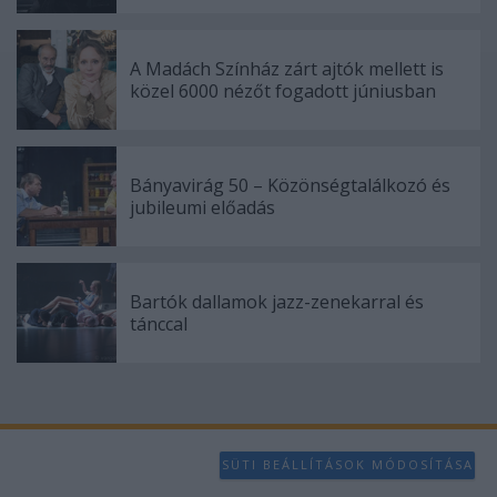
A Madách Színház zárt ajtók mellett is
közel 6000 nézőt fogadott júniusban
Bányavirág 50 – Közönségtalálkozó és
jubileumi előadás
Bartók dallamok jazz-zenekarral és
tánccal
SÜTI BEÁLLÍTÁSOK MÓDOSÍTÁSA