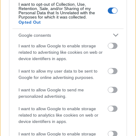
I want to opt-out of Collection, Use,
Retention, Sale, and/or Sharing of my
Personal Data that Is Unrelated with the
Purposes for which it was collected.
Opted Out
Google consents
I want to allow Google to enable storage
Radnay Csilla az előadásban
related to advertising like cookies on web or
device identifiers in apps.
Az előadás alatt felszolgált ételek a Kőleves
Vendéglő konyhájában készülnek, nem kóserek, de
I want to allow my user data to be sent to
sertéshúst még nyomokban sem tartalmaznak.
Google for online advertising purposes.
Az előadás este 7 órától kezdődik a Kőleves
I want to allow Google to send me
Vendéglő (VII. ker. Kazinczy u. 41.) emeleti
personalized advertising.
helyiségében. Jegyinformáció a 06 20 776 07 44-es
I want to allow Google to enable storage
telefonszámon, illetve a jegy@golemszinhaz.hu
related to analytics like cookies on web or
email címen, online jegyvásárlás a színház
device identifiers in apps.
honlapján
.
I want to allow Google to enable storage