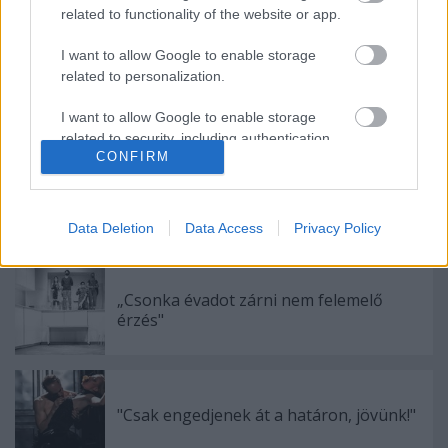
(Forrás: Gólem Színház)
related to functionality of the website or app.
I want to allow Google to enable storage
related to personalization.
Címkék:
függetlenek
Radnay Csilla
Borgula András
gólem
I want to allow Google to enable storage
színház
related to security, including authentication
CONFIRM
functionality and fraud prevention, and other
user protection.
Data Deletion
Data Access
Privacy Policy
Ajánlott bejegyzések:
„Csonka évadot zárni nem felemelő
érzés"
"Csak engedjenek át a határon, jövünk!"