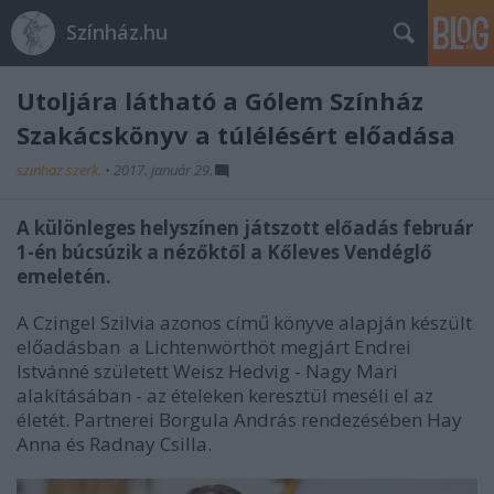
Színház.hu
Utoljára látható a Gólem Színház
Szakácskönyv a túlélésért előadása
szinhaz szerk.
•
2017. január 29.
A különleges helyszínen játszott előadás február
1-én búcsúzik a nézőktől a Kőleves Vendéglő
emeletén.
A Czingel Szilvia azonos című könyve alapján készült
előadásban a Lichtenwörthöt megjárt Endrei
Istvánné született Weisz Hedvig - Nagy Mari
alakításában - az ételeken keresztül meséli el az
életét. Partnerei Borgula András rendezésében Hay
Anna és Radnay Csilla.