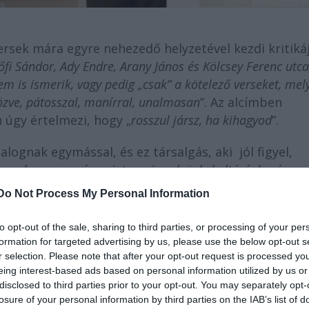
versek mára egyre nehezedő helyzetével kezdi kritikáj
i Sándor, Ady Endre, Arany János és Kölcsey Ferenc utca
m is ismerik, vagy pedig „csak” a kötelező verseket, mel
özve, pátosszal, manírral, unalmasan
”. Az alcímben
 úgy értelmezi, hogy „
rosszul jársz, ha kihagyod
”.
alognak egymással, és ez társalgás, aki jól figyel,
egyveleg nem más, mint a mi nyelvünk, kultúránk, városu
k, identitásunk és hazánk. Ezek nélkül a versek nélkül n
Do Not Process My Personal Information
to opt-out of the sale, sharing to third parties, or processing of your per
díszlet mellett megemlíti, hogy ebben az esetben mo
formation for targeted advertising by us, please use the below opt-out s
rű, hogy néhány színészt Kákonyi Árpád - hangszert
r selection. Please note that after your opt-out request is processed y
eing interest-based ads based on personal information utilized by us or
disclosed to third parties prior to your opt-out. You may separately opt-
losure of your personal information by third parties on the IAB’s list of