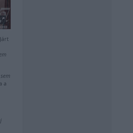
Járt
nem
k sem
a a
j