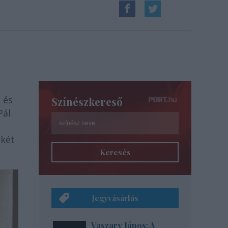
, és
Színészkereső
Pál
 két
Keresés
Jegyvásárlás
Vaszary János: A