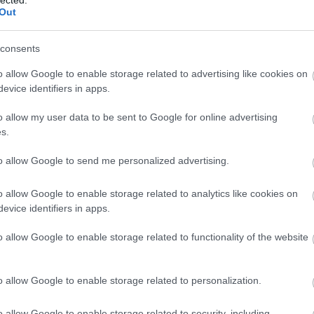
ettel megmosolyogja kissé földhözragadt apját, Patkós
Out
elevenné. A
Családi kör
is új életre kelt Csuja Imre
, szeretettel.”
consents
o allow Google to enable storage related to advertising like cookies on
alán lehetett volna szellősebb az előadás, hiszen a verse
evice identifiers in apps.
 a nézőnek, hogy megeméssze a hallottakat
”.
o allow my user data to be sent to Google for online advertising
zen sajátos hangnemben szólal meg: „
szakít a
s.
colt szemöldökökkel, pózokkal és manírokkal. A színésze
to allow Google to send me personalized advertising.
yeket, hogy az élőbeszéd dikcióját követik, és visszahelye
o allow Google to enable storage related to analytics like cookies on
evice identifiers in apps.
 amitől az előadás sokkal több és jelentősebb, mint
ásos: „
pontosan ettől a profán, egyszerű, sallangmentes
o allow Google to enable storage related to functionality of the website
sá, melynek során a néző számára a magyar költészet, n
o allow Google to enable storage related to personalization.
o allow Google to enable storage related to security, including