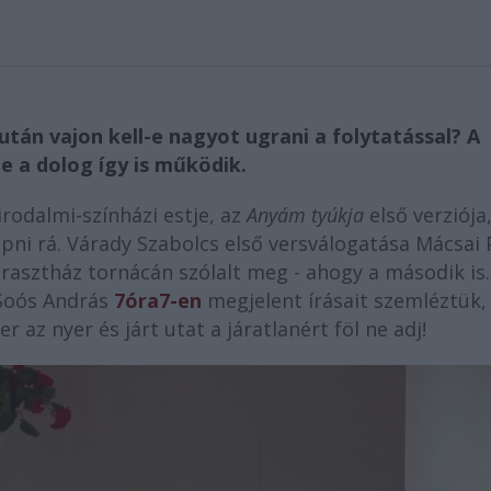
után vajon kell-e nagyot ugrani a folytatással? A
de a dolog így is működik.
rodalmi-színházi estje, az
Anyám tyúkja
első verziója
apni rá. Várady Szabolcs első versválogatása Mácsai 
parasztház tornácán szólalt meg - ahogy a második is.
Soós András
7óra7-en
megjelent írásait szemléztük,
r az nyer és járt utat a járatlanért föl ne adj!