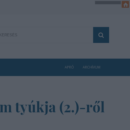
APRÓ
ARCHÍVUM
m tyúkja (2.)-ről