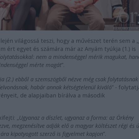
lején világossá teszi, hogy a művészet terén sem a „
em ért egyet és számára már az Anyám tyúkja (1.) is
 folytatásokkal: nem a mindenséggel mérik magukat, ha
mindenséggel mérte magát
”.
kja (2.) ebből a szemszögből nézve még csak folytatásna
felvonásnak, habár annak kétségtelenül kiváló
” - folytatj
ényeit, de alapjaiban bírálva a második
fejti: „
Ugyanaz a díszlet, ugyanaz a forma: az Örkény
ezve, megzenésítve adják elő a magyar költészet régi és ú
ára kipotyogott szerző is figyelmet kapjon
”.