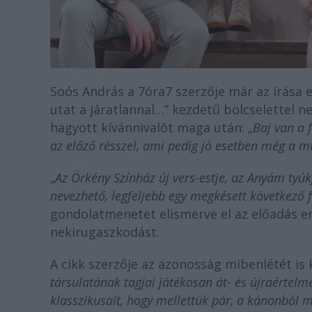
Soós András a 7óra7 szerzője már az írása e
utat a járatlannal…” kezdetű bölcselettel n
hagyott kívánnivalót maga után: „
Baj van a
az előző résszel, ami pedig jó esetben még a 
„
Az Örkény Színház új vers-estje, az Anyám tyú
nevezhető, legfeljebb egy megkésett következő 
gondolatmenetet elismerve el az előadás er
nekirugaszkodást.
A cikk szerzője az azonosság mibenlétét is ki
társulatának tagjai játékosan át- és újraértelm
klasszikusait, hogy mellettük pár, a kánonból m