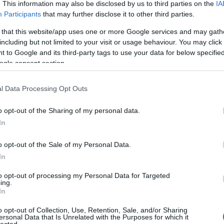
. This information may also be disclosed by us to third parties on the
IA
Participants
that may further disclose it to other third parties.
 that this website/app uses one or more Google services and may gath
including but not limited to your visit or usage behaviour. You may click 
 to Google and its third-party tags to use your data for below specifi
ogle consent section.
l Data Processing Opt Outs
o opt-out of the Sharing of my personal data.
In
o opt-out of the Sale of my Personal Data.
In
to opt-out of processing my Personal Data for Targeted
ing.
In
sen meglepő verseket, akár tankönyvi kötelezőket
o opt-out of Collection, Use, Retention, Sale, and/or Sharing
ersonal Data that Is Unrelated with the Purposes for which it
solt úgy mondta el az
Egy estém otthon
t, mint az a srác
lected.