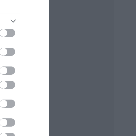
k
k
zik a
 egy
yelv