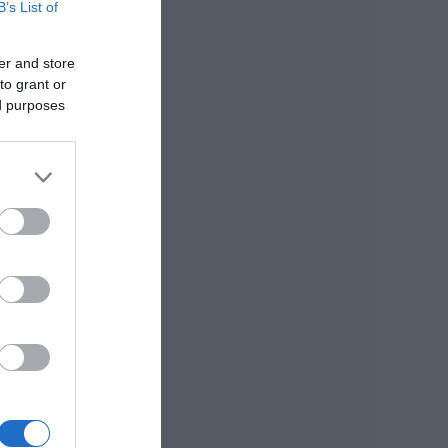
B’s List of
er and store
to grant or
ed purposes
, aki