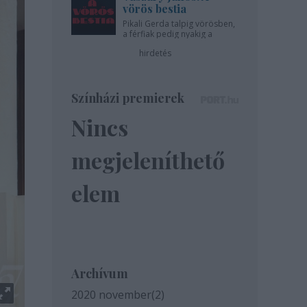
vörös bestia
Pikali Gerda talpig vörösben,
a férfiak pedig nyakig a
pácban - az Újszínházban!
hirdetés
Színházi premierek
Nincs
megjeleníthető
elem
Archívum
2020 november
(
2
)