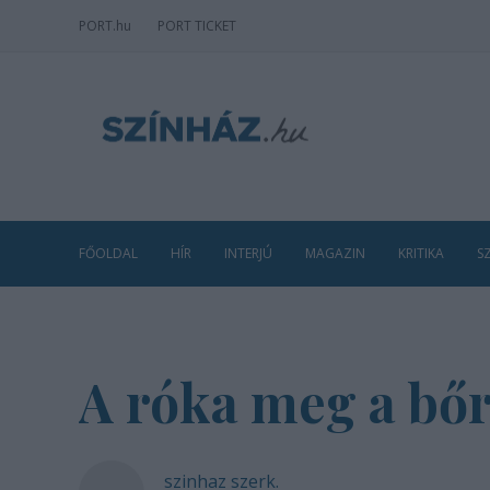
PORT
.hu
PORT TICKET
FŐOLDAL
HÍR
INTERJÚ
MAGAZIN
KRITIKA
S
A róka meg a bőr
szinhaz szerk.