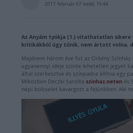
2017. február 07. kedd, 15:44
Az Anyám tyúkja (1.) vitathatatlan sikere 
kritikákból úgy tűnik, nem ártott volna, 
Majdnem három éve fut az Örkény Színház i
ugyanennyi ideje szinte lehetetlen jegyet k
által szerkesztve és színpadra állítva egy 
Miközben Deczki Sarolta
szinhaz.neten
és 
népi bölcselet kavargott a fejünkben: Aki me