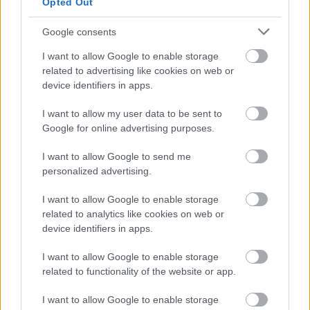
Opted Out
Google consents
I want to allow Google to enable storage
related to advertising like cookies on web or
device identifiers in apps.
I want to allow my user data to be sent to
Google for online advertising purposes.
I want to allow Google to send me
personalized advertising.
Jordán Tamás
I want to allow Google to enable storage
related to analytics like cookies on web or
A politikával kapcsolatban azt vallja, nem érdekli
device identifiers in apps.
senki politikai nézete:
„mindenkivel szót akarok érteni,
I want to allow Google to enable storage
és szót is értek. Emiatt naivnak tartanak mindkét
related to functionality of the website or app.
oldalon. Esetleg árulónak is”
. Ugyanakkor azt vallja,
hogy
„a színház mindig ellenzéki”
, hiszen
„nem lehet
I want to allow Google to enable storage
úgy Molière-t vagy Brechtet játszani, hogy az ne