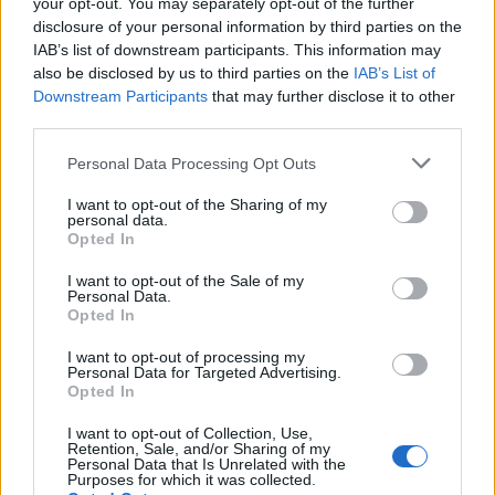
your opt-out. You may separately opt-out of the further
legyen, mint egy nagy nyitott klub, ahová bárki
disclosure of your personal information by third parties on the
bármikor betérhet, ahol találkozhatnak az emberek”
–
IAB’s list of downstream participants. This information may
hangsúlyozza. Ugyanakkor hozzáteszi, nem olyan
also be disclosed by us to third parties on the
IAB’s List of
idők járnak, amikor ez megvalósítható, mert
„az
Downstream Participants
that may further disclose it to other
emberek bezárkóznak, befordulnak, meghúzzák
third parties.
magukat”
.
Please note that this website/app uses one or more Google
Personal Data Processing Opt Outs
services and may gather and store information including but
A statisztikák azt mutatják, hogy a színháznak hét-
not limited to your visit or usage behaviour. You may click to
I want to opt-out of the Sharing of my
nyolcezer nézője van, ami a város lakosságának tíz
personal data.
grant or deny consent to Google and its third-party tags to
százaléka. Ezt szeretné feltornázni tizenöt
Opted In
use your data for below specified purposes in below Google
százalékra. Zsótér Sándor rendezése (Ibsen:
consent section.
I want to opt-out of the Sale of my
Kísértetek
) már négy-ötezres nézőszámnál tart, és
Personal Data.
Jordán fontosnak tartja, hogy nehezebb darabok is
Opted In
egyre inkább megjelenjenek a színház repertoárján.
„A közönség színházra nevelése tudatos stratégia
I want to opt-out of processing my
Personal Data for Targeted Advertising.
nálunk. Ha valaki nem hallgatott soha komolyzenét,
Opted In
annak egy Ligeti vagy egy Kurtág nem biztos, hogy
tetszik. De Mozart talán igen, és attól el lehet jutni a
I want to opt-out of Collection, Use,
Retention, Sale, and/or Sharing of my
kortársakig”
– mondja.
Personal Data that Is Unrelated with the
Purposes for which it was collected.