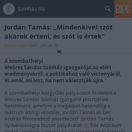
Színház.hu
Jordán Tamás: „Mindenkivel szót
akarok érteni, és szót is értek”
szinhaz szerk.
•
2017. február 22.
A szombathelyi
Weöres Sándor Színház igazgatója az elért
eredményekről, a politikához való viszonyáról,
és arról, mi lesz, ha nem választják újra.
A szombathelyi közgyűlés pályázatot hirdetett a
Weöres Sándor Színház igazgatói posztjának
betöltésére, amelyre a megadott határidőig a
teátrum eddigi vezetője, Jordán Tamás és Dér
András filmrendező jelentkezett. Jordán Tamás
nyilvánosságra hozott pályázatát
itt
, Dér Andrásét
pedig, amelyet a
nyugat.hu
szivárogtatott ki február