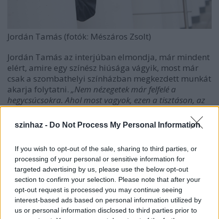
Jordán Tamás (fotók: Mészáros Zsolt)
Jordán Tamás az interjúban elmondja, már mindent
elért, amire egy színész hiúsága vágyik, most már
csak a szombathelyi színházban megkezdett munkát
akarja folytatni.
„Nem nézegetek már felfelé a
hegycsúcsokra. Ahol most vagyok, ezen a tisztáson, az
nekem pont elég magasan van, és nagyon jól érzem itt
magam. Mindig fontosnak tartottam, hogy a szakmai
szinhaz -
Do Not Process My Personal Information
munka mellett olyan közösségeket alakítsunk ki, ahol
boldogan, de legalábbis elégedetten élhetünk és
If you wish to opt-out of the sale, sharing to third parties, or
dolgozhatunk együtt. Ez a kegyelmi állapot
processing of your personal or sensitive information for
Szombathelyen létrejött”
– mondja.
targeted advertising by us, please use the below opt-out
section to confirm your selection. Please note that after your
Kritikusan nyilatkozik az eddig elért eredményekkel
opt-out request is processed you may continue seeing
kapcsolatban, ugyanis fő törekvését, hogy a
interest-based ads based on personal information utilized by
színházból találkozóhely legyen, eddig nem sikerült
us or personal information disclosed to third parties prior to
elérnie.
„Pedig azt szeretném, hogy a színház olyan