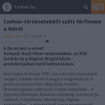
Színház.hu
Csehov-történetekből szőtt férfimese
a Nőről
szinhaz szerk.
•
2017. február 24.
A De mi lett a nővel?
Koleszár Bazil Péter rendezésében, az RS9
Színház és a Neptun Brigád közös
produkciójában kerül bemutatásra.
Kiss Csaba drámája 1997 óta már több bemutatót
megért, többek között ő maga is megrendezte. A
groteszk humort sem nélkülöző, modern
dramaturgiába szőtt nyolc Csehov-elbeszélés –
A
fogadás
,
Ellenségek
,
Általános műveltség
,
Szerencse fia
,
Sebészet
,
A diplomata
,
Vesztett ügy
,
Regény
nagybőgővel
– a minden férfi álmát megtestesítő