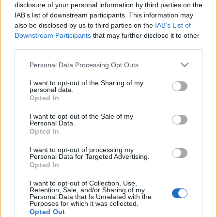
Enikő Bianka)
disclosure of your personal information by third parties on the
IAB’s list of downstream participants. This information may
„Három sármos negyvenes férfi keresi azt a gyönyörű,
also be disclosed by us to third parties on the
IAB’s List of
rapszodikus, szeretni vágyó, temperamentumos,
Downstream Participants
that may further disclose it to other
egyben érzéki hölgyet, aki minden férfi szívében ott
third parties.
bujkál. Már-már megfoghatatlan, hogy mire képes ez a
Please note that this website/app uses one or more Google
Personal Data Processing Opt Outs
tünékeny teremtés és a férfi lelkét mennyire magával
services and may gather and store information including but
tudja ragadni. A szerelem a fontos, meg egy
not limited to your visit or usage behaviour. You may click to
I want to opt-out of the Sharing of my
nagybőgőtok, ahová akár meztelenül el is lehet bújni.”–
personal data.
grant or deny consent to Google and its third-party tags to
olvasható az alkotók ajánlója az előadás színlapján.
Opted In
use your data for below specified purposes in below Google
consent section.
I want to opt-out of the Sale of my
A bemutatóra február 26-án kerül sor az RS9
Personal Data.
Színház Vallai Kertjében. Ezt követően február 27-én,
Opted In
március 21-én, 27-én és 28-án láthatják az előadást
az érdeklődők.
I want to opt-out of processing my
Personal Data for Targeted Advertising.
Opted In
I want to opt-out of Collection, Use,
Retention, Sale, and/or Sharing of my
Personal Data that Is Unrelated with the
Purposes for which it was collected.
Opted Out