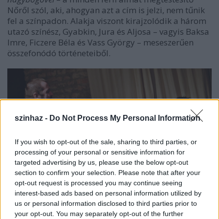
Nőről szól, aki, ahogyan azt a cím is jelzi, nem tűnik
fel a színpadon. Alakja viszont kirajzolódik a három
utazó színész, Gyabkin, Jura és Aljosa – vagyis Baksa
Imre, Ficzere Béla és Vass György – meseszerűen
összefonódó történeteiből.
szinhaz -
Do Not Process My Personal Information
If you wish to opt-out of the sale, sharing to third parties, or
processing of your personal or sensitive information for
targeted advertising by us, please use the below opt-out
section to confirm your selection. Please note that after your
opt-out request is processed you may continue seeing
interest-based ads based on personal information utilized by
us or personal information disclosed to third parties prior to
Baksa Imre, Vass György, Ficzere Béla (fotók: Dancs
your opt-out. You may separately opt-out of the further