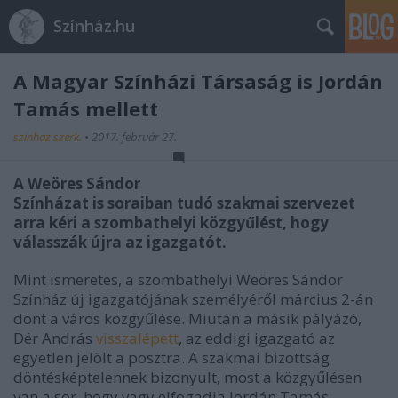
Színház.hu
A Magyar Színházi Társaság is Jordán
Tamás mellett
szinhaz szerk.
•
2017. február 27.
A Weöres Sándor
Színházat is soraiban tudó szakmai szervezet
arra kéri a szombathelyi közgyűlést, hogy
válasszák újra az igazgatót.
Mint ismeretes, a szombathelyi Weöres Sándor
Színház új igazgatójának személyéről március 2-án
dönt a város közgyűlése. Miután a másik pályázó,
Dér András
visszalépett
, az eddigi igazgató az
egyetlen jelölt a posztra. A szakmai bizottság
döntésképtelennek bizonyult, most a közgyűlésen
van a sor, hogy vagy elfogadja Jordán Tamás