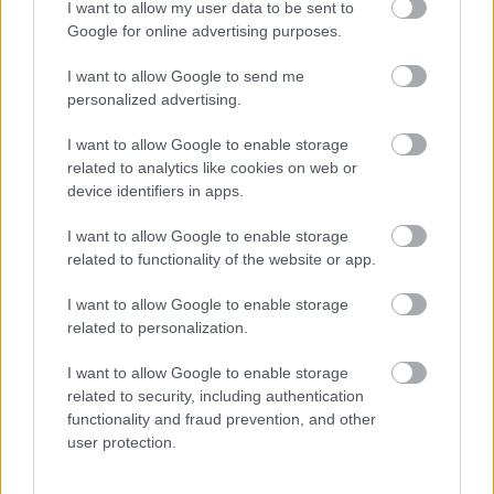
I want to allow my user data to be sent to
Őszintén reméljük, hogy sorainkkal megkönnyítjük
Google for online advertising purposes.
munkájukat.
I want to allow Google to send me
Üdvözlettel:
personalized advertising.
Keszég László - elnök
I want to allow Google to enable storage
related to analytics like cookies on web or
Asbóth Anikó – bábművész szekció
device identifiers in apps.
Árkosi Árpád – szabadtéri Színházak szekciója
I want to allow Google to enable storage
related to functionality of the website or app.
Csizmadia Tibor, Orbán Eszter – színházszakmai
társadalmi szervezetek szekciója
I want to allow Google to enable storage
related to personalization.
Erkel László Kentaur – tervezők szekciója
I want to allow Google to enable storage
Hegedűs D. Géza, Takács Katalin – színművészek
related to security, including authentication
szekciója
functionality and fraud prevention, and other
user protection.
Imely Zoltán – független színházak szekciója