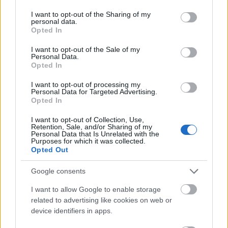
szakmai alázattal tett meg mindent azért, hogy szinte a
services and may gather and store information including but
semmiből egy országosan elismert, számos szakmai
not limited to your visit or usage behaviour. You may click to
I want to opt-out of the Sharing of my
personal data.
díjjal rendelkező műhelyt hozzon létre, s hogy a színház
grant or deny consent to Google and its third-party tags to
Opted In
a városban élő emberek életének nélkülözhetetlen
use your data for below specified purposes in below Google
részévé váljon.
consent section.
I want to opt-out of the Sale of my
Personal Data.
Opted In
A Magyar Színházi Társaság az egyik legnagyobb
színházszakmai tömörülés az országban, melynek a
I want to opt-out of processing my
Weöres Sándor Színház is tagja, ezért fontosnak tartjuk
Personal Data for Targeted Advertising.
Opted In
kifejezni értetlenségünket azzal kapcsolatban, hogy
felvetődött a pályázat érvénytelenné nyilvánításának
I want to opt-out of Collection, Use,
lehetősége, hiszen mind jogi, mind szakmai értelemben
Retention, Sale, and/or Sharing of my
Personal Data that Is Unrelated with the
van érvényes pályázat. Így szakmai ok nem merül fel az
Purposes for which it was collected.
érvénytelenítés mellett.
Opted Out
Arra kérjük Önöket: döntsenek felelősségteljesen, ne
Google consents
tegyék ki feleslegesen az intézményt és a benne
dolgozókat - a talán legnehezebb időszakban, a
I want to allow Google to enable storage
related to advertising like cookies on web or
következő évad előkészítésekor - annak, hogy elodázzák
device identifiers in apps.
a döntést.