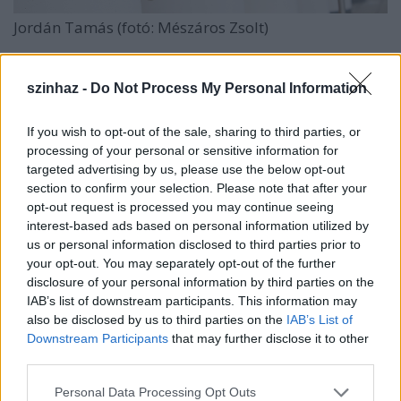
Jordán Tamás (fotó: Mészáros Zsolt)
szinhaz -
Do Not Process My Personal Information
A közlemény szövege
If you wish to opt-out of the sale, sharing to third parties, or
Szombathely Megyei Jogú Város Közgyűlésének
processing of your personal or sensitive information for
targeted advertising by us, please use the below opt-out
Tisztelt Képviselő Hölgyek és Urak!
section to confirm your selection. Please note that after your
opt-out request is processed you may continue seeing
Egy színházi társulat életében az egyik legfontosabb
interest-based ads based on personal information utilized by
dolog, egyben a színvonalas szakmai munka záloga, a
us or personal information disclosed to third parties prior to
bizalom és a biztonság. Bizalom a színházat vezető
your opt-out. You may separately opt-out of the further
művész iránt és a biztonság, hogy mindenki tudja, mi
disclosure of your personal information by third parties on the
vár rá, hogy az üzem gördülékenyen működik.
IAB’s list of downstream participants. This information may
also be disclosed by us to third parties on the
IAB’s List of
A szombathelyi Weöres Sándor Színház az ország
Downstream Participants
that may further disclose it to other
legfiatalabb, önkormányzati és állami fenntartású
third parties.
színháza. Létrejöttét a polgárok szándéka mellett
Jordán Tamásnak köszönheti, aki hittel, lelkesedéssel és
Please note that this website/app uses one or more Google
Personal Data Processing Opt Outs