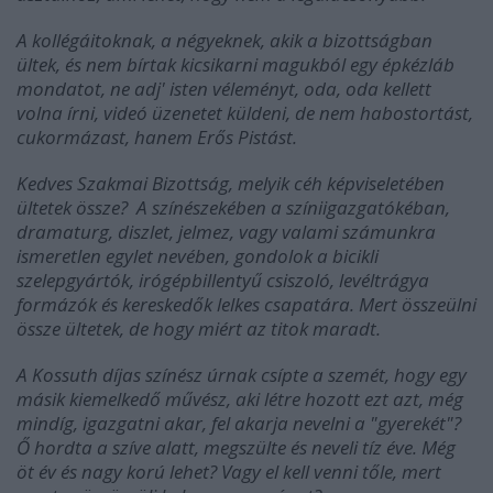
A kollégáitoknak, a négyeknek, akik a bizottságban
ültek, és nem bírtak kicsikarni magukból egy épkézláb
mondatot, ne adj' isten véleményt, oda, oda kellett
volna írni, videó üzenetet küldeni, de nem habostortást,
cukormázast, hanem Erős Pistást.
Kedves Szakmai Bizottság, melyik céh képviseletében
ültetek össze? A színészekében a színiigazgatókéban,
dramaturg, diszlet, jelmez, vagy valami számunkra
ismeretlen egylet nevében, gondolok a bicikli
szelepgyártók, irógépbillentyű csiszoló, levéltrágya
formázók és kereskedők lelkes csapatára. Mert összeülni
össze ültetek, de hogy miért az titok maradt.
A Kossuth díjas színész úrnak csípte a szemét, hogy egy
másik kiemelkedő művész, aki létre hozott ezt azt, még
mindíg, igazgatni akar, fel akarja nevelni a "gyerekét"?
Ő hordta a szíve alatt, megszülte és neveli tíz éve. Még
öt év és nagy korú lehet? Vagy el kell venni tőle, mert