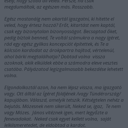
esély, hogy szóba áll veled. Persze, ha csak
megdumáltak, az egészen más. Rosszabb.
Egész mostanáig nem akartál igazgatni, ki hitette el
veled, hogy értesz hozzá? Erőt, kitartást nem kaptál,
csak egy bizonytalan bizonyosságot. Becsaptad őket,
pedig bíztak benned, Te voltál számukra a nagy ígéret,
rád egy egész gyilkos koncepciót építettek, és Te a
kölcsön kardodat az árokpartra hajítod, vértelenül,
ahol bárki megtalálhatja? Dobtad volna vissza
azoknak, akik elküldek ebbe a számodra eleve vesztes
csatába. Pályázatod legizgalmasabb bekezdése lehetett
volna.
Elgondolkoztál azon, ha nem lépsz vissza, ma igazgató
vagy. Ott álltál az Ígéret földjének /vagy Tündérország/
kapujában. Válaszd, amelyik tetszik. Kétségtelen nehéz a
bejutás. Mózesnek nem sikerült, Neked se, igaz, Te nem
vagy Mózes. János vitéznek igen, mert legyőzte a
fenevadakat. Neked csak egyet kellett volna, saját
lelkiismeretedet, de eldobtad a kardot.