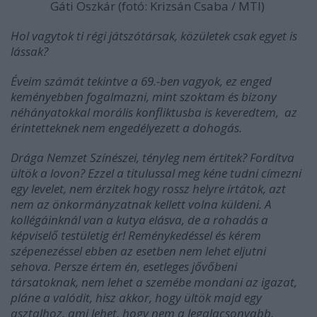
Gáti Oszkár (fotó: Krizsán Csaba / MTI)
Hol vagytok ti régi játszótársak, közületek csak egyet is
lássak?
Éveim számát tekintve a 69.-ben vagyok, ez enged
keményebben fogalmazni, mint szoktam és bizony
néhányatokkal morális konfliktusba is keveredtem, az
érintetteknek nem engedélyezett a dohogás.
Drága Nemzet Színészei, tényleg nem értitek? Fordítva
ültök a lovon? Ezzel a titulussal meg kéne tudni címezni
egy levelet, nem érzitek hogy rossz helyre írtátok, azt
nem az önkormányzatnak kellett volna küldeni. A
kollégáinknál van a kutya elásva, de a rohadás a
képviselő testületig ér! Reménykedéssel és kérem
szépenezéssel ebben az esetben nem lehet eljutni
sehova. Persze értem én, esetleges jővőbeni
társatoknak, nem lehet a szemébe mondani az igazat,
pláne a valódit, hisz akkor, hogy ültök majd egy
asztalhoz, ami lehet, hogy nem a legalacsonyabb.