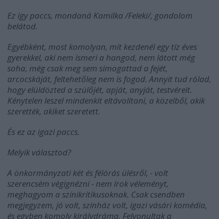
Ez így paccs, mondaná Kamilka /Feleki/, gondolom
belátod.
Egyébként, most komolyan, mit kezdenél egy tíz éves
gyerekkel, aki nem ismeri a hangod, nem látott még
soha, még csak meg sem símogattad a fejét,
arcocskáját, feltehetőleg nem is fogod. Annyit tud rólad,
hogy elüldözted a szülőjét, apját, anyját, testvéreit.
Kénytelen leszel mindenkit eltávolítani, a közelből, akik
szerették, akiket szeretett.
És ez az igazi paccs.
Melyik választod?
A önkormányzati két és félórás ülésről, - volt
szerencsém végignézni - nem írok véleményt,
meghagyom a színikritikusoknak. Csak csendben
megjegyzem, jó volt, színház volt, igazi vásári komédia,
és egyben komoly királydráma. Felvonultak a