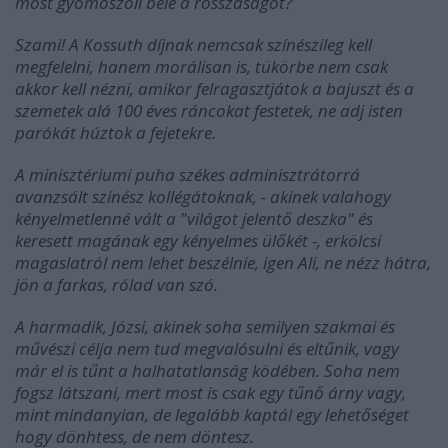
most gyömöszöli bele a rosszaságot?
Szami! A Kossuth díjnak nemcsak színészileg kell
megfelelni, hanem morálisan is, tükörbe nem csak
akkor kell nézni, amikor felragasztjátok a bajuszt és a
szemetek alá 100 éves ráncokat festetek, ne adj isten
parókát húztok a fejetekre.
A minisztériumi puha székes adminisztrátorrá
avanzsált színész kollégátoknak, - akinek valahogy
kényelmetlenné vált a "világot jelentő deszka" és
keresett magának egy kényelmes ülőkét -, erkölcsi
magaslatról nem lehet beszélnie, igen Ali, ne nézz hátra,
jön a farkas, rólad van szó.
A harmadik, Józsi, akinek soha semilyen szakmai és
művészi célja nem tud megvalósulni és eltűnik, vagy
már el is tűnt a halhatatlanság ködében. Soha nem
fogsz látszani, mert most is csak egy tűnő árny vagy,
mint mindanyian, de legalább kaptál egy lehetőséget
hogy dönhtess, de nem döntesz.