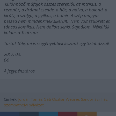
különböző műfajok összes szereplői, az intrikus, a
rezonőr, a drámai szende, a hős, a naíva, a bolond, a
király, a szolga, a gyilkos, a hóhér. A szép magyar
beszéd nem mindenkinek sikerült. Nem volt szubrett és
táncos komikus. Nem dallott senki. Sajnálom. Nélkülük
koldus a Teátrum.
Tartok tőle, mi is szegényebbek leszünk egy Színházzal!
2017. 03.
04.
A jegypénztáros
Címkék:
Jordán Tamás
Gáti Oszkár
Weöres Sándor Színház
szombathelyi pályázat