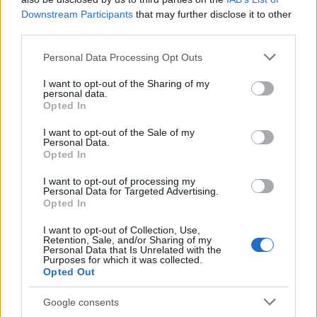
Downstream Participants
that may further disclose it to other
Erkölcsit, érzelmit, lelkit.
third parties.
Please note that this website/app uses one or more Google
Tökéletesen lenulláztatok egy embert, egy társulatot,
Personal Data Processing Opt Outs
services and may gather and store information including but
egy életet, egy művészi hitvallást, ambiciót „Gőgősek
not limited to your visit or usage behaviour. You may click to
I want to opt-out of the Sharing of my
vagytok. Gyávák. Lehet, hogy el se olvastátok a
personal data.
grant or deny consent to Google and its third-party tags to
pályázatot, nem is kell. Jordán 73 éve a pályázat. De ezt
Opted In
use your data for below specified purposes in below Google
ti leszartátok.” Föltettétek, ki- ki a saját fejére a koronát.
consent section.
Ez a ti királyságotok. Kis királyságotok. Még annál is
I want to opt-out of the Sale of my
Personal Data.
kisebb. Nem szóvicc Józsi. Mérce. "Menjetek, készüljetek"!
Opted In
Kitüntetést, díjat, címet, stallumot lehet kapni, adni és
I want to opt-out of processing my
Personal Data for Targeted Advertising.
kiérdemelni.
Opted In
Kétféle ember, van az egyik lehajtja a fejét, mikor fogat
I want to opt-out of Collection, Use,
mos, nehogy leköpje magát, a másik...
Retention, Sale, and/or Sharing of my
Personal Data that Is Unrelated with the
Purposes for which it was collected.
Opted Out
Google consents