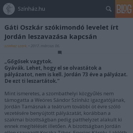
Színház.hu
Gáti Oszkár szókimondó levelet írt
Jordán leszavazása kapcsán
szinhaz szerk.
•
2017. március 06.
„Gőgősek vagytok.
Gyávák. Lehet, hogy el se olvastátok a
pályázatot, nem is kell. Jordán 73 éve a pályázat.
De ezt ti leszartátok.”
Mint ismeretes, a szombathelyi közgyűlés nem
támogatta a Weöres Sándor Színház igazgatójának,
Jordán Tamásnak a teátrum további öt évre szóló
vezetésére benyújtott pályázatát, korábban a
szakmai bizottságban pedig patthelyzet alakult ki
ennek megítélését illetően. A bizottságban Jordán
ellen szavazott Koczka Tibor, Eperjes Károly, Laklóth