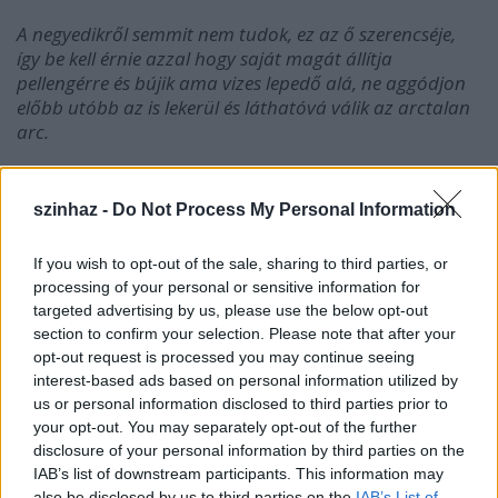
A negyedikről semmit nem tudok, ez az ő szerencséje,
így be kell érnie azzal hogy saját magát állítja
pellengérre és bújik ama vizes lepedő alá, ne aggódjon
előbb utóbb az is lekerül és láthatóvá válik az arctalan
arc.
Ti lennétek a fénylő csillag, hogy utat mutassatok az
eltévedt képviselőknek, akiket az utcán tolongó tömeg
szinhaz -
Do Not Process My Personal Information
választott, bízva a jobb artikulációban, mint amire ő, a
nép képes?
If you wish to opt-out of the sale, sharing to third parties, or
processing of your personal or sensitive information for
Ti azért lettetek delegálva hogy adjatok egy szakmai
targeted advertising by us, please use the below opt-out
ajánlást! Szakmait nem bírtatok, de morálisat sem.
section to confirm your selection. Please note that after your
Bukta az egész. Véleményformálónak szerződtettek és ti
opt-out request is processed you may continue seeing
elvállaltátok. 40 éves pályafutásom alatt hallottalak
interest-based ads based on personal information utilized by
mindannyiótókat keménykedni okoskodni, kiemelni,
us or personal information disclosed to third parties prior to
bedarálni. És hova jutottatok? Tudjátok mit
your opt-out. You may separately opt-out of the further
csináltatok, a hatalmatokkal? Kárt, mérhetetlen kárt,
disclosure of your personal information by third parties on the
nem fizikait, nem egzisztenciálist, ezeket túl lehet élni, fel
IAB’s list of downstream participants. This information may
lehet állni. Bár nagyon nehéz lesz.
also be disclosed by us to third parties on the
IAB’s List of