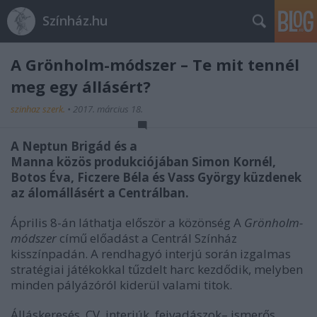
Színház.hu
A Grönholm-módszer – Te mit tennél
meg egy állásért?
szinhaz szerk.
•
2017. március 18.
A Neptun Brigád és a
Manna közös produkciójában Simon Kornél,
Botos Éva, Ficzere Béla és Vass György küzdenek
az álomállásért a Centrálban.
Április 8-án láthatja először a közönség A
Grönholm-
módszer
című előadást a Centrál Színház
kisszínpadán. A rendhagyó interjú során izgalmas
stratégiai játékokkal tűzdelt harc kezdődik, melyben
minden pályázóról kiderül valami titok.
Álláskeresés, CV, interjúk, fejvadászok– ismerős