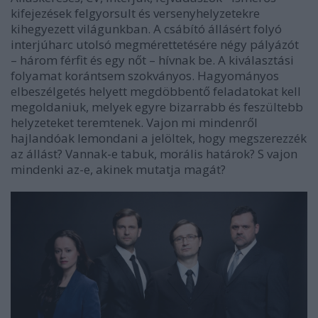
kifejezések felgyorsult és versenyhelyzetekre
kihegyezett világunkban. A csábító állásért folyó
interjúharc utolsó megmérettetésére négy pályázót
– három férfit és egy nőt – hívnak be. A kiválasztási
folyamat korántsem szokványos. Hagyományos
elbeszélgetés helyett megdöbbentő feladatokat kell
megoldaniuk, melyek egyre bizarrabb és feszültebb
helyzeteket teremtenek. Vajon mi mindenről
hajlandóak lemondani a jelöltek, hogy megszerezzék
az állást? Vannak-e tabuk, morális határok? S vajon
mindenki az-e, akinek mutatja magát?