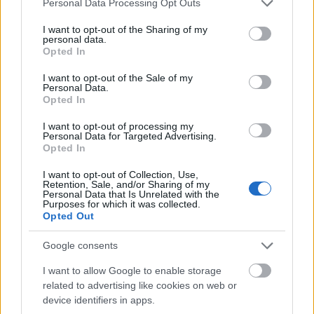
Personal Data Processing Opt Outs
kerülnek először színpadra.
services and may gather and store information including but
not limited to your visit or usage behaviour. You may click to
I want to opt-out of the Sharing of my
A
Grönholm-módszert
több éve mutatta be először a
personal data.
grant or deny consent to Google and its third-party tags to
Opted In
Neptun Brigád. Az premieren ott volt a szereplők
use your data for below specified purposes in below Google
között Huszár Zsolt is, akinek tragikus halála után a
consent section.
I want to opt-out of the Sale of my
társulat egy ideig nem játszotta az előadást. A
Personal Data.
Opted In
Grönholm
azonban olyan sikeres és sokak által
szeretett produkció volt, hogy ebben az évadban
I want to opt-out of processing my
visszatérnek vele a színpadra, és a Manna
Personal Data for Targeted Advertising.
közreműködésével a Centrál Színházban mutatják be
Opted In
április elején.
I want to opt-out of Collection, Use,
Retention, Sale, and/or Sharing of my
Simon Kornél a Centrál több előadásában játszik és
Personal Data that Is Unrelated with the
Purposes for which it was collected.
nagy erőbedobással készül ennek a verbális
Opted Out
csatákkal teli, feszített tempójú darabnak az egyik
főszerepére. Vass Györgyöt az Új Színházból, Botos
Google consents
Évát szintén a Centrál darabjaiból ismerhetik a
nézők. A negyedik pályázóval, Ficzere Bélával az
I want to allow Google to enable storage
Orlai Produkció előadásaiban találkozhatunk.
related to advertising like cookies on web or
device identifiers in apps.