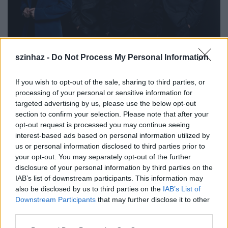
szinhaz -
Do Not Process My Personal Information
Botos Éva, Simon Kornél, Vass György és Ficzere Béla
A kortárs katalán szerző Jordi Galceran
A Grönholm-
If you wish to opt-out of the sale, sharing to third parties, or
módszer
című darabja valós kiválasztási eljárásokon
processing of your personal or sensitive information for
alapul. Galceran több művét is bemutatták már
targeted advertising by us, please use the below opt-out
Magyarországon, de az állásinterjú-helyzetet
section to confirm your selection. Please note that after your
feldolgozó
Grönholm-módszer
kétségtelenül a
opt-out request is processed you may continue seeing
legnépszerűbb. A darabot nem csak hazánkban, de a
interest-based ads based on personal information utilized by
us or personal information disclosed to third parties prior to
világ számos országában játsszák sikerrel.
your opt-out. You may separately opt-out of the further
disclosure of your personal information by third parties on the
Baksa Imre rendezőként többször vett már elő
IAB’s list of downstream participants. This information may
katalán, sőt Galceran darabokat is, igazán ismeri ezt
also be disclosed by us to third parties on the
IAB’s List of
kortárs drámai világot. Bakucz Dóra a darab
Downstream Participants
that may further disclose it to other
fordítója talán az egyetlen Magyarországon, aki
third parties.
rendre fordítja a katalán szerzőket műveit, melyek
legtöbbször a Neptun Brigád ősbemutatójaként
Please note that this website/app uses one or more Google