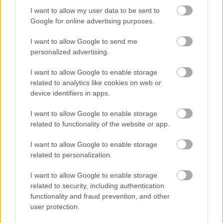
„
Az állásinterjúk ma már életünk részeivé váltak. Tudjuk,
I want to allow my user data to be sent to
hogy vizsgáznunk kell a leendő munkaadóink előtt, sőt
Google for online advertising purposes.
az is szinte egyértelmű, hogy mielőtt behívnak,
ellenőrizik a profilunkat a közösségi oldalakon, vagy
I want to allow Google to send me
telefonálnak a referenciaként megadott korábbi
personalized advertising.
munkahelyeinkre. Ezt a sokak számlára ismert, kicsit
kiszolgáltatott, szorongatott helyzetet veszi alapul a
I want to allow Google to enable storage
darab, és erre épít egy váratlan fordulatokkal és éles
related to analytics like cookies on web or
vitákkal teli történetet. A szereplőknek van, hogy időre
device identifiers in apps.
kell megoldaniuk feladatokat, és mivel valós idejű a
dráma, ezért nagyon be tudja szippantani az embert
I want to allow Google to enable storage
ennek a vizsgahelyzetnek az izgalma. Aki szereti a
related to functionality of the website or app.
krimiket vagy nyomozós történeteket, annak nagyon
ajánlom ezt a feszült hangulatú előadást
” – mondja
I want to allow Google to enable storage
Gáspár Anna, a Manna produkciós vezetője.
related to personalization.
Együttműködés és versengés, teljesítményorientáció,
I want to allow Google to enable storage
teambuilding – vajon melyik jelölt képes a leginkább
related to security, including authentication
megmutatni önmagát ezekben a játékokban? Erre
functionality and fraud prevention, and other
user protection.
keresi a választ áprilistól
A Grönholm-módszer
című
előadás.