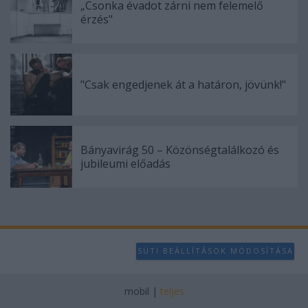
„Csonka évadot zárni nem felemelő
user protection.
érzés"
"Csak engedjenek át a határon, jövünk!"
Bányavirág 50 – Közönségtalálkozó és
jubileumi előadás
SÜTI BEÁLLÍTÁSOK MÓDOSÍTÁSA
mobil
|
teljes