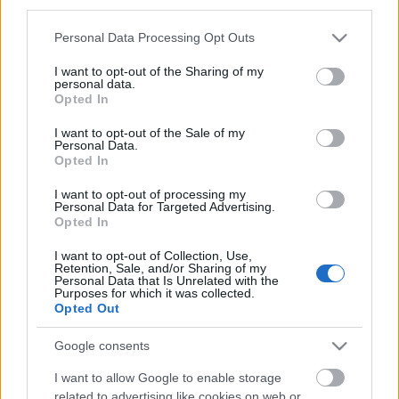
Vígszínházban dolgozni, az anyaszínházon kívüli
third parties.
számára izgalmas megkeresések és feladatok egyre
Please note that this website/app uses one or more Google
Personal Data Processing Opt Outs
több egyeztetési nehézségbe ütköztek. Egyelőre nem
services and may gather and store information including but
tudja, hogy véglegesen vagy csak átmenetileg száll ki
not limited to your visit or usage behaviour. You may click to
I want to opt-out of the Sharing of my
a Vígszínház munkájából. Ahogy azt sem, hogy
personal data.
grant or deny consent to Google and its third-party tags to
Opted In
fizetés nélküli szabadságra megy vagy szabadúszó
use your data for below specified purposes in below Google
lesz. Még nem sikerült megegyeznie Eszenyi
consent section.
I want to opt-out of the Sale of my
Enikővel, a Vígszínház igazgatójával, hogy a társulati
Personal Data.
tagsága miképpen fog alakulni. Így még azt sem
Opted In
lehet biztosan tudni, hogy azokban a szerepekben,
I want to opt-out of processing my
amelyekben jelenleg is játszik, vajon a továbbiakban
Personal Data for Targeted Advertising.
is látható lesz-e.
Opted In
Arról is beszélt, hogy a nyáron egy olyan munkát
I want to opt-out of Collection, Use,
Retention, Sale, and/or Sharing of my
kezd el, ami számára is egy teljesen új feladat és
Personal Data that Is Unrelated with the
Purposes for which it was collected.
amit nem tud összeegyeztetni a Vígszínházzal.
Opted Out
Az eredeti cikk
itt
olvasható teljes terjedelemben.
Google consents
(Forrás: Blikk)
I want to allow Google to enable storage
related to advertising like cookies on web or