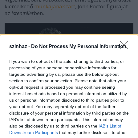
kiemelkedő
munkájának tart
, John Poctor figuráját
az
Istenítélet
ben.
szinhaz -
Do Not Process My Personal Information
If you wish to opt-out of the sale, sharing to third parties, or
processing of your personal or sensitive information for
targeted advertising by us, please use the below opt-out
section to confirm your selection. Please note that after your
opt-out request is processed you may continue seeing
interest-based ads based on personal information utilized by
us or personal information disclosed to third parties prior to
your opt-out. You may separately opt-out of the further
Stohl András az
Istenítélet
ben (fotó: Szalontai Ábel)
disclosure of your personal information by third parties on the
IAB’s list of downstream participants. This information may
A Blikk saját informátorára hivatkozva arról
számol
also be disclosed by us to third parties on the
IAB’s List of
be
, hogy noha Stohl András szeretett a
Downstream Participants
that may further disclose it to other