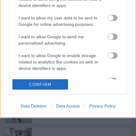
device identifiers in apps.
I want to allow my user data to be sent to
Címkék:
Stohl András
Vígszínház
Google for online advertising purposes.
I want to allow Google to send me
personalized advertising.
Ajánlott bejegyzések:
I want to allow Google to enable storage
related to analytics like cookies on web or
device identifiers in apps.
Indul az e-Trafó online programsorozat
I want to allow Google to enable storage
CONFIRM
related to functionality of the website or app.
I want to allow Google to enable storage
related to personalization.
Data Deletion
Data Access
Privacy Policy
Ősszel érkezik az Infinite Dance Festival
I want to allow Google to enable storage
related to security, including authentication
functionality and fraud prevention, and other