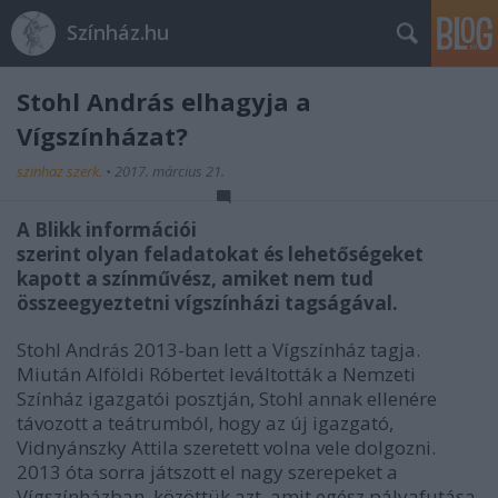
Színház.hu
Stohl András elhagyja a
Vígszínházat?
szinhaz szerk.
•
2017. március 21.
A Blikk információi
szerint olyan feladatokat és lehetőségeket
kapott a színművész, amiket nem tud
összeegyeztetni vígszínházi tagságával.
Stohl András 2013-ban lett a Vígszínház tagja.
Miután Alföldi Róbertet leváltották a Nemzeti
Színház igazgatói posztján, Stohl annak ellenére
távozott a teátrumból, hogy az új igazgató,
Vidnyánszky Attila szeretett volna vele dolgozni.
2013 óta sorra játszott el nagy szerepeket a
Vígszínházban, közöttük azt, amit egész pályafutása