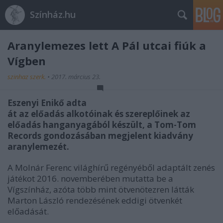
Színház.hu
Aranylemezes lett A Pál utcai fiúk a
Vígben
szinhaz szerk.
•
2017. március 23.
Eszenyi Enikő adta
át az előadás alkotóinak és szereplőinek az
előadás hanganyagából készült, a Tom-Tom
Records gondozásában megjelent kiadvány
aranylemezét.
A Molnár Ferenc világhírű regényéből adaptált zenés
játékot 2016. novemberében mutatta be a
Vígszínház, azóta több mint ötvenötezren látták
Marton László rendezésének eddigi ötvenkét
előadását.