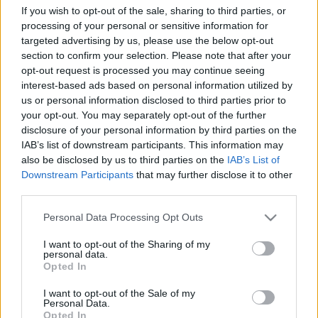
Molnár Ferenc is elégedetten és boldogan nézné végig
If you wish to opt-out of the sale, sharing to third parties, or
Marton László korszakos rendezését, örömmel
processing of your personal or sensitive information for
hallgatná Dés és Geszti nagyszerű dalait.
”
targeted advertising by us, please use the below opt-out
section to confirm your selection. Please note that after your
Az előadás hanganyagából készült kiadványon a
opt-out request is processed you may continue seeing
Vígszínház fiataljai éneklik a Molnár Ferenc legendás
interest-based ads based on personal information utilized by
figuráinak írt dalokat. Bokaként Wunderlich Józseftől
us or personal information disclosed to third parties prior to
hallhatjuk, hogy „éljen a Grund!”, Nemecsekként
your opt-out. You may separately opt-out of the further
Vecsei H. Miklós a nagy füvészkerti fürdése után
disclosure of your personal information by third parties on the
becsületről és bátorságról énekel, Áts Feriként pedig
IAB’s list of downstream participants. This information may
Józan László veszi fel a vörös inget.
also be disclosed by us to third parties on the
IAB’s List of
Downstream Participants
that may further disclose it to other
third parties.
Please note that this website/app uses one or more Google
Personal Data Processing Opt Outs
services and may gather and store information including but
not limited to your visit or usage behaviour. You may click to
I want to opt-out of the Sharing of my
personal data.
grant or deny consent to Google and its third-party tags to
Opted In
use your data for below specified purposes in below Google
consent section.
I want to opt-out of the Sale of my
Personal Data.
Opted In