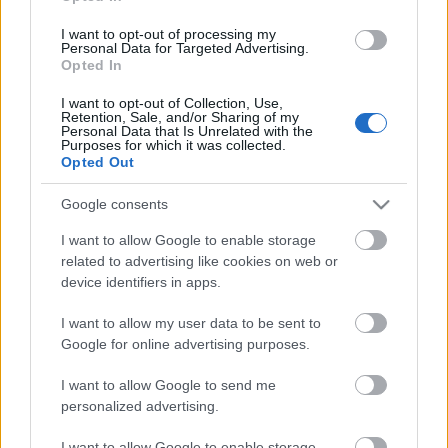
I want to opt-out of processing my
Personal Data for Targeted Advertising.
Opted In
Geszti Péter, Dés László és Grecsó Krisztián
I want to opt-out of Collection, Use,
Retention, Sale, and/or Sharing of my
Personal Data that Is Unrelated with the
Purposes for which it was collected.
Opted Out
Google consents
I want to allow Google to enable storage
related to advertising like cookies on web or
device identifiers in apps.
I want to allow my user data to be sent to
Google for online advertising purposes.
I want to allow Google to send me
personalized advertising.
Geszti Péter, Dés László és Grecsó Krisztián
I want to allow Google to enable storage