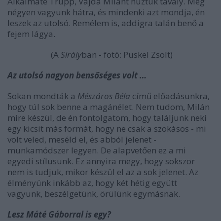
Alkalmáté Trupp, Vajda Milánt húztuk tavaly. Még
négyen vagyunk hátra, és mindenki azt mondja, én
leszek az utolsó. Remélem is, addigra talán benő a
fejem lágya.
(A
Sirály
ban - fotó: Puskel Zsolt)
Az utolsó nagyon bensőséges volt …
Sokan mondták a
Mészáros Béla
című előadásunkra,
hogy túl sok benne a magánélet. Nem tudom, Milán
mire készül, de én fontolgatom, hogy találjunk neki
egy kicsit más formát, hogy ne csak a szokásos - mi
volt veled, meséld el, és abból jelenet -
munkamódszer legyen. De alapvetően ez a mi
egyedi stílusunk. Ez annyira megy, hogy sokszor
nem is tudjuk, mikor készül el az a sok jelenet. Az
élményünk inkább az, hogy két hétig együtt
vagyunk, beszélgetünk, örülünk egymásnak.
Lesz Máté Gáborral is egy?