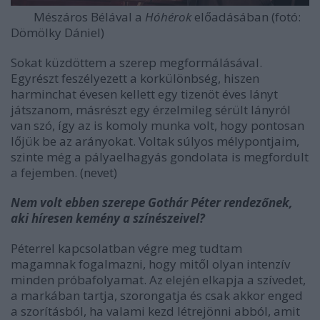
Mészáros Bélával a
Hóhérok
előadásában (fotó:
Dömölky Dániel)
Sokat küzdöttem a szerep megformálásával.
Egyrészt feszélyezett a korkülönbség, hiszen
harminchat évesen kellett egy tizenöt éves lányt
játszanom, másrészt egy érzelmileg sérült lányról
van szó, így az is komoly munka volt, hogy pontosan
lőjük be az arányokat. Voltak súlyos mélypontjaim,
szinte még a pályaelhagyás gondolata is megfordult
a fejemben. (nevet)
Nem volt ebben szerepe Gothár Péter rendezőnek,
aki híresen kemény a színészeivel?
Péterrel kapcsolatban végre meg tudtam
magamnak fogalmazni, hogy mitől olyan intenzív
minden próbafolyamat. Az elején elkapja a szívedet,
a markában tartja, szorongatja és csak akkor enged
a szorításból, ha valami kezd létrejönni abból, amit