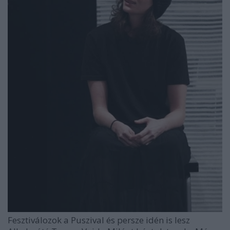
Fesztiválozok a Puszival és persze idén is lesz