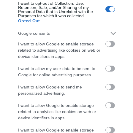
I want to opt-out of Collection, Use,
működnek jól, ha aznap előadásom van, és csak át
Retention, Sale, and/or Sharing of my
kell sétáljak a fellépésre, mert szabad estét nem
Personal Data that Is Unrelated with the
Purposes for which it was collected.
szívesen áldozok. Ez talán érthető…
Opted Out
Hogy jött az éneklés a Puszi nevű zenekarban?
Google consents
Mint rajongó kezdtem el járni a koncertekre, és mivel
I want to allow Google to enable storage
ők szívesen hívtak vendég énekeseket, egyszer
related to advertising like cookies on web or
valahogy rám került a sor. Aztán ez bejött sok
device identifiers in apps.
mindenkinek, így Spenót (Tóth Zoltán Spenót, a Puszi
I want to allow my user data to be sent to
zenekar gitárosa - a szerk.) felkért, és azóta az
Google for online advertising purposes.
éneklés is az életem része.
I want to allow Google to send me
personalized advertising.
I want to allow Google to enable storage
related to analytics like cookies on web or
device identifiers in apps.
I want to allow Google to enable storage