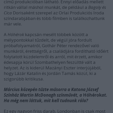
című produkcióban látható. Ennyi előadás mellett
ritkán vállal máshol munkát, de például a
Bagoly és
Cica
Dorisaként szerepel az Orlai Produkciós Iroda
színdarabjában és több filmben is találkozhattunk
már vele.
A
Hóhérok
kapcsán mesélt többek között a
mélypontokkal tűzdelt, de végül jóra fordult
próbafolyamatról, Gothár Péter rendezővel való
munkáról, érettségről, a családjára fordítható időért
folytatott küzdelemről és arról, mit érzett, amikor
édesapja körül Szombathelyen feszültté vált a
helyzet. Az is kiderül Mazányi Eszter interjújából,
hogy Lázár Katalin és Jordán Tamás közül, ki a
szigorúbb kritikusa.
Március közepén tűzte műsorra a Katona József
Színház Martin McDonagh színművét, a
Hóhérok
at.
Ha még nem láttuk, mit kell tudnunk róla?
Ez egy nagyon friss darab, Londonban is csak most