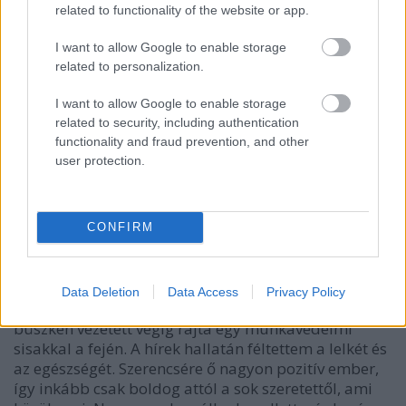
related to functionality of the website or app.
I want to allow Google to enable storage
related to personalization.
I want to allow Google to enable storage
related to security, including authentication
Puszi koncert (fotó: Katona Eszter /
functionality and fraud prevention, and other
Dívány)
user protection.
Mit szóltál ahhoz, amikor korábban kiderült hogy
apád, Jordán Tamás talán nem igazgathatja tovább
a szombathelyi színházat, amit ő talált ki?
CONFIRM
Nagyon féltettem őt. Amerikai filmekben szokott
ilyen lenni, hogy beindul egy gépezet és kicsinálnak.
Data Deletion
Data Access
Privacy Policy
Az a színház a saját gyereke. Emlékszem, milyen
büszkén vezetett végig rajta egy munkavédelmi
sisakkal a fején. A hírek hallatán féltettem a lelkét és
az egészségét. Szerencsére ő nagyon pozitív ember,
így inkább csak boldog attól a sok szeretettől, ami