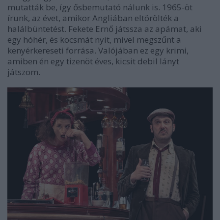
mutatták be, így ősbemutató nálunk is. 1965-öt
írunk, az évet, amikor Angliában eltörölték a
halálbüntetést. Fekete Ernő játssza az apámat, aki
egy hóhér, és kocsmát nyit, mivel megszűnt a
kenyérkereseti forrása. Valójában ez egy krimi,
amiben én egy tizenöt éves, kicsit debil lányt
játszom.