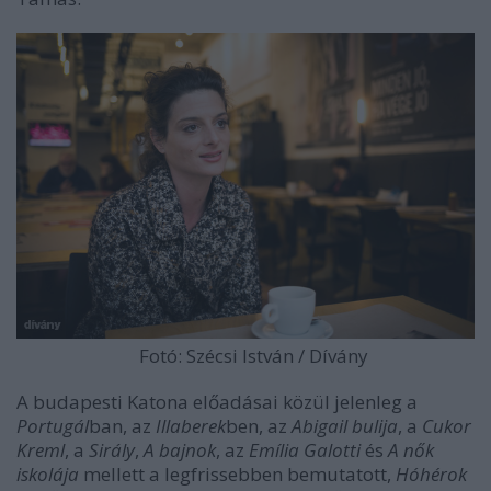
Fotó: Szécsi István / Dívány
A budapesti Katona előadásai közül jelenleg a
Portugál
ban, az
Illaberek
ben, az
Abigail bulija
, a
Cukor
Kreml
, a
Sirály
,
A bajnok
, az
Emília Galotti
és
A nők
iskolája
mellett a legfrissebben bemutatott,
Hóhérok