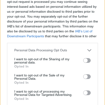
opt-out request is processed you may continue seeing
interest-based ads based on personal information utilized by
us or personal information disclosed to third parties prior to
your opt-out. You may separately opt-out of the further
disclosure of your personal information by third parties on the
IAB’s list of downstream participants. This information may
also be disclosed by us to third parties on the
IAB’s List of
Jordán Adél és Rezes Judit
A bajnok
ban (fotó: Toldy
Downstream Participants
that may further disclose it to other
Miklós)
third parties.
Idén kérted, hogy kevesebb szerepet osszanak rád,
Please note that this website/app uses one or more Google
Personal Data Processing Opt Outs
miért?
services and may gather and store information including but
not limited to your visit or usage behaviour. You may click to
I want to opt-out of the Sharing of my
Kettő újat játszom, ami tényleg nem sok, de nem is
personal data.
grant or deny consent to Google and its third-party tags to
Opted In
kevés. Valójában anyai és fáradtsági szempontok
use your data for below specified purposes in below Google
vezéreltek. Úgy gondoltam, hogy jobban tudok
consent section.
I want to opt-out of the Sale of my
teljesíteni, ha nem vagyok akkora nyomás alatt. Az
Personal Data.
Opted In
igazság az, hogy így sem sokkal kevesebb a munka,
így is havi 20-22 előadásom van. Abban állapodtam
I want to opt-out of processing my
meg a színházzal, hogy oké, hogy az életem
Personal Data for Targeted Advertising.
kétharmadát itt töltöm, de egyharmad hadd legyen
Opted In
az otthoné. A Puszi koncertek is általában akkor