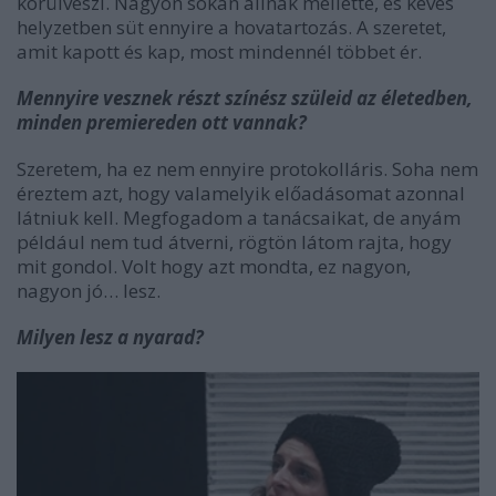
körülveszi. Nagyon sokan állnak mellette, és kevés
helyzetben süt ennyire a hovatartozás. A szeretet,
amit kapott és kap, most mindennél többet ér.
Mennyire vesznek részt színész szüleid az életedben,
minden premiereden ott vannak?
Szeretem, ha ez nem ennyire protokolláris. Soha nem
éreztem azt, hogy valamelyik előadásomat azonnal
látniuk kell. Megfogadom a tanácsaikat, de anyám
például nem tud átverni, rögtön látom rajta, hogy
mit gondol. Volt hogy azt mondta, ez nagyon,
nagyon jó… lesz.
Milyen lesz a nyarad?