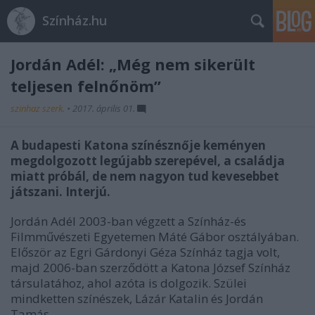
Színház.hu
Jordán Adél: „Még nem sikerült
teljesen felnőnöm”
szinhaz szerk.
•
2017. április 01.
A budapesti Katona színésznője keményen
megdolgozott legújabb szerepével, a családja
miatt próbál, de nem nagyon tud kevesebbet
játszani. Interjú.
Jordán Adél 2003-ban végzett a Színház-és
Filmművészeti Egyetemen Máté Gábor osztályában.
Először az Egri Gárdonyi Géza Színház tagja volt,
majd 2006-ban szerződött a Katona József Színház
társulatához, ahol azóta is dolgozik. Szülei
mindketten színészek, Lázár Katalin és Jordán
Tamás.