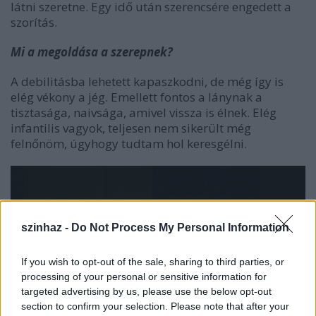
látni szeretne. Egy idő után szerencsére engedett a
szorítás.
Mi a megoldása a szerepnek?
A debilitásba lehetett kapaszkodni, de még így is
elég vékony a jég. Emellett fontos a lánynak a
tisztasága, naivsága, amivel vissza is élnek. Elég
infantilis vagyok, teljesen nem sikerült még
felnőnöm, úgyhogy tudtam hol keresgélni.
szinhaz -
Do Not Process My Personal Information
If you wish to opt-out of the sale, sharing to third parties, or
processing of your personal or sensitive information for
targeted advertising by us, please use the below opt-out
section to confirm your selection. Please note that after your