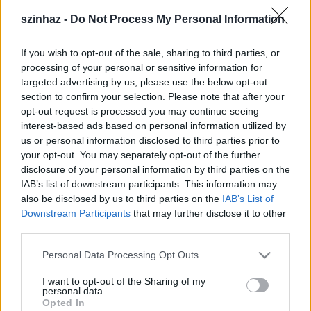
Cserhalmi György felépülése még heteket vesz
szinhaz -
Do Not Process My Personal Information
igénybe.
If you wish to opt-out of the sale, sharing to third parties, or
processing of your personal or sensitive information for
targeted advertising by us, please use the below opt-out
section to confirm your selection. Please note that after your
opt-out request is processed you may continue seeing
interest-based ads based on personal information utilized by
us or personal information disclosed to third parties prior to
your opt-out. You may separately opt-out of the further
disclosure of your personal information by third parties on the
IAB’s list of downstream participants. This information may
also be disclosed by us to third parties on the
IAB’s List of
Downstream Participants
that may further disclose it to other
third parties.
Please note that this website/app uses one or more Google
Cserhalmi György (forrás: Vörösmarty Színház)
Personal Data Processing Opt Outs
services and may gather and store information including but
not limited to your visit or usage behaviour. You may click to
I want to opt-out of the Sharing of my
Az érdeklődők az előadásokra megváltott jegyeket a
personal data.
grant or deny consent to Google and its third-party tags to
vásárlás helyén visszaválthatják.
Opted In
use your data for below specified purposes in below Google