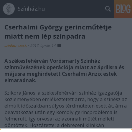
Színház.hu
Cserhalmi György gerincműtétje
miatt nem lép színpadra
szinhaz szerk.
•
2017. április 14.
A székesfehérvári Vörösmarty Színház
színművészének operációja miatt az áprilisra és
májusra meghirdetett Cserhalmi Anzix estek
elmaradnak.
Szikora János, a székesfehérvári színház igazgatója
közleményében emlékeztetett arra, hogy a színész az
elmúlt időszakban súlyos térdműtéten esett át, ám a
beavatkozás után egy komoly gerincprobléma is
felmerült, így orvosai az azonnali műtét mellett
döntöttek. Hozzátette: a debreceni klinikán
elvégezték a műtétet, amely jól sikerült, de