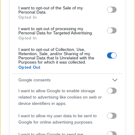
consent section.
Mielőbbi gyógyulást kívánunk!
I want to opt-out of the Sale of my
Personal Data.
Opted In
(Forrás: MTI)
I want to opt-out of processing my
Personal Data for Targeted Advertising.
Opted In
I want to opt-out of Collection, Use,
Címkék:
Cserhalmi György
Vörösmarty Színház
Retention, Sale, and/or Sharing of my
Personal Data that Is Unrelated with the
Purposes for which it was collected.
Opted Out
Google consents
Ajánlott bejegyzések:
I want to allow Google to enable storage
related to advertising like cookies on web or
device identifiers in apps.
Indul az e-Trafó online programsorozat
I want to allow my user data to be sent to
Google for online advertising purposes.
I want to allow Google to send me