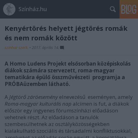
Színház.hu
Kenyértörés helyett jégtörés romák
és nem romák között
szinhaz szerk.
•
2017. április 14.
A Homo Ludens Projekt elsősorban középiskolás
diákok számára szervezett, roma-magyar
tematikára épülő összművészeti programja a
PRÓBAüzemben látható.
A
Jégtörő záróesemény
elnevezésű
eseményen, amely
Roma-magyar kulturális nap
alcímen is fut, a diákok
először egy ingyenes fórumszínházi előadáson
vehetnek részt. Az előadáson a tanulók
szembesülhetnek az osztályközösségekben
kialakulható szociális és társadalmi konfliktusokkal,
amelyeket az előadás során együtt, a korosztályra