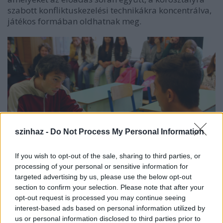
szabott konfliktuskezelési technikákra koncentrálva,
játékos formában oldhatnak meg.
szinhaz -
Do Not Process My Personal Information
If you wish to opt-out of the sale, sharing to third parties, or
processing of your personal or sensitive information for
targeted advertising by us, please use the below opt-out
A
Jégtörés
Mélykúton (forrás: Homo Ludens Projekt)
section to confirm your selection. Please note that after your
opt-out request is processed you may continue seeing
A diákok ezen kívül találkozhatnak Sárközi
interest-based ads based on personal information utilized by
László költővel, majd megtekinthetik Jónás
us or personal information disclosed to third parties prior to