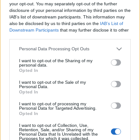
Tamás verseiből komponált színpadi etűdöt
De mivel
your opt-out. You may separately opt-out of the further
saját képmására teremtett
címmel, a Debreceni
disclosure of your personal information by third parties on the
Egyetemi Színház előadásában. A nap
IAB’s list of downstream participants. This information may
folyamán Oláh Norbert festőművész kiállítása is
also be disclosed by us to third parties on the
IAB’s List of
megtekinthető.
Downstream Participants
that may further disclose it to other
third parties.
A Homo Ludens Projekt korábban több, mint egy
Please note that this website/app uses one or more Google
tucatnyi településre látogatott el, hogy hátrányos
Personal Data Processing Opt Outs
services and may gather and store information including but
helyzetű, 13 és 18 év közötti fiataloknak mutassák be
not limited to your visit or usage behaviour. You may click to
I want to opt-out of the Sharing of my
a
Jégtörő
című fórumszínházi előadásukat. A Norvég
personal data.
grant or deny consent to Google and its third-party tags to
Alap segítségével létrejött program célja többek
Opted In
use your data for below specified purposes in below Google
között az előítéletek mérséklése, valamint az
consent section.
I want to opt-out of the Sale of my
emberek és csoportok közötti interkulturális
Personal Data.
párbeszéd elősegítése.
Opted In
I want to opt-out of processing my
Personal Data for Targeted Advertising.
Opted In
I want to opt-out of Collection, Use,
Retention, Sale, and/or Sharing of my
Personal Data that Is Unrelated with the
Purposes for which it was collected.