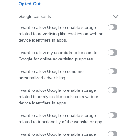
Opted Out
Google consents
I want to allow Google to enable storage
related to advertising like cookies on web or
device identifiers in apps.
I want to allow my user data to be sent to
Az esemény április 22-én, szombaton kerül
Google for online advertising purposes.
megrendezésre Budapesten, a Patyolat
PRÓBAüzemben, amely a Baross utca 85. szám alatt
I want to allow Google to send me
található. A program délután 5 órakor kezdődik.
personalized advertising.
(Forrás: Homo Ludens Projekt)
I want to allow Google to enable storage
related to analytics like cookies on web or
device identifiers in apps.
I want to allow Google to enable storage
related to functionality of the website or app.
Címkék:
színházi nevelés
I want to allow Google to enable storage