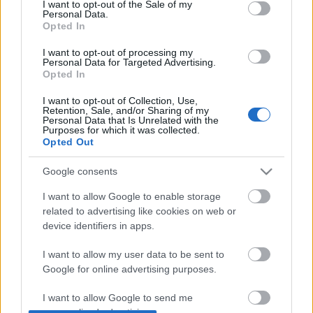
I want to opt-out of the Sale of my
(Forrás: Index)
Personal Data.
Opted In
I want to opt-out of processing my
Personal Data for Targeted Advertising.
Opted In
Címkék:
Gyász
I want to opt-out of Collection, Use,
Retention, Sale, and/or Sharing of my
Personal Data that Is Unrelated with the
Purposes for which it was collected.
Opted Out
Ajánlott bejegyzések:
Google consents
I want to allow Google to enable storage
Rögtön dupla premierrel kezdi az új
related to advertising like cookies on web or
évadot a Radnóti
device identifiers in apps.
I want to allow my user data to be sent to
Google for online advertising purposes.
Sodró Eliza: "Színészként a katarzist nem
tudjuk garantálni"
I want to allow Google to send me
personalized advertising.