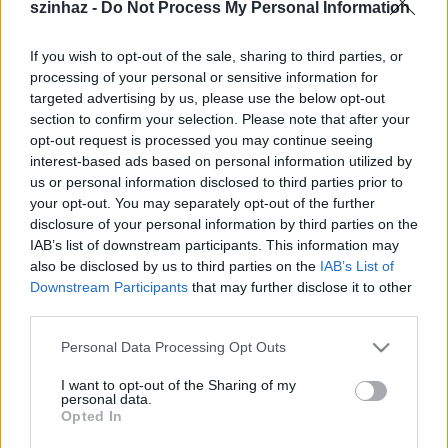
szinhaz -
Do Not Process My Personal Information
If you wish to opt-out of the sale, sharing to third parties, or
processing of your personal or sensitive information for
targeted advertising by us, please use the below opt-out
section to confirm your selection. Please note that after your
opt-out request is processed you may continue seeing
interest-based ads based on personal information utilized by
us or personal information disclosed to third parties prior to
Usztics Mátyás (fotó: Oláh Tibor / MTI)
your opt-out. You may separately opt-out of the further
disclosure of your personal information by third parties on the
Usztics Mátyás Penészleken született 1949. április 9-
IAB’s list of downstream participants. This information may
én. Színész karrierje a Nemzeti Színházban indult,
also be disclosed by us to third parties on the
IAB’s List of
később játszott a szolnoki Szigligeti Színházban és a
Downstream Participants
that may further disclose it to other
25. Színházban is. 1977-ben a Mafilm művésze lett.
third parties.
Több magyar filmben és sorozatban is játszott, így a
Please note that this website/app uses one or more Google
Kisváros
ban, az
Angyalbőrben
, a
Vasárnapi szülő
k és
Personal Data Processing Opt Outs
services and may gather and store information including but
a
Cha-cha-cha
című filmekben. Emellett
not limited to your visit or usage behaviour. You may click to
I want to opt-out of the Sharing of my
szinkronszínészként is gyakran találkozhattunk a
personal data.
grant or deny consent to Google and its third-party tags to
hangjával.
Opted In
use your data for below specified purposes in below Google
consent section.