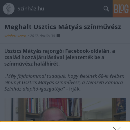
Színház.hu
Meghalt Usztics Mátyás színművész
szinhaz szerk.
•
2017. április 30.
Usztics Mátyás rajongói Facebook-oldalán, a
család hozzájárulásával jelentették be a
színművész halálhírét.
„
Mély fájdalommal tudatjuk, hogy életének 68-ik évében
elhunyt Usztics Mátyás színművész, a Nemzeti Kamara
Színház alapító-igazgatója
" - írják.