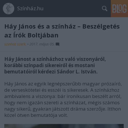
Színház.hu
Háy János és a színház – Beszélgetés
az Írók Boltjában
szinhaz szerk.
•
2017. május 05.
Háy Jánost a színházhoz való viszonyáról,
korábbi színpadi sikereiről és mostani
bemutatóiról kérdezi Sándor L. István.
Háy János az egyik legnépszerűbb magyar prózaíró,
de verseskötetei és esszéi is sikeresek. A színházhoz
ambivalens a viszonya: bár ironikusan beszélt arról,
hogy nem igazán szereti a színházat, mégis számos
nagy sikerű, gyakran játszott dráma szerzője. Itthon
közel ötven bemutatója volt.