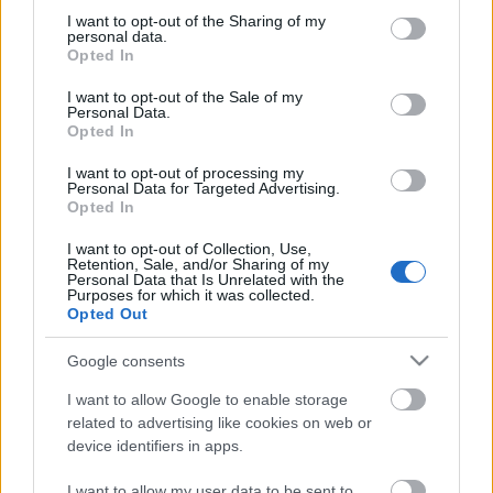
nemrég volt a 100. előadása. Ebben az évadban két
not limited to your visit or usage behaviour. You may click to
I want to opt-out of the Sharing of my
új bemutatója is volt:
A halottember
t a Szkénében
personal data.
grant or deny consent to Google and its third-party tags to
játsszák, az
Utánképzés (ittas vezetőknek)
című
Opted In
use your data for below specified purposes in below Google
darabját Szegeden.
consent section.
I want to opt-out of the Sale of my
Personal Data.
A Selinunte Kiadó által szervezett beszélgetés, amely
Opted In
az
Olvasópróba – Beszélgetések kortárs magyar
színdarabokról
sorozat keretén belül kerül
I want to opt-out of processing my
Personal Data for Targeted Advertising.
megrendezésre, május 9-én, kedden lesz
Opted In
Budapesten, az Írók Boltjában délután 5 órától.
I want to opt-out of Collection, Use,
Retention, Sale, and/or Sharing of my
(Forrás: Ellenfény)
Personal Data that Is Unrelated with the
Purposes for which it was collected.
Opted Out
Google consents
Címkék:
Háy János
I want to allow Google to enable storage
related to advertising like cookies on web or
device identifiers in apps.
I want to allow my user data to be sent to