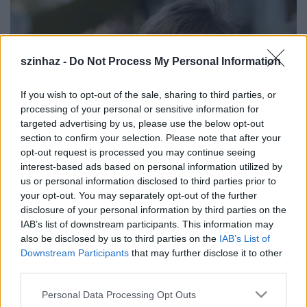
szinhaz -
Do Not Process My Personal Information
If you wish to opt-out of the sale, sharing to third parties, or
processing of your personal or sensitive information for
targeted advertising by us, please use the below opt-out
section to confirm your selection. Please note that after your
opt-out request is processed you may continue seeing
interest-based ads based on personal information utilized by
us or personal information disclosed to third parties prior to
Háy János (forrás: litera.hu)
your opt-out. You may separately opt-out of the further
disclosure of your personal information by third parties on the
Első darabja,
A Gézagyerek
(és annak debreceni
IAB’s list of downstream participants. This information may
ősbemutatója) számtalan díjat kapott. De azonos
also be disclosed by us to third parties on the
IAB’s List of
című drámakötetének többi darabját (
A Herner Ferike
Downstream Participants
that may further disclose it to other
faterja
,
A Pityu bácsi fia
,
A Senák
) is sikeres
third parties.
előadásokon játszották itthon és külföldön. Az
Please note that this website/app uses one or more Google
Personal Data Processing Opt Outs
eredetileg a Bárka Színházban készült
Nehéz
nek
services and may gather and store information including but