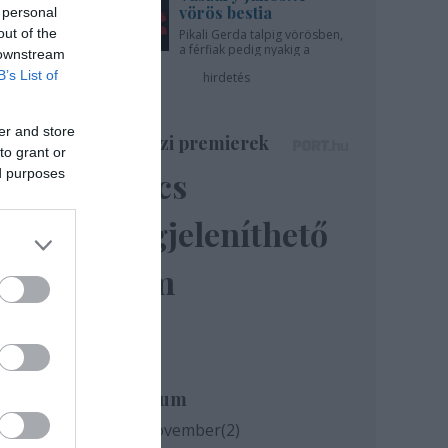
vörös bestia
 personal
out of the
Pikali Gerda talpig vörösben,
a férfiak pedig nyakig a
 downstream
pácban - az Újszínházban!
B’s List of
hirdetés
er and store
Színházi premierek
to grant or
Nincs
ed purposes
megjeleníthető
elem
Archívum
2020 november
(
2
)