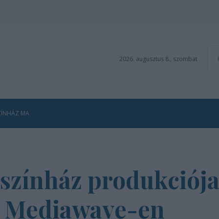
2026. augusztus 8., szombat
ZÍNHÁZ MA
színház produkciója
a Mediawave-en