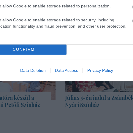
o allow Google to enable storage related to personalization.
o allow Google to enable storage related to security, including
cation functionality and fraud prevention, and other user protection.
CONFIRM
Data Deletion
Data Access
Privacy Policy
atóra készül a
Július 5-én indul a Zsámbék
i Petőfi Színház
Nyári Színház