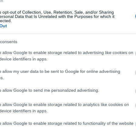
In
zül csak a nő (Lázár Katalin) tartja a kapcsolatot fiuk
o opt-out of Collection, Use, Retention, Sale, and/or Sharing
a nő nem ébred többé fel, és a férfi (Lukáts Andor)
ersonal Data that Is Unrelated with the Purposes for which it
lected.
vits egy erősen stilizált vízió-jelenetben mutat meg
Out
n nyitni kezd fia és annak családja felé, amiben
 menye színesbőrű.
consents
o allow Google to enable storage related to advertising like cookies on
 közönségdíjai közül a legjobb filmnek járót is megk
evice identifiers in apps.
l.
o allow my user data to be sent to Google for online advertising
yüttlét
az Európa a Fesztiválokért, a Fesztiválok
s.
ének minősítése alapján a tavalyi év után 2017-ben 
to allow Google to send me personalized advertising.
jára.
o allow Google to enable storage related to analytics like cookies on
evice identifiers in apps.
o allow Google to enable storage related to functionality of the website