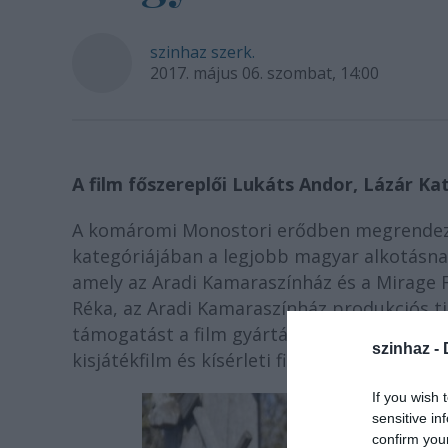
szinhaz szerk.
2017. május 06. szombat, 14:00
A film főszereplői Lukáts Andor, Lázár K
A komáromi Monostori erődben megrendezet
kategóriájában a legjobb magyar alkotásn
amely az Aradi Kamaraszínház és a Mirage 
Réka, az Aradi Kamaraszínház produkciós t
támogatást a film gyártására a magyarorsz
szinhaz -
kisjátékfilm és kísérleti film Huszárik Zoltá
If you wish 
sensitive in
confirm you