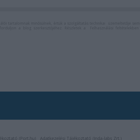
lói tartalomnak minősülnek, értük a
szolgáltatás technikai
üzemeltetője sem
n forduljon a blog szerkesztőjéhez. Részletek a
Felhasználási feltételekben
ékoztató (Port.hu)
Adatkezelési Tájékoztató (Inda-labs Zrt.)