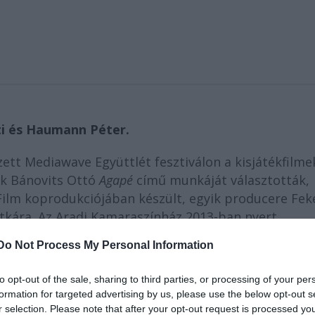
ati és Haumann Péter.
t Mediawave Együttlét fesztiválon a kisjátékfilme
ak Bánovits Ottó
Agapé
című munkáját választották,
Film koprodukciójában készült, egyik producere Fek
itkára. Az Aradi Kamaraszínház 2013-ban nyert
ági Nemzeti Média- és Hírközlési Hatóság Médiatan
Do Not Process My Personal Information
n pályázatán.
to opt-out of the sale, sharing to third parties, or processing of your per
formation for targeted advertising by us, please use the below opt-out s
r selection. Please note that after your opt-out request is processed y