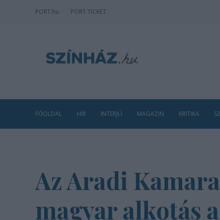
PORT
.hu
PORT TICKET
FŐOLDAL
HÍR
INTERJÚ
MAGAZIN
KRITIKA
S
Az Aradi Kamara
magyar alkotás 