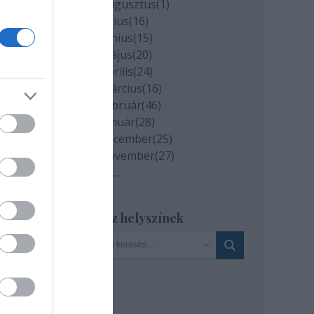
2020 augusztus
(
1
)
kal
2020 július
(
16
)
2020 június
(
15
)
2020 május
(
20
)
,
2020 április
(
24
)
2020 március
(
16
)
2020 február
(
46
)
2020 január
(
28
)
apta
2019 december
(
25
)
2019 november
(
27
)
Tovább
...
is
Szinház helyszínek