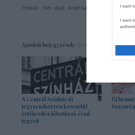
I want t
Címkék:
film
díjak
Aradi Kamaraszínház
I want t
authenti
Ajánlott bejegyzések:
A Centrál Színház új
Új bemut
jegyrendszeren keresztül
Veszprém
értékesíti a következő évad
jegyeit