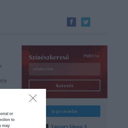
Színészkereső
k
ete
Keresés
ácsa
Jegyvásárlás
sonal or
ection to
ou may
Vaszary János: A