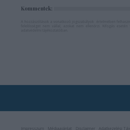
Kommentek:
A hozzászólások a
vonatkozó jogszabályok
értelmében felhaszná
felelősséget nem vállal, azokat nem ellenőrzi. Kifogás eseté
adatvédelmi tájékoztatóban
.
Impresszum
Médiaajánlat
Disclaimer
Adatkezelési Táj