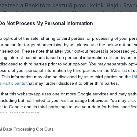
ejezetten a Bánkitóra készülő produkciók. Hajdu Szab
rt
Ernelláék farkaséknál
című filmet, annak színdarab
ap
ot is bemutatja. Hajdu Szabolcs ez utóbbival
Do Not Process My Personal Information
tója előtt úgy
vélte
, hogy az előadás a Bánkitóra fo
 a Tünet Együttes, a Táp Színház, a Dollár Papa
to opt-out of the sale, sharing to third parties, or processing of your per
o Akt színházi előadásai is láthatóak lesznek, Papp
formation for targeted advertising by us, please use the below opt-out s
r selection. Please note that after your opt-out request is processed y
ppal készül.
eing interest-based ads based on personal information utilized by us or
disclosed to third parties prior to your opt-out. You may separately opt-
almi témája a korrupció lesz. A 140 program közt 
losure of your personal information by third parties on the IAB’s list of
 magukat.
. This information may also be disclosed by us to third parties on the
IA
Participants
that may further disclose it to other third parties.
 that this website/app uses one or more Google services and may gath
including but not limited to your visit or usage behaviour. You may click 
 to Google and its third-party tags to use your data for below specifi
ogle consent section.
l Data Processing Opt Outs