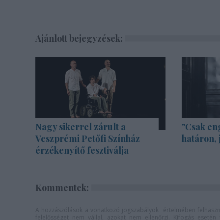
Ajánlott bejegyzések:
Nagy sikerrel zárult a
"Csak en
Veszprémi Petőfi Színház
határon, 
érzékenyítő fesztiválja
Kommentek:
A hozzászólások a
vonatkozó jogszabályok
értelmében felhaszná
felelősséget nem vállal, azokat nem ellenőrzi. Kifogás eseté