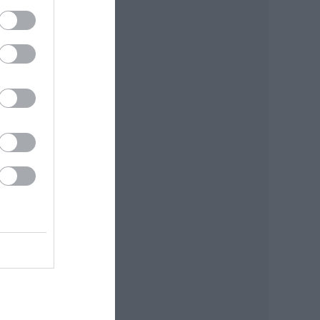
dai
ál
ál