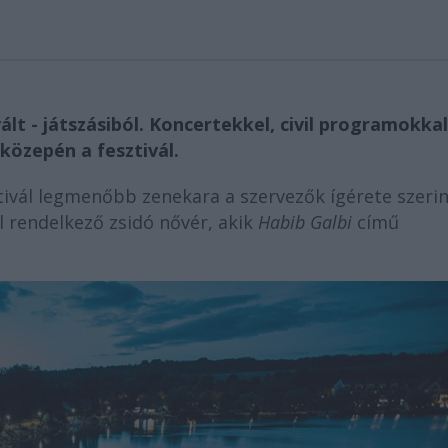
ált - játszásiból. Koncertekkel, civil programokkal
közepén a fesztivál.
sztivál legmenőbb zenekara a szervezők ígérete szerin
l rendelkező zsidó nővér, akik
Habib Galbi
című