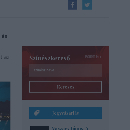
 és
t az
Színészkereső
Keresés
Jegyvásárlás
Vaszary János: A