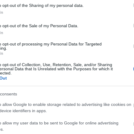
o opt-out of the Sharing of my personal data.
In
o opt-out of the Sale of my Personal Data.
In
to opt-out of processing my Personal Data for Targeted
ing.
In
o opt-out of Collection, Use, Retention, Sale, and/or Sharing
ersonal Data that Is Unrelated with the Purposes for which it
lected.
Out
consents
o allow Google to enable storage related to advertising like cookies on
evice identifiers in apps.
o allow my user data to be sent to Google for online advertising
s.
toktól függetlenül. Minden megjelenésünk egyértelműen f