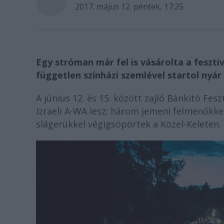
2017. május 12. péntek, 17:25
Egy stróman már fel is vásárolta a fesztiv
független színházi szemlével startol nyár 
A június 12. és 15. között zajló Bánkitó Fe
izraeli A-WA lesz; három jemeni felmenőkke
slágerükkel végigsöpörtek a Közel-Keleten.