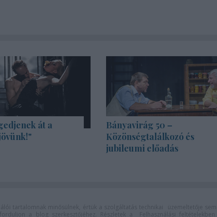
gedjenek át a
Bányavirág 50 –
jövünk!"
Közönségtalálkozó és
jubileumi előadás
lói tartalomnak minősülnek, értük a
szolgáltatás technikai
üzemeltetője sem
n forduljon a blog szerkesztőjéhez. Részletek a
Felhasználási feltételekben