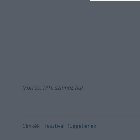
(Forrás: MTI, szinhaz.hu)
Címkék:
fesztivál
függetlenek