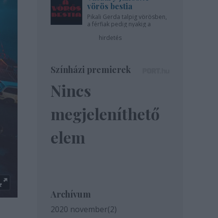
vörös bestia
Pikali Gerda talpig vörösben,
a férfiak pedig nyakig a
pácban - az Újszínházban!
hirdetés
Színházi premierek
Nincs
megjeleníthető
elem
Archívum
2020 november
(
2
)