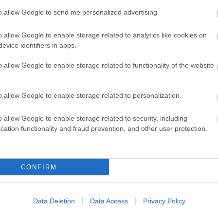
latt van egy kiskapu. Nem oké, hogy helikopterek és bu
to allow Google to send me personalized advertising.
 hogy mindenki jól jár, mert senki nem jár jól. Civilek,
gják ezt elmondani, megjeleníteni és legfőképpen kiadni
o allow Google to enable storage related to analytics like cookies on
evice identifiers in apps.
o allow Google to enable storage related to functionality of the website
 egy képzeletbeli játékkal mutatják meg annak a
ondolkodó, egyenlőségpárti, befogadó szemléletű
ő stróman kedvet kap hozzá és felvásárolja. A fesztiv
o allow Google to enable storage related to personalization.
 bizonyos Z. Kaufer Rolandról, aki a Bánkitó Fesztiv
igi szellemét „megújító”, helyenként a Nemzeti
o allow Google to enable storage related to security, including
cation functionality and fraud prevention, and other user protection.
it fejtegeti.
CONFIRM
Data Deletion
Data Access
Privacy Policy