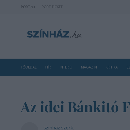
PORT
.hu
PORT TICKET
FŐOLDAL
HÍR
INTERJÚ
MAGAZIN
KRITIKA
S
Az idei Bánkitó F
szinhaz szerk.