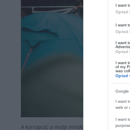
I want t
Opted 
I want t
Opted 
I want 
Advertis
Opted 
I want t
of my P
was col
Opted 
Google 
I want t
web or d
I want t
purpose
A korrupció, a mutyi mindenki szerint gáz, pár