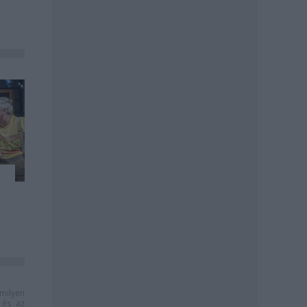
milyen
és az