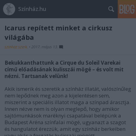
Színház.hu
Icarus repített minket a cirkusz
világába
szinhaz szerk.
•
2017. május 13.
Bekukkanthattunk a Cirque du Soleil Varekai
című előadásának kulisszái mögé – és volt mit
nézni. Tartsanak velünk!
Akik ismerik és szeretik a színház illatát, valószínűleg
nem lepődnek meg azon a kijelentésen sem,
miszerint a speciális illatot maga a színpad árasztja.
Innen nézve nem is olyan meglepő, hogy amikor
sajtómunkások maréknyi csapatával belépünk a
Budapest Aréna színfalai mögé, ugyanazt a szagot
és hangulatot érezzük, amit egy színház berkeiben
vagy akár a forgatás kulisszái mögött.