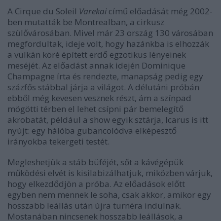
A Cirque du Soleil
Varekai
című előadását még 2002-
ben mutatták be Montrealban, a cirkusz
szülővárosában. Mivel már 23 ország 130 városában
megfordultak, ideje volt, hogy hazánkba is elhozzák
a vulkán köré épített erdő egzotikus lényeinek
meséjét. Az előadást annak idején Dominique
Champagne írta és rendezte, manapság pedig egy
százfős stábbal járja a világot.
A délutáni próbán
ebből még kevesen vesznek részt, ám a színpad
mögötti térben el lehet csípni pár bemelegítő
akrobatát, például a show egyik sztárja, Icarus is itt
nyújt: egy hálóba gubancolódva elképesztő
irányokba tekergeti testét.
Megleshetjük a stáb büféjét, sőt a kávégépük
működési elvét is kisilabizálhatjuk, miközben várjuk,
hogy elkezdődjön a próba. Az előadások előtt
egyben nem mennek le soha, csak akkor, amikor egy
hosszabb leállás után újra turnéra indulnak.
Mostanában nincsenek hosszabb leállások, a