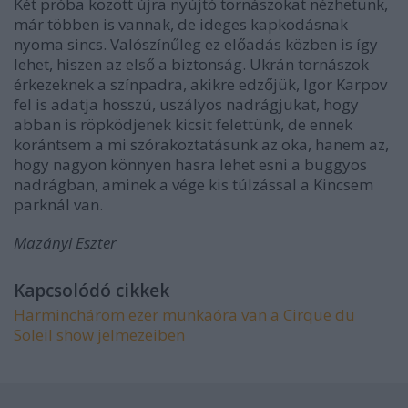
Két próba között újra nyújtó tornászokat nézhetünk,
már többen is vannak, de ideges kapkodásnak
nyoma sincs. Valószínűleg ez előadás közben is így
lehet, hiszen az első a biztonság. Ukrán tornászok
érkezeknek a színpadra, akikre edzőjük, Igor Karpov
fel is adatja hosszú, uszályos nadrágjukat, hogy
abban is röpködjenek kicsit felettünk, de ennek
korántsem a mi szórakoztatásunk az oka, hanem az,
hogy nagyon könnyen hasra lehet esni a buggyos
nadrágban, aminek a vége kis túlzással a Kincsem
parknál van.
Mazányi Eszter
Kapcsolódó cikkek
Harminchárom ezer munkaóra van a Cirque du
Soleil show jelmezeiben