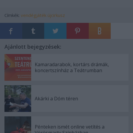
Címkék:
vendégjáték
újcirkusz
Ajánlott bejegyzések:
Kamaradarabok, kortárs drámák,
koncertszínház a Teátrumban
Akárki a Dóm téren
Pénteken ismét online vetítés a
Vörösmarty Színházban