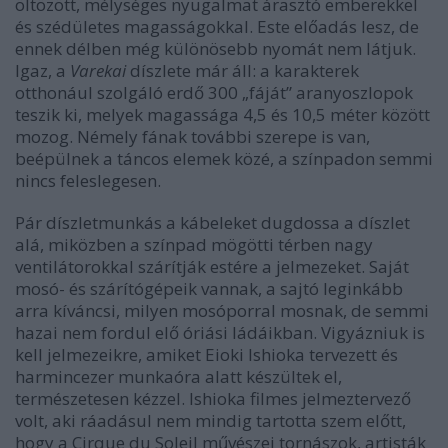
öltözött, mélységes nyugalmat árasztó emberekkel
és szédületes magasságokkal. Este előadás lesz, de
ennek délben még különösebb nyomát nem látjuk.
Igaz, a
Varekai
díszlete már áll: a karakterek
otthonául szolgáló erdő 300 „fáját” aranyoszlopok
teszik ki, melyek magassága 4,5 és 10,5 méter között
mozog. Némely fának további szerepe is van,
beépülnek a táncos elemek közé, a színpadon semmi
nincs feleslegesen.
Pár díszletmunkás a kábeleket dugdossa a díszlet
alá, miközben a színpad mögötti térben nagy
ventilátorokkal szárítják estére a jelmezeket. Saját
mosó- és szárítógépeik vannak, a sajtó leginkább
arra kíváncsi, milyen mosóporral mosnak, de semmi
hazai nem fordul elő óriási ládáikban. Vigyázniuk is
kell jelmezeikre, amiket Eioki Ishioka tervezett és
harmincezer munkaóra alatt készültek el,
természetesen kézzel. Ishioka filmes jelmeztervező
volt, aki ráadásul nem mindig tartotta szem előtt,
hogy a Cirque du Soleil művészei tornászok, artisták