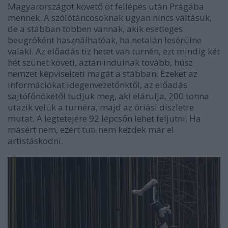
Magyarországot követő öt fellépés után Prágába
mennek. A szólótáncosoknak ugyan nincs váltásuk,
de a stábban többen vannak, akik esetleges
beugróként használhatóak, ha netalán lesérülne
valaki. Az előadás tíz hetet van turnén, ezt mindig két
hét szünet követi, aztán indulnak tovább, húsz
nemzet képviselteti magát a stábban. Ezeket az
információkat idegenvezetőnktől, az előadás
sajtófőnökétől tudjuk meg, aki elárulja, 200 tonna
utazik velük a turnéra, majd az óriási díszletre
mutat. A legtetejére 92 lépcsőn lehet feljutni. Ha
másért nem, ezért tuti nem kezdek már el
artistáskodni.