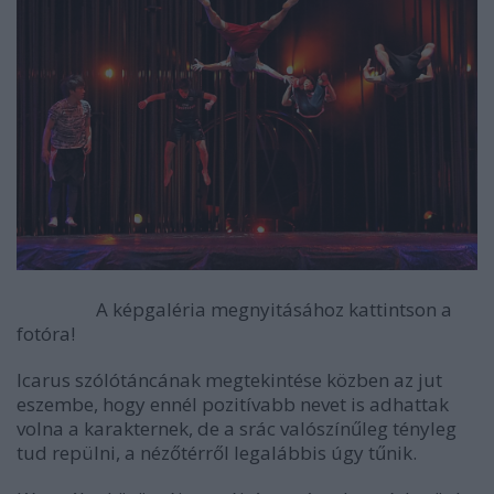
A képgaléria megnyitásához kattintson a
fotóra!
Icarus szólótáncának megtekintése közben az jut
eszembe, hogy ennél pozitívabb nevet is adhattak
volna a karakternek, de a srác valószínűleg tényleg
tud repülni, a nézőtérről legalábbis úgy tűnik.