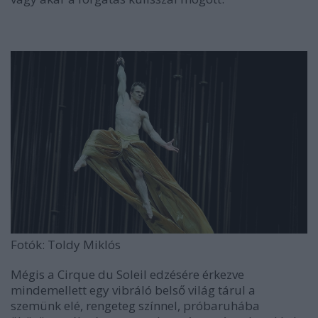
Fotók: Toldy Miklós
Mégis a Cirque du Soleil edzésére érkezve
mindemellett egy vibráló belső világ tárul a
szemünk elé, rengeteg színnel, próbaruhába