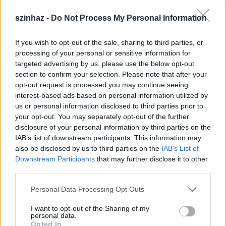
szinhaz -
Do Not Process My Personal Information
If you wish to opt-out of the sale, sharing to third parties, or
processing of your personal or sensitive information for
targeted advertising by us, please use the below opt-out
section to confirm your selection. Please note that after your
opt-out request is processed you may continue seeing
interest-based ads based on personal information utilized by
us or personal information disclosed to third parties prior to
your opt-out. You may separately opt-out of the further
disclosure of your personal information by third parties on the
IAB’s list of downstream participants. This information may
also be disclosed by us to third parties on the
IAB’s List of
Tóth Zoltán (forrás: Pinceszínház)
Downstream Participants
that may further disclose it to other
third parties.
Az este teljes bevételét a szervátültetett gyerekek
táborának javára ajánlják fel.
Please note that this website/app uses one or more Google
Personal Data Processing Opt Outs
services and may gather and store information including but
Jegyek a Transzplantációs Alapítvány a Megújított
not limited to your visit or usage behaviour. You may click to
I want to opt-out of the Sharing of my
Életekért e-mail címén:
transalap@acenet.hu
vagy
personal data.
grant or deny consent to Google and its third-party tags to
Opted In