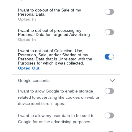
telefonon: 06 30 242 8558 igényelhetőek, illetve
use your data for below specified purposes in below Google
közvetlenül az előadás előtt a színházban
consent section.
I want to opt-out of the Sale of my
válthatóak.
Personal Data.
Opted In
(Forrás: Pinceszínház)
I want to opt-out of processing my
Personal Data for Targeted Advertising.
Opted In
I want to opt-out of Collection, Use,
Retention, Sale, and/or Sharing of my
Címkék:
jótékonyság
Pinceszínház
Personal Data that Is Unrelated with the
Purposes for which it was collected.
Opted Out
Google consents
Ajánlott bejegyzések:
I want to allow Google to enable storage
related to advertising like cookies on web or
device identifiers in apps.
Bartók dallamok jazz-zenekarral és
tánccal
I want to allow my user data to be sent to
Google for online advertising purposes.