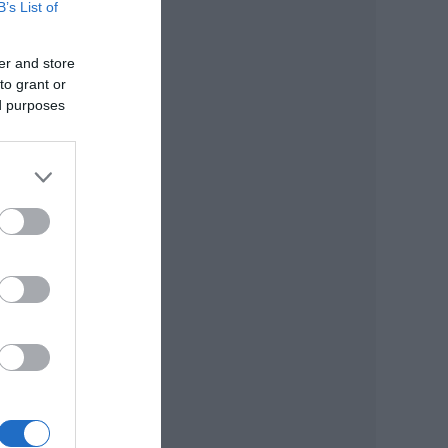
B’s List of
er and store
to grant or
ed purposes