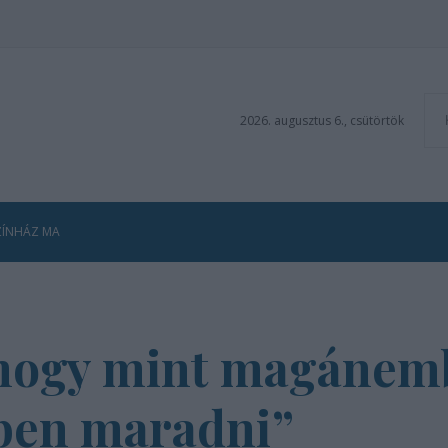
2026. augusztus 6., csütörtök
ZÍNHÁZ MA
, hogy mint magáne
ben maradni”