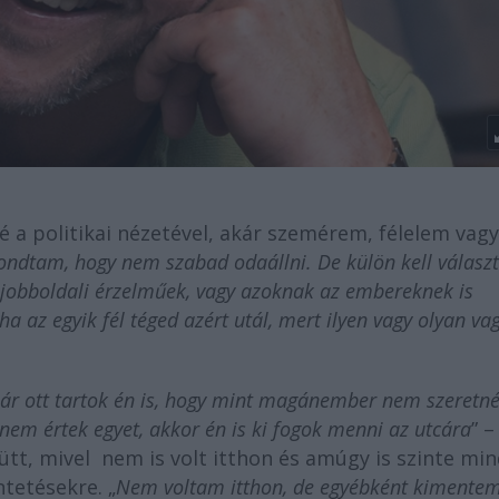
é a politikai nézetével, akár szemérem, félelem vagy
ondtam, hogy nem szabad odaállni. De külön kell választ
 jobboldali érzelműek, vagy azoknak az embereknek is
ha az egyik fél téged azért utál, mert ilyen vagy olyan va
r ott tartok én is, hogy mint magánember nem szeretn
em értek egyet, akkor én is ki fogok menni az utcára
” –
ütt, mivel nem is volt itthon és amúgy is szinte mi
tetésekre. „
Nem voltam itthon, de egyébként kimente