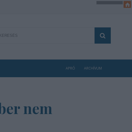
APRÓ
ARCHÍVUM
mber nem