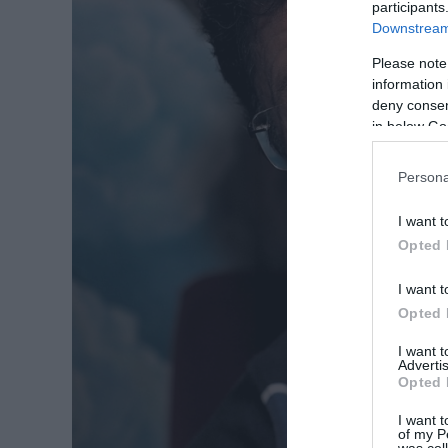
participants
Downstream 
Please note
information 
deny consent
in below Go
Persona
I want t
Opted 
I want t
Opted 
I want 
Advertis
Opted 
I want t
of my P
was col