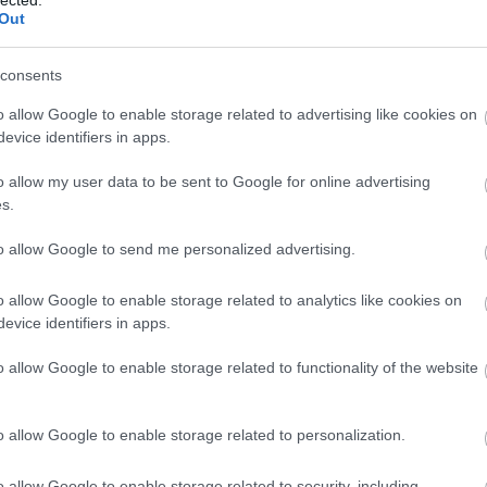
Out
consents
lása miatt volt szüksége, hanem inkább a „
személyes
o allow Google to enable storage related to advertising like cookies on
at alatt, hogy szerettem volna idézőjelben sztár lenni
” 
evice identifiers in apps.
o allow my user data to be sent to Google for online advertising
 irigykedett Nagy Ervinre a
Kincsem
főszerepe miatt
s.
ra miatt nem kapta meg a szerepet. „
Ilyen még nem 
to allow Google to send me personalized advertising.
olyan helyzetekkel, amik még nem voltak. Általában egy 
iút is, de most már tudomásul kell vennem, hogy a fene eg
o allow Google to enable storage related to analytics like cookies on
 már a fiatal főhős apja vagyok, vagy a csajának az apj
evice identifiers in apps.
o allow Google to enable storage related to functionality of the website
l marha nagy költségvetésű film, baromi jó forgatókönyv
, vadászat, nőzés. Aztán egyszer csak az arcodhoz dörgöl
o allow Google to enable storage related to personalization.
 öreg, hiszen én ilyen vagyok. Szóval nagy pofon volt per
ni ezzel
” – fogalmaz Stohl András.
o allow Google to enable storage related to security, including