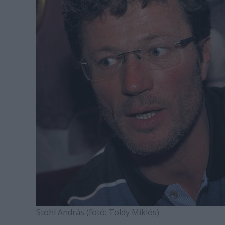
Stohl András (fotó: Toldy Miklós)