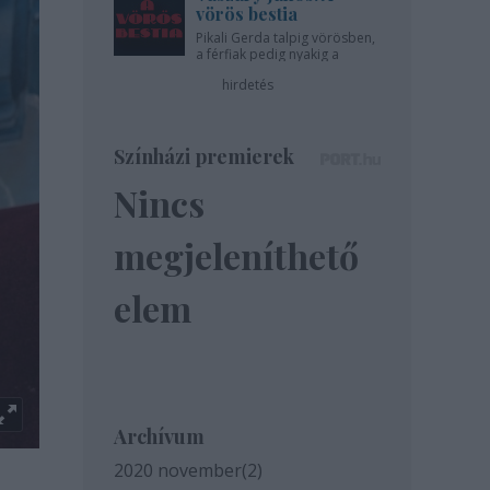
vörös bestia
Pikali Gerda talpig vörösben,
a férfiak pedig nyakig a
pácban - az Újszínházban!
hirdetés
Színházi premierek
Nincs
megjeleníthető
elem
Archívum
2020 november
(
2
)