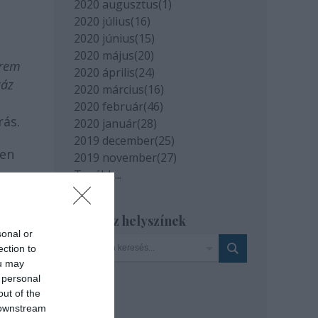
2020 augusztus
(
1
)
2020 július
(
16
)
2020 június
(
15
)
2020 május
(
20
)
erem
2020 április
(
24
)
záz
2020 március
(
16
)
2020 február
(
46
)
rás.
2020 január
(
28
)
2019 december
(
25
)
zen
2019 november
(
27
)
Tovább
...
om
gyok
Szinház helyszínek
sonal or
ection to
ou may
 personal
out of the
 downstream