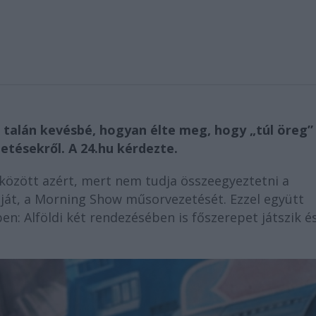
 talán kevésbé, hogyan élte meg, hogy „túl öreg”
etésekről. A 24.hu kérdezte.
 között azért, mert nem tudja összeegyeztetni a
áját, a Morning Show műsorvezetését. Ezzel együtt
n: Alföldi két rendezésében is főszerepet játszik é