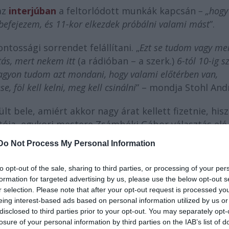
az
interjúban
a feltorlódott munkák kapcsán
– „hogy
t befejezem, és 11-kor elkezdek próbálni valami mást
”.
ossági sorrendet felállítani. „
E
zt se tudom vagy m
tás, mert nekem itt
(a rádióban – a szerk.)
6-tól 10-ig s
agyon tudom azt mondani, hogy valami előtérben van,
, föl kell kelni, meg kell csinálni
” – mondja Stohl And
t bele, amiért akkor nagy árat kellett fizetnie, his
tója, egykori mestere Zsámbéki Gábor választás elé
Való Világgal – akkor, amikor én csináltam – semmi baj
Do Not Process My Personal Information
 el is fordult, elferdült meglehetősen, másfelől öreg va
to opt-out of the sale, sharing to third parties, or processing of your per
formation for targeted advertising by us, please use the below opt-out s
r selection. Please note that after your opt-out request is processed y
eing interest-based ads based on personal information utilized by us or
disclosed to third parties prior to your opt-out. You may separately opt-
losure of your personal information by third parties on the IAB’s list of