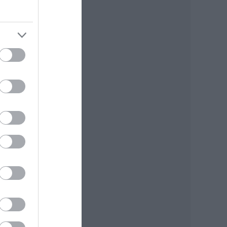
–
.
volt,
30-40
ye
a
” –
vel,
ik,
sze.