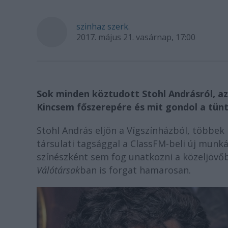
szinhaz szerk.
2017. május 21. vasárnap, 17:00
Sok minden köztudott Stohl Andrásról, az
Kincsem főszerepére és mit gondol a tünt
Stohl András eljön a Vígszínházból, többek
társulati tagsággal a ClassFM-beli új munk
színészként sem fog unatkozni a közeljövőbe
Válótársak
ban is forgat hamarosan.