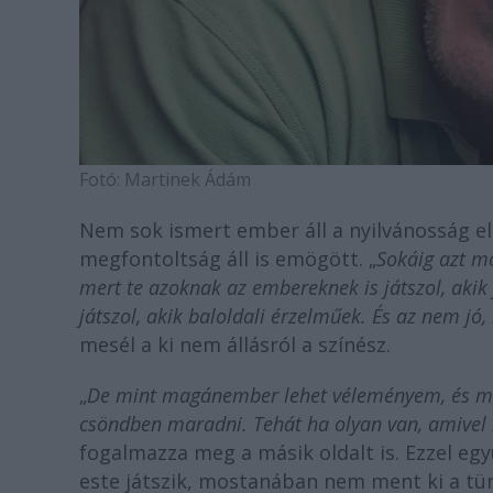
Fotó: Martinek Ádám
Nem sok ismert ember áll a nyilvánosság el
megfontoltság áll is emögött. „
Sokáig azt m
mert te azoknak az embereknek is játszol, akik
játszol, akik baloldali érzelműek. És az nem jó, 
mesél a ki nem állásról a színész.
„
De mint magánember lehet véleményem, és má
csöndben maradni. Tehát ha olyan van, amivel n
fogalmazza meg a másik oldalt is. Ezzel egy
este játszik, mostanában nem ment ki a tün