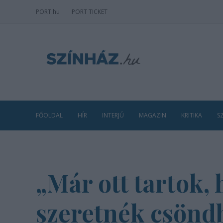
PORT
.hu
PORT TICKET
FŐOLDAL
HÍR
INTERJÚ
MAGAZIN
KRITIKA
S
„Már ott tartok
szeretnék csönd