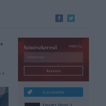
 a
Színészkereső
Keresés
s a
Jegyvásárlás
Vaszary János: A