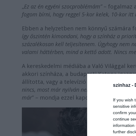
„
Ez az én egyéni szocproblémám”
– fogalmaz 
fogom bírni, hogy reggel 5-kor kelek, 10-kor it
Ebben a helyzetben nem könnyű számára font
így őszintén kimondani, hogy a színház a priori
százalékosan kell teljesítenem. Úgyhogy nem n
valami háttérben, mind a kettő adott. Nincs mese
A kereskedelmi médiába a Való Világgal kerül
akkori színháza, a budapesti Katona igazga
állította, vagy a televízió vagy a Katona. „
A 
szinhaz -
nincs, most már nyilván nem csinálnám. Egyfelől
már
” – mondja ezzel kapcsolatban.
If you wish 
sensitive in
confirm you
continue se
information 
further disc