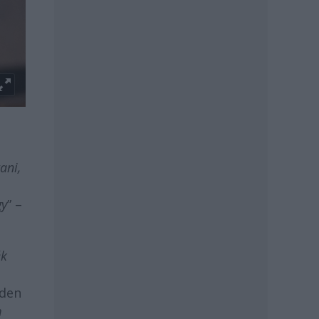
ani,
gy
” –
ék
nden
m