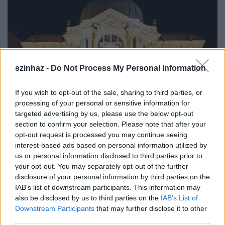
szinhaz -
Do Not Process My Personal Information
If you wish to opt-out of the sale, sharing to third parties, or
processing of your personal or sensitive information for
targeted advertising by us, please use the below opt-out
section to confirm your selection. Please note that after your
Vígszínház
opt-out request is processed you may continue seeing
interest-based ads based on personal information utilized by
A közgyűlésen Michal Docekal, az UTE elnöke, aki
us or personal information disclosed to third parties prior to
többször is rendezett már a Vígszínházban,
your opt-out. You may separately opt-out of the further
köszöntötte a jelenlévő tagszínházak vezetőit. Az
disclosure of your personal information by third parties on the
eseménynek otthont adó és a színházak képviselőit
IAB’s list of downstream participants. This information may
vendégül látó Piccolo Teatro idén ünnepli 70.
also be disclosed by us to third parties on the
IAB’s List of
születésnapját, a rendezvényen megemlékeztek a
Downstream Participants
that may further disclose it to other
húsz éve elhunyt Giorgio Strehlerről, a milánói
third parties.