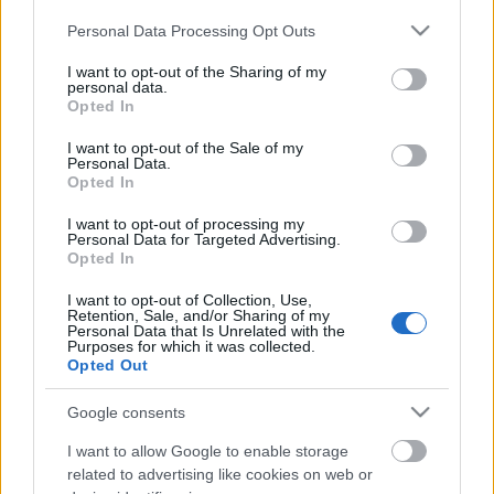
Piccolo Teatro és az UTE alapítójáról. Az olasz
Please note that this website/app uses one or more Google
rendező az Európai Színházi Uniót 1990-ben
Personal Data Processing Opt Outs
services and may gather and store information including but
alapította Jack Lang francia kultuszminiszterrel.
not limited to your visit or usage behaviour. You may click to
I want to opt-out of the Sharing of my
personal data.
grant or deny consent to Google and its third-party tags to
A közgyűlés köszöntötte az UTE két új tagszínházát,
Opted In
use your data for below specified purposes in below Google
a Schauspiel Kölnt és a moszkvai Sztanyiszlavszkij
consent section.
Elektrotyeatrt. A tagok képviselői bemutatták jövő
I want to opt-out of the Sale of my
Personal Data.
évi tervezett nemzetközi projektjeiket is, elsőként
Opted In
Eszenyi Enikő számolt be a
Canary called Cassandra
,
vagyis
A kanári, akit Kasszandrának hívtak
című
I want to opt-out of processing my
Personal Data for Targeted Advertising.
projektről. „A projekt a multimédia-eszközök
Opted In
széleskörű lehetőségeinek felhasználásával az UTE
színházainak bevonásával, szoros
I want to opt-out of Collection, Use,
Retention, Sale, and/or Sharing of my
együttműködésével az élő színház
Personal Data that Is Unrelated with the
pillanatnyiságának megismételhetetlen varázsát
Purposes for which it was collected.
egyesíti” - áll a Vígszínház közleményében.
Opted Out
(Forrás: MTI, szinhaz.hu)
Google consents
I want to allow Google to enable storage
related to advertising like cookies on web or