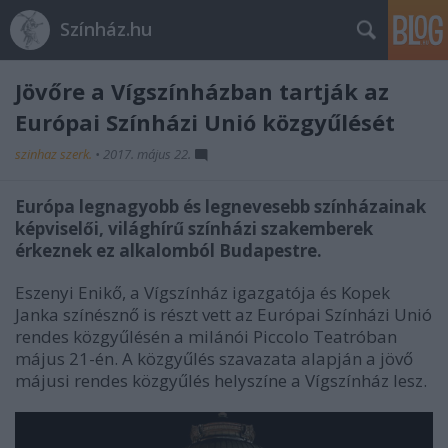
Színház.hu
Jövőre a Vígszínházban tartják az
Európai Színházi Unió közgyűlését
szinhaz szerk.
•
2017. május 22.
Európa legnagyobb és legnevesebb színházainak
képviselői, világhírű színházi szakemberek
érkeznek ez alkalomból Budapestre.
Eszenyi Enikő, a Vígszínház igazgatója és Kopek
Janka színésznő is részt vett az Európai Színházi Unió
rendes közgyűlésén a milánói Piccolo Teatróban
május 21-én. A közgyűlés szavazata alapján a jövő
májusi rendes közgyűlés helyszíne a Vígszínház lesz.