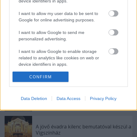
device identifiers in apps.
Címkék:
Vígszínház
I want to allow my user data to be sent to
Google for online advertising purposes.
I want to allow Google to send me
personalized advertising.
Ajánlott bejegyzések:
I want to allow Google to enable storage
related to analytics like cookies on web or
Nagy sikerrel zárult a Veszprémi Petőfi
device identifiers in apps.
Színház érzékenyítő fesztiválja
I want to allow Google to enable storage
CONFIRM
related to functionality of the website or app.
I want to allow Google to enable storage
Épül a Dóm téri szabadtéri színpad
Data Deletion
Data Access
Privacy Policy
related to personalization.
I want to allow Google to enable storage
related to security, including authentication
A jövő évadra kilenc bemutatóval készül a
functionality and fraud prevention, and other
Vígszínház
user protection.