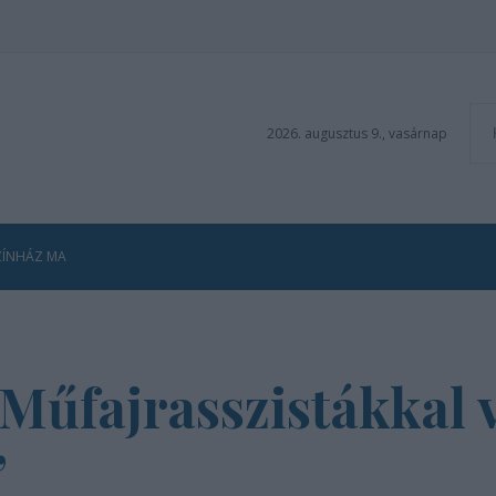
2026. augusztus 9., vasárnap
ZÍNHÁZ MA
Műfajrasszistákkal v
”