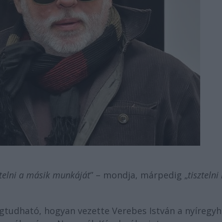
sztelni a másik munkáját
” – mondja, márpedig „
tisztelni 
egtudható, hogyan vezette Verebes István a nyíregyh