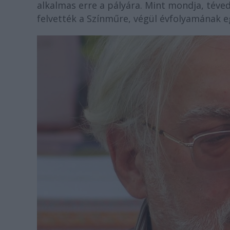
alkalmas erre a pályára. Mint mondja, tév
felvették a Színműre, végül évfolyamának e