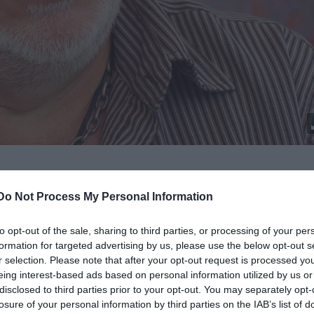
 Kíváncsi voltam rá, és megnéztem sok mindenben
” – idéz
Do Not Process My Personal Information
ációs férfialkat volt, amilyenből nagyon kevés volt a
t, hogy szerződtesse a Radnóti Színpadra. Nagyon jóka
to opt-out of the sale, sharing to third parties, or processing of your per
jó barátok lettünk. Négy éve ő keresett meg engem, hogy
formation for targeted advertising by us, please use the below opt-out s
én, örültem neki
” – így került Verebes István a József
r selection. Please note that after your opt-out request is processed y
eing interest-based ads based on personal information utilized by us or
disclosed to third parties prior to your opt-out. You may separately opt-
losure of your personal information by third parties on the IAB’s list of
tését. „
Balliberális barátaink azóta is húzzák a szájuka