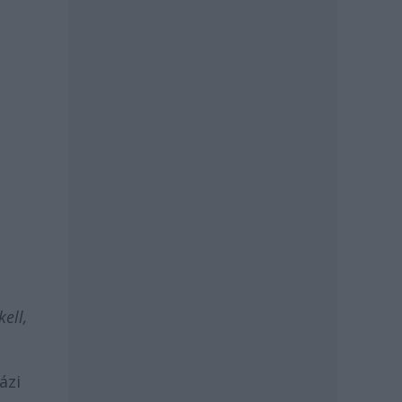
kell,
ázi