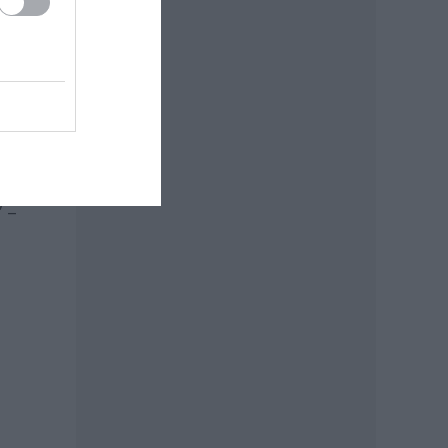
s a
áz
ütt,
” –