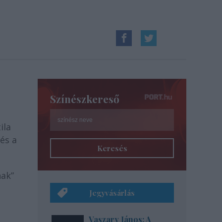
Színészkereső
ila
és a
Keresés
nak”
Jegyvásárlás
Vaszary János: A