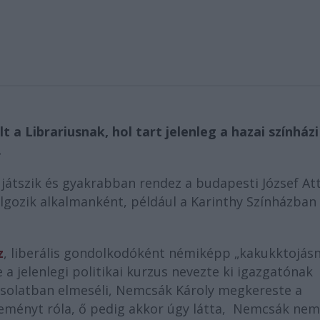
 a Librariusnak, hol tart jelenleg a hazai színházi
.
játszik és gyakrabban rendez a budapesti József Att
lgozik alkalmanként, például a Karinthy Színházban 
z
, liberális gondolkodóként némiképp „kakukktojás
a jelenlegi politikai kurzus nevezte ki igazgatónak
csolatban elmeséli, Nemcsák Károly megkereste a
véleményt róla, ő pedig akkor úgy látta, Nemcsák nem