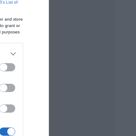
B’s List of
 –
F és
er and store
to grant or
ed purposes