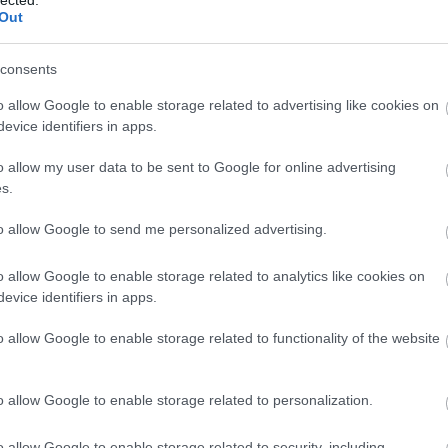
Out
consents
ek
, akik
o allow Google to enable storage related to advertising like cookies on
ván. Úgy
evice identifiers in apps.
nak
o allow my user data to be sent to Google for online advertising
 azonban
s.
drogi
tereket,
to allow Google to send me personalized advertising.
itást
” –
o allow Google to enable storage related to analytics like cookies on
ól haltak meg a Várkonyi Zoltánok, a Marton Endrék, a
evice identifiers in apps.
r az általam tisztelt, de nem pártolt Koltai Tamás le me
ajor Tamásnak volt iskolája
”.
o allow Google to enable storage related to functionality of the website
 Tamásnak volt, akkor legalább annyira volt Várkon
o allow Google to enable storage related to personalization.
nen datálja, hogy „
műfajrasszistákkal lett tele a szak
 szemlélete lépett. „
Mire ez a szakma összebékül annyi
o allow Google to enable storage related to security, including