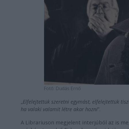
Fotó: Dudás Ernő
„
Elfelejtettük szeretni egymást, elfelejtettük ti
ha valaki valamit létre akar hozni
”.
A Librariuson megjelent interjúból az is m