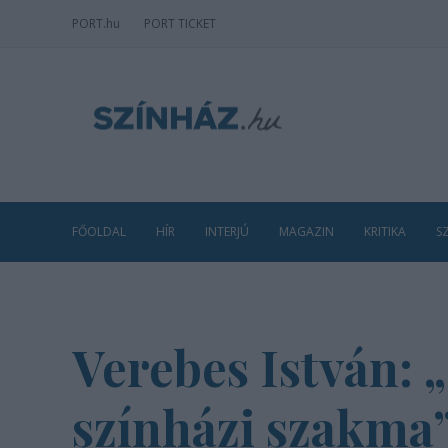
PORT
.hu
PORT TICKET
FŐOLDAL
HÍR
INTERJÚ
MAGAZIN
KRITIKA
S
Verebes István: „
színházi szakma