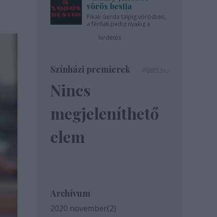
vörös bestia
Pikali Gerda talpig vörösben,
a férfiak pedig nyakig a
pácban - az Újszínházban!
hirdetés
Színházi premierek
Nincs
megjeleníthető
elem
Archívum
2020 november
(
2
)