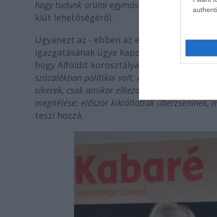
hogy tudunk örülni egymás eredményeinek, az n
authenti
kiút lehetőségéről.
Ugyanezt az - ebben az esetben politikai -
igazgatásának ügye kapcsán Alföldi Róbert 
hogy Alföldit korosztálya egyik legnagyobb 
százalékban politikai volt. A Nemzeti Színházb
sikerek, csak amikor elkezdett opponálni
” – fo
megítélése: először kikiáltották űberzseninek, m
teszi hozzá.