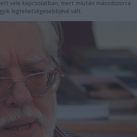
edett vele kapcsolatban, mert miután másodszorra
gyik legtehetségesebbjévé vált.