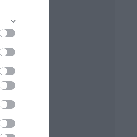
rte
yi
ma,
ra,