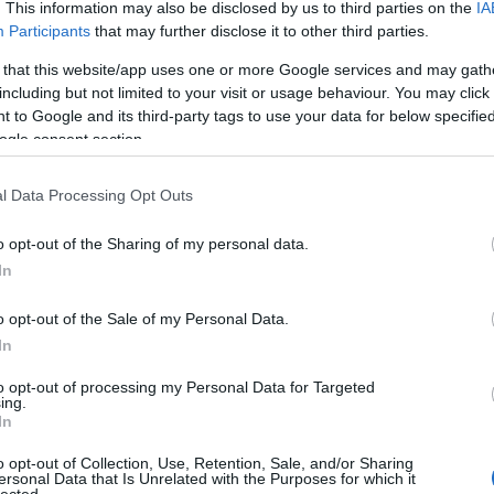
. This information may also be disclosed by us to third parties on the
IA
emcsák ugye politikai kinevezett
” – meséli, hozzátéve
Participants
that may further disclose it to other third parties.
tika nevezett ki igazgatónak, Nyíregyházán például az MD
 that this website/app uses one or more Google services and may gath
F-esnek vagy fideszesnek kellett lennem
”.
including but not limited to your visit or usage behaviour. You may click 
 to Google and its third-party tags to use your data for below specifi
 „
nem
ogle consent section.
 ezen a
ezdődött.
l Data Processing Opt Outs
t
velünk,
o opt-out of the Sharing of my personal data.
In
o opt-out of the Sale of my Personal Data.
In
t „
jó
to opt-out of processing my Personal Data for Targeted
ing.
dő, mire
In
átéve,
o opt-out of Collection, Use, Retention, Sale, and/or Sharing
preferált
ersonal Data that Is Unrelated with the Purposes for which it
lected.