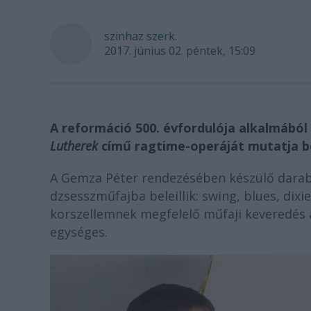
szinhaz szerk.
2017. június 02. péntek, 15:09
A reformáció 500. évfordulója alkalmából
Lutherek
című ragtime-operáját mutatja b
A Gemza Péter rendezésében készülő darab 
dzsesszműfajba beleillik: swing, blues, dixi
korszellemnek megfelelő műfaji keveredés 
egységes.