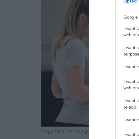
Opted 
Google 
I want t
web or d
I want t
purpose
I want 
I want t
web or d
I want t
or app.
I want t
Nagy Kíra, Biri Gergely és Mudrák Mariann
I want t