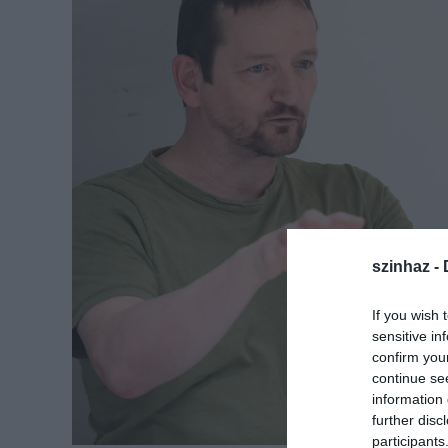
szinhaz -
If you wish 
sensitive in
confirm you
continue se
information 
further disc
participants