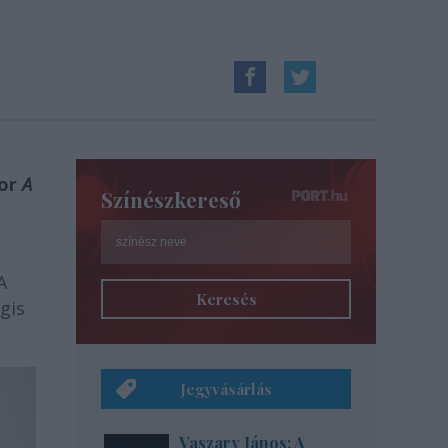
bor
A
Színészkereső
A
Keresés
gis
Jegyvásárlás
Vaszary János: A