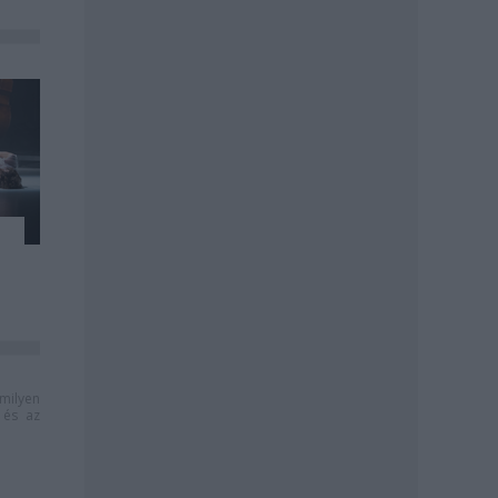
milyen
és az