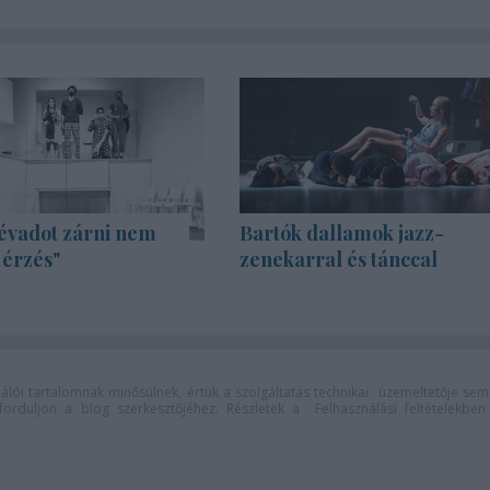
évadot zárni nem
Bartók dallamok jazz-
 érzés"
zenekarral és tánccal
lói tartalomnak minősülnek, értük a
szolgáltatás technikai
üzemeltetője sem
n forduljon a blog szerkesztőjéhez. Részletek a
Felhasználási feltételekben