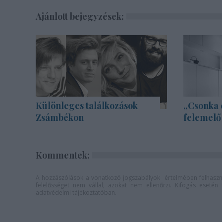
Ajánlott bejegyzések:
Különleges találkozások
„Csonka 
Zsámbékon
felemelő
Kommentek:
A hozzászólások a
vonatkozó jogszabályok
értelmében felhaszná
felelősséget nem vállal, azokat nem ellenőrzi. Kifogás eseté
adatvédelmi tájékoztatóban
.