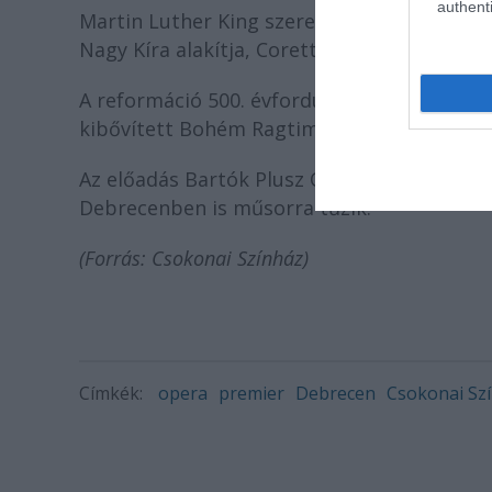
authenti
Martin Luther King szerepében Biri Gergelyt
Nagy Kíra alakítja, Corette barátnőjét Mud
A reformáció 500. évfordulója alkalmából s
kibővített Bohém Ragtime Jazz Band játssza
Az előadás Bartók Plusz Operafesztiválon 
Debrecenben is műsorra tűzik.
(Forrás: Csokonai Színház)
Címkék:
opera
premier
Debrecen
Csokonai Sz