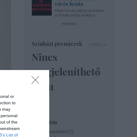
vörös bestia
Pikali Gerda talpig vörösben,
a férfiak pedig nyakig a
pácban - az Újszínházban!
hirdetés
Színházi premierek
Nincs
megjeleníthető
elem
sonal or
ection to
ou may
 personal
Archívum
out of the
 downstream
2020 november
(
2
)
B’s List of