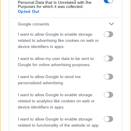
Pécsi Nemzeti Színház
Personal Data that Is Unrelated with the
Purposes for which it was collected.
1. Györfi Anna – 176 előadás
Opted Out
2. Józsa Richárd - 146 előadás
Google consents
Györfi Anna elnyerte Pécsen a Színészgép Díjat,
I want to allow Google to enable storage
amivel azt a társulati tagot díjazzák, aki a legtöbb
related to advertising like cookies on web or
előadást játszotta az évadban. A színésznő
device identifiers in apps.
elmondta, hogy a havi akár 25-30 előadást nem
lehet összeegyeztetni más színházak műsorával,
I want to allow my user data to be sent to
ezért máshol nem játszik. Ám van egy zenekara, a
Google for online advertising purposes.
Fugato Orchestra, akikkel gyakran koncerteznek az
országban, illetve egy Disney-sorozat (
Elena, Avalor
I want to allow Google to send me
hercegnője
) szinkron főszerepét kapta meg tavaly.
personalized advertising.
I want to allow Google to enable storage
related to analytics like cookies on web or
device identifiers in apps.
I want to allow Google to enable storage
related to functionality of the website or app.