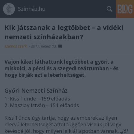
Színház.hu
Kik játszanak a legtöbbet – a vidéki
nemzeti színházakban?
szinhaz szerk.
•
2017. június 03.
Vajon kiket láthattunk legtöbbet a győri, a
miskolci, a pécsi és a szegedi teátrumban - és
hogy bírják ezt a leterheltséget.
Győri Nemzeti Színház
1. Kiss Tünde – 159 előadás
2. Maszlay István – 151 előadás
Kiss Tünde úgy tartja, hogy az emberek az ilyen
mérvű leterheltséget attól függően viselik jól vagy
kevésbé jól, hogy milyen lelkiállapotban vannak. „
Jól