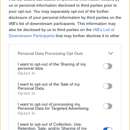
(fotó: Gálos Mihály Samu)
us or personal information disclosed to third parties prior to
your opt-out. You may separately opt-out of the further
Mint mondja, van, hogy az évad vége felé „
már
disclosure of your personal information by third parties on the
fogyóban a lendület és már-már automatizmussá fásul
IAB’s list of downstream participants. This information may
néhány szerep
”, de „
ilyenkor tart az ember némi
also be disclosed by us to third parties on the
IAB’s List of
önvizsgálatot, és megpróbál estéről estére újult erővel
Downstream Participants
that may further disclose it to other
belevágn
i”. Ő maga arra szokott gondolni ilyenkor,
third parties.
hogy „
nekem hiába a huszadik, harmincadik, ötvenedik
Please note that this website/app uses one or more Google
Personal Data Processing Opt Outs
alkalom, az aznap esti közönségnek minden bizonnyal
services and may gather and store information including but
az első, és a mindenkori nézőt, legyen az
not limited to your visit or usage behaviour. You may click to
I want to opt-out of the Sharing of my
premierközönség, vagy az utolsó előadás nézője,
personal data.
grant or deny consent to Google and its third-party tags to
egyformán megilleti ugyanaz az izgalom lelkesedés és
Opted In
use your data for below specified purposes in below Google
hőfok
”.
consent section.
I want to opt-out of the Sale of my
Personal Data.
„
Azt pedig mindenki tudja, hogy a színész lehet
Opted In
bármilyen fáradt, vagy beteg, vagy kedvetlen, amikor
I want to opt-out of processing my
felmegy a függöny, valahonnét mindig előkerül egy kis
Personal Data for Targeted Advertising.
tartalék energia. Ha tudnánk, ez honnan van,
Opted In
meglelnénk az örök élet titkát
” – meséli Fandl Ferenc.
I want to opt-out of Collection, Use,
Retention, Sale, and/or Sharing of my