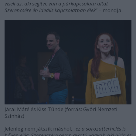
viseli az, aki segítve van a párkapcsolata által.
Szerencsére én ideális kapcsolatban élek
” – mondja.
Járai Máté és Kiss Tünde (forrás: Győri Nemzeti
Színház)
Jelenleg nem játszik máshol, „
ez a sorozatterhelés is
bőven elég. Szerencsére olyan alkatú vagyok, aki bírja és