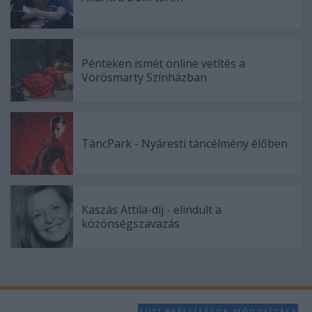
Pénteken ismét online vetítés a
Vörösmarty Színházban
TáncPark - Nyáresti táncélmény élőben
Kaszás Attila-díj - elindult a
közönségszavazás
SÜTI BEÁLLÍTÁSOK MÓDOSÍTÁSA