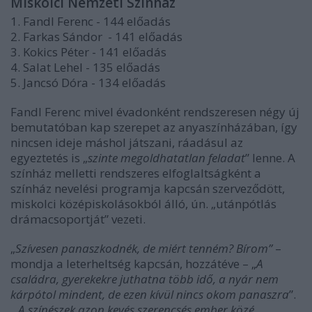
Miskolci Nemzeti Színház
1. Fandl Ferenc - 144 előadás
2. Farkas Sándor - 141 előadás
3. Kokics Péter - 141 előadás
4. Salat Lehel - 135 előadás
5. Jancsó Dóra - 134 előadás
Fandl Ferenc mivel évadonként rendszeresen négy új
bemutatóban kap szerepet az anyaszínházában, így
nincsen ideje máshol játszani, ráadásul az
egyeztetés is „
szinte megoldhatatlan feladat
” lenne. A
színház melletti rendszeres elfoglaltságként a
színház nevelési programja kapcsán szerveződött,
miskolci középiskolásokból álló, ún. „utánpótlás
drámacsoportját” vezeti.
„
Szívesen panaszkodnék, de miért tenném? Bírom”
–
mondja a leterheltség kapcsán, hozzátéve – „
A
családra, gyerekekre juthatna több idő, a nyár nem
kárpótol mindent, de ezen kívül nincs okom panaszra
”.
„
A színészek azon kevés szerencsés ember közé