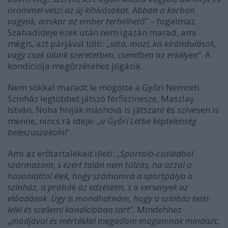
örömmel veszi az új kihívásokat. Abban a korban
vagyok, amikor az ember terhelhető
” – fogalmaz.
Szabadideje ezek után nem igazán marad, ami
mégis, azt párjával tölti: „
séta, mozi, kis kirándulások,
vagy csak ülünk szeretetben, csendben az erkélyen
”. A
kondíciója megőrzéséhez jógázik.
Nem sokkal maradt le mögötte a Győri Nemzeti
Színház legtöbbet játszó férfiszínésze, Maszlay
István. Noha hívják máshová is játszani és szívesen is
menne, nincs rá ideje: „
a Győri Létbe képtelenség
beleszuszakolni
”.
Ami az erőtartalékait illeti: „
Sportoló-családból
származom, s ezért talán nem túlzás, ha azzal a
hasonlattal élek, hogy számomra a sportpálya a
színház, a próbák az edzéseim, s a versenyek az
előadások
.
Úgy is mondhatnám, hogy a színház testi-
lelki és szellemi kondícióban tart
”. Mindehhez
„
módjával és mértékkel megadom magamnak mindazt,