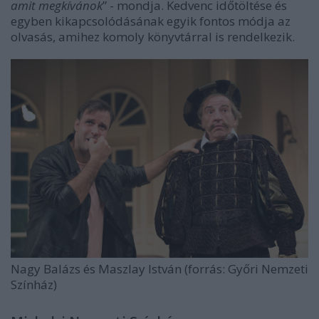
amit megkívánok
” - mondja. Kedvenc időtöltése és
egyben kikapcsolódásának egyik fontos módja az
olvasás, amihez komoly könyvtárral is rendelkezik.
Nagy Balázs és Maszlay István (forrás: Győri Nemzeti
Színház)