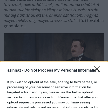
tartoznak, akik abból élnek, amit imádnak csinálni. A
munka tulajdonképpen kikapcsolódás is, ezért aztán
mindig hamisnak érzem, amikor azt hallom, hogy ez
milyen nehéz, meg milyen stresszes, stb
” – fűzi tovább a
gondolatot.
szinhaz -
Do Not Process My Personal Information
If you wish to opt-out of the sale, sharing to third parties, or
processing of your personal or sensitive information for
targeted advertising by us, please use the below opt-out
section to confirm your selection. Please note that after your
opt-out request is processed you may continue seeing
Fandl Ferenc a
Kivilágos kivirradtig
előadásában
interest-based ads based on personal information utilized by