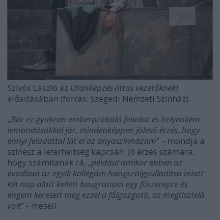
Szívós László az
Utánképzés (ittas vezetőknek)
előadásában (forrás: Szegedi Nemzeti Színház)
„
Bár ez gyakran emberpróbáló feladat és helyenként
lemondásokkal jár, mindenképpen jóleső érzés, hogy
ennyi feladattal lát el az anyaszínházam
” – mondja a
színész a leterheltség kapcsán. Jó érzés számára,
hogy számítanak rá, „
például amikor ebben az
évadban az egyik kollégám hangszálgyulladása miatt
két nap alatt kellett beugranom egy főszerepre és
engem keresett meg ezzel a főigazgató, az megtisztelő
volt
” - meséli.