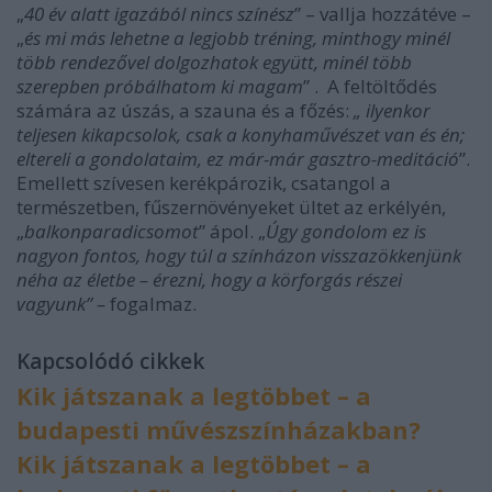
„
40 év alatt igazából nincs színész
” – vallja hozzátéve –
„
és mi más lehetne a legjobb tréning, minthogy minél
több rendezővel dolgozhatok együtt, minél több
szerepben próbálhatom ki magam
” . A feltöltődés
számára az úszás, a szauna és a főzés:
„ ilyenkor
teljesen kikapcsolok, csak a konyhaművészet van és én;
eltereli a gondolataim, ez már-már gasztro-meditáció
”.
Emellett szívesen kerékpározik, csatangol a
természetben, fűszernövényeket ültet az erkélyén,
„
balkonparadicsomot
” ápol. „
Úgy gondolom ez is
nagyon fontos, hogy túl a színházon visszazökkenjünk
néha az életbe – érezni, hogy a körforgás részei
vagyunk” –
fogalmaz.
Kapcsolódó cikkek
Kik játszanak a legtöbbet – a
budapesti művészszínházakban?
Kik játszanak a legtöbbet – a