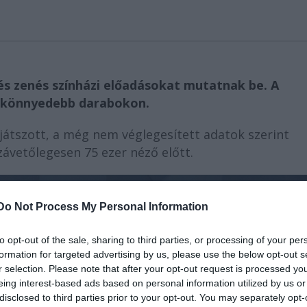
s zenés színházi előadásokat mutatnak be. A
a könnyedebb darabokon.
 játszott, a még nem véglegesített adatok szerint
závetőlegesen 75 ezer néző előtt.
Do Not Process My Personal Information
to opt-out of the sale, sharing to third parties, or processing of your per
formation for targeted advertising by us, please use the below opt-out s
r selection. Please note that after your opt-out request is processed y
eing interest-based ads based on personal information utilized by us or
disclosed to third parties prior to your opt-out. You may separately opt-