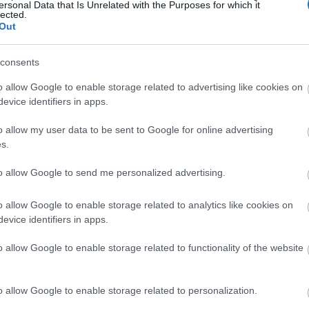
, a
Két úr szolgája
és a
Férjvadász
című komédiát. A
ersonal Data that Is Unrelated with the Purposes for which it
lected.
ttöm Panna
és a
Csodatükör
című mesejáték, amelyek
Out
ködve állítanak színre.
consents
s
Az ember tragédiája
című Madách-dráma alapján kés
io Oliveira koreográfia kerül színre. A Stúdióban
o allow Google to enable storage related to advertising like cookies on
evice identifiers in apps.
tragikus komédiáját, valamint a Turi című „
akusztik
o allow my user data to be sent to Google for online advertising
s.
vésze Baranyi Péter színész, színházi dolgozója Fer
to allow Google to send me personalized advertising.
o allow Google to enable storage related to analytics like cookies on
evice identifiers in apps.
o allow Google to enable storage related to functionality of the website
o allow Google to enable storage related to personalization.