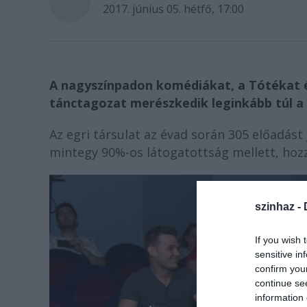
2017. június 05. hétfő, 17:00
A nagyszínpadon komédiákat, a Tótékat é
tánctagozat merészkedik leginkább túl 
Az egri társulat az évad során 305 előadást
mintegy 90%-os látogatottság mellett, hoz
szinhaz -
If you wish 
sensitive in
confirm you
continue se
information 