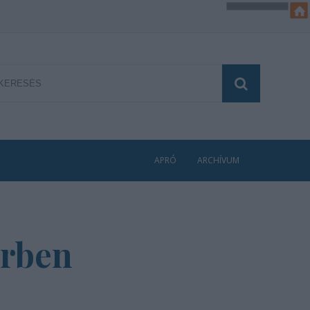
APRÓ
ARCHÍVUM
erben