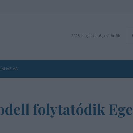
2026. augusztus 6., csütörtök
ZÍNHÁZ MA
dell folytatódik Eg