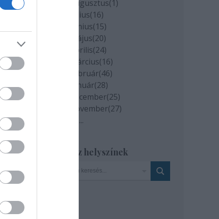
2020 augusztus
(
1
)
et a
2020 július
(
16
)
2020 június
(
15
)
2020 május
(
20
)
zít
2020 április
(
24
)
2020 március
(
16
)
2020 február
(
46
)
us
2020 január
(
28
)
2019 december
(
25
)
2019 november
(
27
)
encz
Tovább
...
Szinház helyszínek