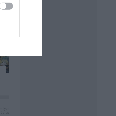
i
milyen
és az