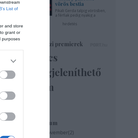
 downstream
vörös bestia
B’s List of
Pikali Gerda talpig vörösben,
a férfiak pedig nyakig a
pácban - az Újszínházban!
hirdetés
er and store
to grant or
ed purposes
Színházi premierek
Nincs
megjeleníthető
elem
Archívum
t, a
2020 november
(
2
)