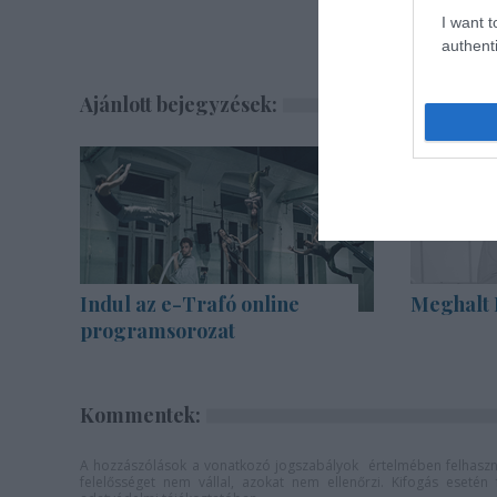
I want t
authenti
Ajánlott bejegyzések:
Indul az e-Trafó online
Meghalt 
programsorozat
Kommentek:
A hozzászólások a
vonatkozó jogszabályok
értelmében felhaszná
felelősséget nem vállal, azokat nem ellenőrzi. Kifogás eseté