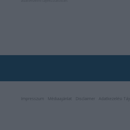
adatvédelmi tájékoztatóban
.
Impresszum
Médiaajánlat
Disclaimer
Adatkezelési Táj