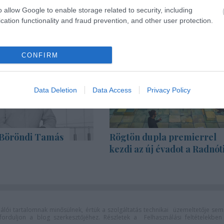
o allow Google to enable storage related to security, including
cation functionality and fraud prevention, and other user protection.
CONFIRM
Data Deletion
Data Access
Privacy Policy
Böröndi Tamás
Rögtön dupla premierrel
kezdi az új évadot a Radnót
lói tartalomnak minősülnek, értük a
szolgáltatás technikai
üzemeltetője sem
n forduljon a blog szerkesztőjéhez. Részletek a
Felhasználási feltételekben