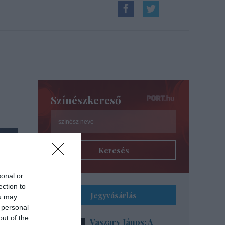
Színészkereső
Keresés
sonal or
ection to
Jegyvásárlás
ou may
 personal
out of the
Vaszary János: A