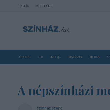
PORT
.hu
PORT TICKET
FŐOLDAL
HÍR
INTERJÚ
MAGAZIN
KRITIKA
S
A népszínházi mo
szinhaz szerk.