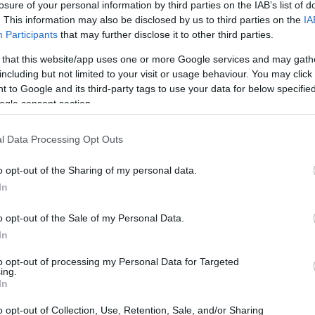
losure of your personal information by third parties on the IAB’s list of
. This information may also be disclosed by us to third parties on the
IA
Participants
that may further disclose it to other third parties.
 that this website/app uses one or more Google services and may gath
including but not limited to your visit or usage behaviour. You may click 
 to Google and its third-party tags to use your data for below specifi
ogle consent section.
l Data Processing Opt Outs
o opt-out of the Sharing of my personal data.
In
o opt-out of the Sale of my Personal Data.
In
ó: Gál Gábor)
to opt-out of processing my Personal Data for Targeted
ing.
 három stúdiószínpadi bemutatót tervez a színház,
In
ok sokszínűségét felvonultatva
”. Műsorra tűzik a
Tóték
a
o opt-out of Collection, Use, Retention, Sale, and/or Sharing