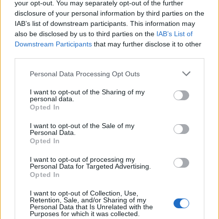
szemben, igaz, ebben az esetben az eddigi korlátozó
your opt-out. You may separately opt-out of the further
intézkedései miatt nagy port kavaró miniszter
disclosure of your personal information by third parties on the
legfeljebb közvetve érintett. Ugyanis a fesztivál
IAB’s list of downstream participants. This information may
igazgatósága - amelynek élén a kormányzó Likud
also be disclosed by us to third parties on the
IAB’s List of
párthoz tartozó polgármester áll - nem
Downstream Participants
that may further disclose it to other
engedélyezte Einat Weitzmann a
Megszállás rabjai
third parties.
című, Ciszjordánia izraeli megszállásáról szóló
Please note that this website/app uses one or more Google
Personal Data Processing Opt Outs
előadásának a bemutatását a fesztiválon, amely
services and may gather and store information including but
palesztin elítéltek leveleinek és történeteinek
not limited to your visit or usage behaviour. You may click to
I want to opt-out of the Sharing of my
feldolgozásából született.
personal data.
grant or deny consent to Google and its third-party tags to
Opted In
use your data for below specified purposes in below Google
consent section.
I want to opt-out of the Sale of my
Personal Data.
Opted In
I want to opt-out of processing my
Personal Data for Targeted Advertising.
Opted In
I want to opt-out of Collection, Use,
Retention, Sale, and/or Sharing of my
Personal Data that Is Unrelated with the
Purposes for which it was collected.