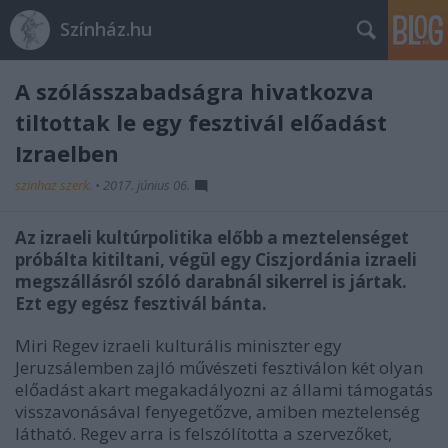
Színház.hu
A szólásszabadságra hivatkozva
tiltottak le egy fesztivál előadást
Izraelben
szinhaz szerk.
•
2017. június 06.
Az izraeli kultúrpolitika előbb a meztelenséget
próbálta kitiltani, végül egy Ciszjordánia izraeli
megszállásról szóló darabnál sikerrel is jártak.
Ezt egy egész fesztivál bánta.
Miri Regev izraeli kulturális miniszter egy
Jeruzsálemben zajló művészeti fesztiválon két olyan
előadást akart megakadályozni az állami támogatás
visszavonásával fenyegetőzve, amiben meztelenség
látható. Regev arra is felszólította a szervezőket,