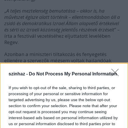
„
A teljes meztelenség bemutatása – akkor is, ha
művészet égisze alatt történik – ellentmondásban áll a
zsidó és demokratikus Izrael Állam alapvető értékeivel
és sérti az izraeli közönség jelentős részének érzéseit
” –
írta a fesztivál vezetéséhez eljuttatott levelében
Regev.
Azonban a miniszteri tiltakozás és fenyegetés
ellenére a szervezők mégsem voltak hajlandóak
levenni az Izrael művészeti fesztivál programjából a
szóban forgó két előadást. „
A meztelenség a művészeti
szinhaz -
Do Not Process My Personal Information
alkotások szerves része, az előadások zárt térben, csak
a nézők számára láthatóak, ezért nem sérthetik
If you wish to opt-out of the sale, sharing to third parties, or
azoknak az érzéseit, akiket a meztelenség bánthat,
processing of your personal or sensitive information for
noha ők is számos előadás közül választhatnak
” – írták
targeted advertising by us, please use the below opt-out
válaszul.
section to confirm your selection. Please note that after your
opt-out request is processed you may continue seeing
Egy Akkóban zajló színházi fesztivál vezetése már
interest-based ads based on personal information utilized by
nem volt ennyire ellenálló a kultúrpolitikával
us or personal information disclosed to third parties prior to