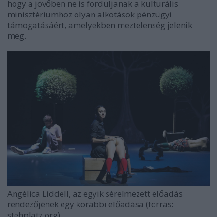
hogy a jövőben ne is forduljanak a kulturális
minisztériumhoz olyan alkotások pénzügyi
támogatásáért, amelyekben meztelenség jelenik
meg.
Angélica Liddell
, az egyik sérelmezett előadás
rendezőjének egy korábbi előadása (forrás:
stehplatz.org)