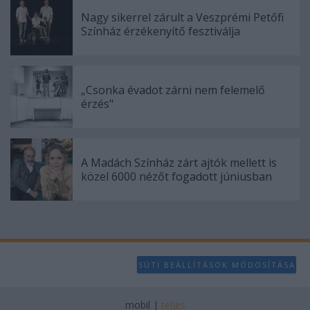
Nagy sikerrel zárult a Veszprémi Petőfi
Színház érzékenyítő fesztiválja
„Csonka évadot zárni nem felemelő
érzés"
A Madách Színház zárt ajtók mellett is
közel 6000 nézőt fogadott júniusban
SÜTI BEÁLLÍTÁSOK MÓDOSÍTÁSA
mobil
|
teljes