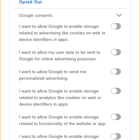
Opted Out
Einat Weitzman és Hassan Murad
Google consents
Az igazgatóság a Háárec nevű laphoz eljuttatott
I want to allow Google to enable storage
közleménye szerint a lemondott művészeti igazgató
related to advertising like cookies on web or
radikális, provokatív tényezőket szolgált. Minden
device identifiers in apps.
évben ragaszkodott ahhoz, hogy központi ügyként a
véreskezű terroristákkal foglalkozzon, s ezért
I want to allow my user data to be sent to
képtelennek bizonyult a változatosságra, a
Google for online advertising purposes.
pluralizmusra és a sokszínűségre. „
Senkinek nincs
monopóliuma a sokszínűség és a szólásszabadság
I want to allow Google to send me
personalized advertising.
fölött
”- fogalmaztak.
I want to allow Google to enable storage
Ennek hatására lemondott az akkói alternatív
related to analytics like cookies on web or
színházi fesztivál művészeti vezetője és nem lép fel
device identifiers in apps.
egyetlen előzetesen beválogatott társulat sem. Az
akkói fesztiváltól visszalépő színházi társulatok
I want to allow Google to enable storage
megbeszélést tartottak, ahol elhatározták, hogy más
related to functionality of the website or app.
rendezvény keretében próbálnak meg közösen
fellépni az eddig évente Akkóban megtartott
I want to allow Google to enable storage