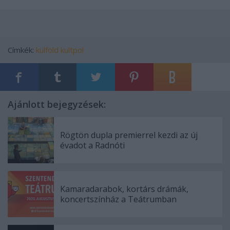
Címkék:
külföld
kultpol
Ajánlott bejegyzések:
Rögtön dupla premierrel kezdi az új
évadot a Radnóti
Kamaradarabok, kortárs drámák,
koncertszínház a Teátrumban