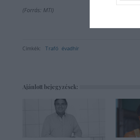
(Forrás: MTI)
Címkék:
Trafó
évadhír
Ajánlott bejegyzések: