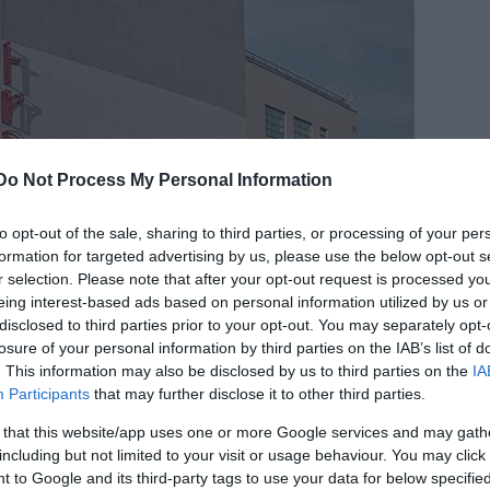
Do Not Process My Personal Information
to opt-out of the sale, sharing to third parties, or processing of your per
formation for targeted advertising by us, please use the below opt-out s
r selection. Please note that after your opt-out request is processed y
eing interest-based ads based on personal information utilized by us or
disclosed to third parties prior to your opt-out. You may separately opt-
losure of your personal information by third parties on the IAB’s list of
. This information may also be disclosed by us to third parties on the
IA
Participants
that may further disclose it to other third parties.
 that this website/app uses one or more Google services and may gath
including but not limited to your visit or usage behaviour. You may click 
 magyar művészek és diákok számára, akik neves
 to Google and its third-party tags to use your data for below specifi