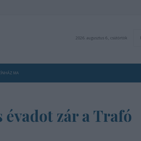
2026. augusztus 6., csütörtök
ZÍNHÁZ MA
 évadot zár a Trafó