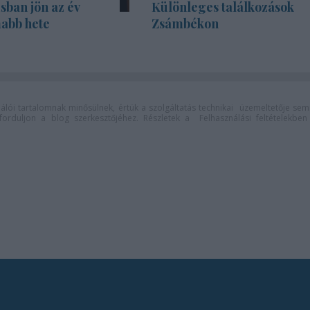
sban jön az év
Különleges találkozások
abb hete
Zsámbékon
lói tartalomnak minősülnek, értük a
szolgáltatás technikai
üzemeltetője sem
n forduljon a blog szerkesztőjéhez. Részletek a
Felhasználási feltételekben