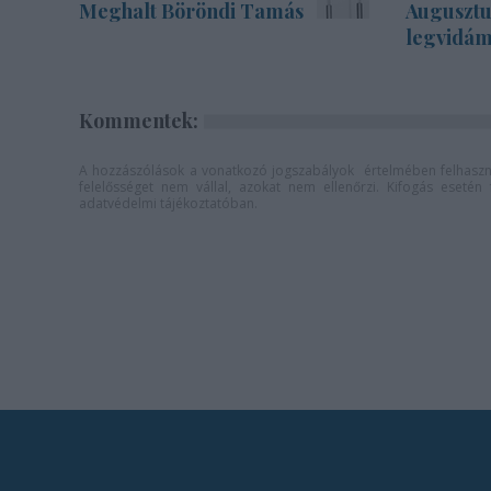
Meghalt Böröndi Tamás
Augusztu
legvidám
Kommentek:
A hozzászólások a
vonatkozó jogszabályok
értelmében felhaszná
felelősséget nem vállal, azokat nem ellenőrzi. Kifogás eseté
adatvédelmi tájékoztatóban
.