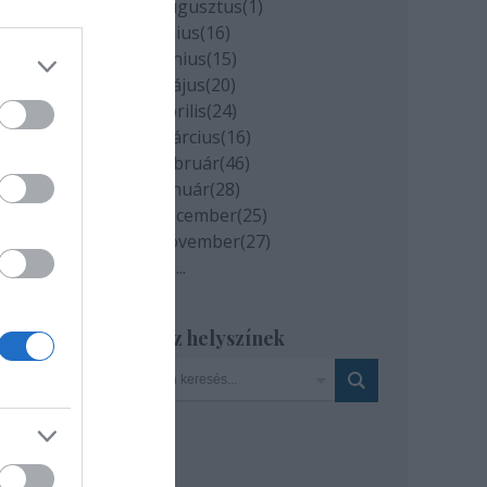
2020 augusztus
(
1
)
ak
2020 július
(
16
)
2020 június
(
15
)
2020 május
(
20
)
ínai
2020 április
(
24
)
2020 március
(
16
)
2020 február
(
46
)
2020 január
(
28
)
k is
2019 december
(
25
)
2019 november
(
27
)
Tovább
...
el,
t,
Szinház helyszínek
ánc-
mok