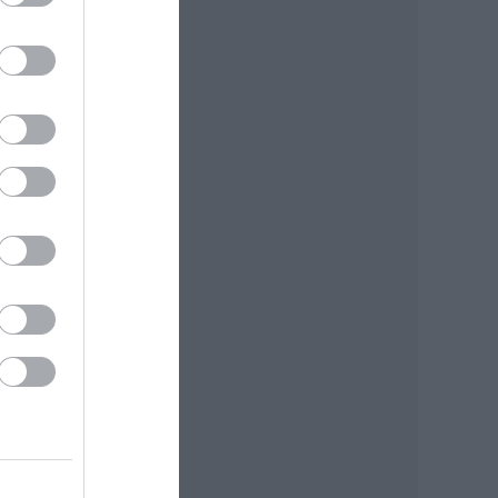
l az
totta
 és
tt
ás
ján.