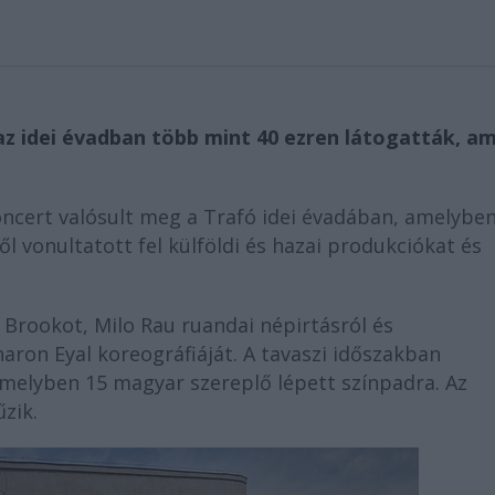
z idei évadban több mint 40 ezren látogatták, am
oncert valósult meg a Trafó idei évadában, amelyben
vonultatott fel külföldi és hazai produkciókat és
 Brookot, Milo Rau ruandai népirtásról és
aron Eyal koreográfiáját. A tavaszi időszakban
melyben 15 magyar szereplő lépett színpadra. Az
zik.