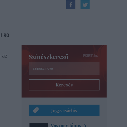
i 90
 az
Színészkereső
Keresés
Jegyvásárlás
Vaszary János: A