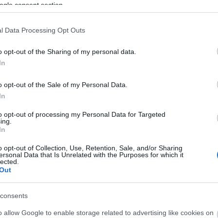
ak. A Színház- és Filmművészeti Egyetem hallgatóin
ogle consent section.
rgoknak Milo Rau társulatának színészei tartottak
ok a 200% tánc című sorozat külföldi művészeitől
l Data Processing Opt Outs
eográfus, valamint Sharon Eyal, Anton Lachky és a k
o opt-out of the Sharing of my personal data.
at az érdeklődőkkel.
In
kshop-sorozat profilja. Ezúttal nemcsak hátrányos
o opt-out of the Sale of my Personal Data.
 cirkusz képzésen, hanem profi magyar cirkuszosokna
In
geskedő társulatok. Az idei évadban öt külföldi
n, mindegyikhez tartoztak workshopok.
to opt-out of processing my Personal Data for Targeted
ing.
In
án Rudolf-díjat Hód Adrienn és Horváth Csaba nyerte 
ja és művészeti vezetője pedig Eck Imre Díjat kapot
o opt-out of Collection, Use, Retention, Sale, and/or Sharing
ersonal Data that Is Unrelated with the Purposes for which it
zlatok
című előadás után.
lected.
Out
ék meg januárban. Az újító, fiatal hazai alkotók
consents
étezren látogattak el. Ezúttal nemcsak színházi-, t
n, hanem irodalmi, filmes és képzőművészeti progra
o allow Google to enable storage related to advertising like cookies on