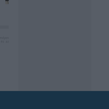
milyen
és az