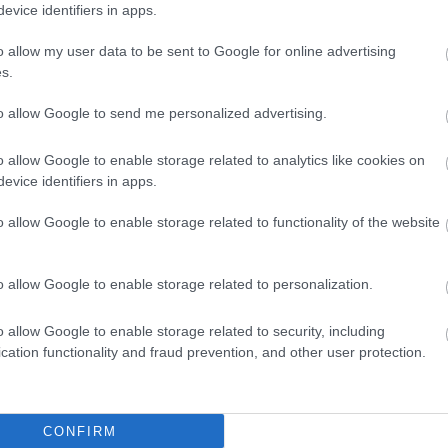
lső telefonos alkalmazása, amely szeptemberre bővü
evice identifiers in apps.
o allow my user data to be sent to Google for online advertising
s.
la és Társulata a 100.
Gyévuska
-előadást, és ott tar
leti zenei programsorozat. A két éve indult, a
to allow Google to send me personalized advertising.
ítő smART! XTRA-sorozat 20. alkalmát májusban
o allow Google to enable storage related to analytics like cookies on
evice identifiers in apps.
eg: menekült művészek alkotásai kerültek fel a 4-es
o allow Google to enable storage related to functionality of the website
ás Bence György színházi produkciót vitt a Kilián
 Színház
Frankenstein terv
című előadását egy elhagyo
edig Benjamin Vandewalle és Yoann Durant
o allow Google to enable storage related to personalization.
gyárban mutatta be.
o allow Google to enable storage related to security, including
etkező évadban is sokszínű programmal várják a
cation functionality and fraud prevention, and other user protection.
mesterséges intelligencia, színpadra lép egy robot,
ai Vilmos
Utas és holdvilág
című hangjátéka egy ötór
mok jelentős része már megtalálható a Trafó honlap
CONFIRM