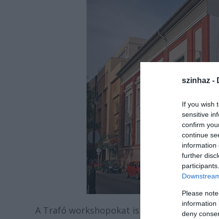
szinhaz -
If you wish 
sensitive in
confirm you
continue se
information 
further disc
participants
Downstream 
Please note
information 
A Trafó workshopokat is szervezett fiatal
deny consent