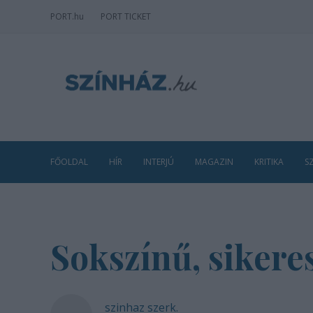
PORT
.hu
PORT TICKET
FŐOLDAL
HÍR
INTERJÚ
MAGAZIN
KRITIKA
S
Sokszínű, sikeres
szinhaz szerk.