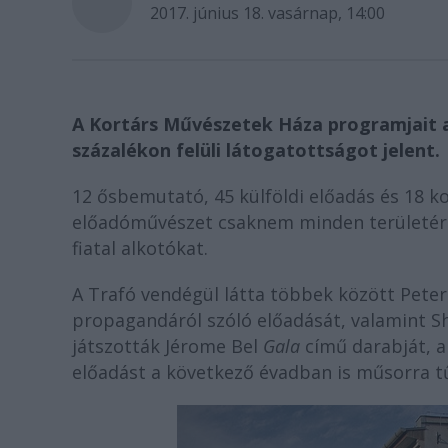
2017. június 18. vasárnap, 14:00
A Kortárs Művészetek Háza programjait a
százalékon felüli látogatottságot jelent.
12 ősbemutató, 45 külföldi előadás és 18 k
előadóművészet csaknem minden területéről 
fiatal alkotókat.
A Trafó vendégül látta többek között Peter
propagandáról szóló előadását, valamint Sh
játszották Jérome Bel
Gala
című darabját, a
előadást a következő évadban is műsorra tű