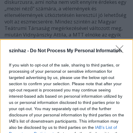
diskurzusra, ami noha nem volt ennyire érdekes egy
„mezei néző” számára, a vélemények és
ellenvélemények ütköztetésén keresztül jó lehetőség
volt az eszmecserére. Mindez szintén az Magyar
Teátrumi Társaság megérkezésével változott meg,
miután Vidnyánszky Attila, a MTT elnöke az egyik
szakmai beszélgetésen asztalt borítva,
felháborodottan hagyta el a rendezvényt, a
szinhaz -
Do Not Process My Personal Information
következő években a kritikai hang lehetőségét a
résztvevő társulatok által felkért, nem ritkán
If you wish to opt-out of the sale, sharing to third parties, or
szárazan elemző vagy az előadást dicsérő
processing of your personal or sensitive information for
hozzászólókkal voltaképpen ellehetetlenítették.
targeted advertising by us, please use the below opt-out
section to confirm your selection. Please note that after your
A szakmai vitakultúra elveszni látszik a POSZT
opt-out request is processed you may continue seeing
életében, pedig csak két dolog kellene hozzá. Olyan
interest-based ads based on personal information utilized by
kritikus (pontosabban kritikát megfogalmazó
us or personal information disclosed to third parties prior to
szakember), aki ideológiai és személyes
your opt-out. You may separately opt-out of the further
előítéletektől mentesen és szakmai
disclosure of your personal information by third parties on the
megalapozottsággal tudja kifejteni az oppozícióját
IAB’s list of downstream participants. This information may
(vannak ilyenek), illetve olyan alkotók, akik önérzettől
also be disclosed by us to third parties on the
IAB’s List of
és sértettségtől mentesen tudják fogadni a kritikát