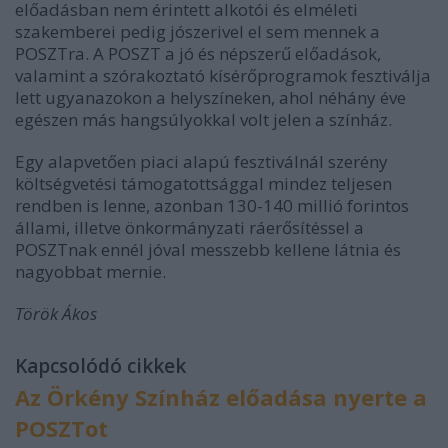
előadásban nem érintett alkotói és elméleti
szakemberei pedig jószerivel el sem mennek a
POSZTra. A POSZT a jó és népszerű előadások,
valamint a szórakoztató kísérőprogramok fesztiválja
lett ugyanazokon a helyszíneken, ahol néhány éve
egészen más hangsúlyokkal volt jelen a színház.
Egy alapvetően piaci alapú fesztiválnál szerény
költségvetési támogatottsággal mindez teljesen
rendben is lenne, azonban 130-140 millió forintos
állami, illetve önkormányzati ráerősítéssel a
POSZTnak ennél jóval messzebb kellene látnia és
nagyobbat mernie.
Török Ákos
Kapcsolódó cikkek
Az Örkény Színház előadása nyerte a
POSZTot