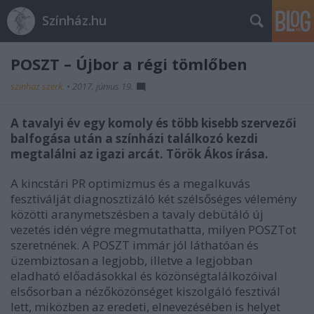
Színház.hu
POSZT – Újbor a régi tömlőben
szinhaz szerk.
•
2017. június 19.
A tavalyi év egy komoly és több kisebb szervezői
balfogása után a színházi találkozó kezdi
megtalálni az igazi arcát. Török Ákos írása.
A kincstári PR optimizmus és a megalkuvás
fesztiválját diagnosztizáló két szélsőséges vélemény
közötti aranymetszésben a tavaly debütáló új
vezetés idén végre megmutathatta, milyen POSZTot
szeretnének. A POSZT immár jól láthatóan és
üzembiztosan a legjobb, illetve a legjobban
eladható előadásokkal és közönségtalálkozóival
elsősorban a nézőközönséget kiszolgáló fesztivál
lett, miközben az eredeti, elnevezésében is helyet