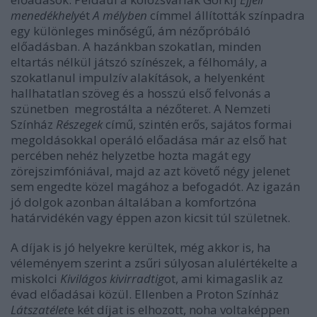
menedékhely
ét
A mélyben
címmel állították színpadra
egy különleges minőségű, ám nézőpróbáló
előadásban. A hazánkban szokatlan, minden
eltartás nélkül játszó színészek, a félhomály, a
szokatlanul impulzív alakítások, a helyenként
hallhatatlan szöveg és a hosszú első felvonás a
szünetben megrostálta a nézőteret. A Nemzeti
Színház
Részegek
című, szintén erős, sajátos formai
megoldásokkal operáló előadása már az első hat
percében nehéz helyzetbe hozta magát egy
zörejszimfóniával, majd az azt követő négy jelenet
sem engedte közel magához a befogadót. Az igazán
jó dolgok azonban általában a komfortzóna
határvidékén vagy éppen azon kicsit túl születnek.
A díjak is jó helyekre kerültek, még akkor is, ha
véleményem szerint a zsűri súlyosan alulértékelte a
miskolci
Kivilágos kivirradtig
ot, ami kimagaslik az
évad előadásai közül. Ellenben a Proton Színház
Látszatélet
e két díjat is elhozott, noha voltaképpen