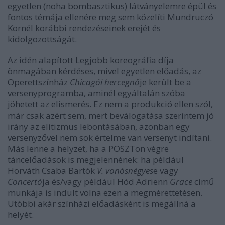
egyetlen (noha bombasztikus) látványelemre épül és
fontos témája ellenére meg sem közelíti Mundruczó
Kornél korábbi rendezéseinek erejét és
kidolgozottságát.
Az idén alapított Legjobb koreográfia díja
önmagában kérdéses, mivel egyetlen előadás, az
Operettszínház
Chicagói hercegnő
je került be a
versenyprogramba, aminél egyáltalán szóba
jöhetett az elismerés. Ez nem a produkció ellen szól,
már csak azért sem, mert beválogatása szerintem jó
irány az elitizmus lebontásában, azonban egy
versenyzővel nem sok értelme van versenyt indítani.
Más lenne a helyzet, ha a POSZTon végre
táncelőadások is megjelennének: ha például
Horváth Csaba Bartók
V. vonósnégyes
e vagy
Concertó
ja és/vagy például Hód Adrienn
Grace
című
munkája is indult volna ezen a megmérettetésen.
Utóbbi akár színházi előadásként is megállná a
helyét.