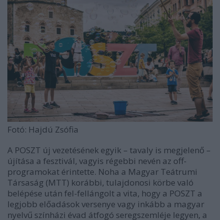
Fotó: Hajdú Zsófia
A POSZT új vezetésének egyik – tavaly is megjelenő –
újítása a fesztivál, vagyis régebbi nevén az off-
programokat érintette. Noha a Magyar Teátrumi
Társaság (MTT) korábbi, tulajdonosi körbe való
belépése után fel-fellángolt a vita, hogy a POSZT a
legjobb előadások versenye vagy inkább a magyar
nyelvű színházi évad átfogó seregszemléje legyen, a