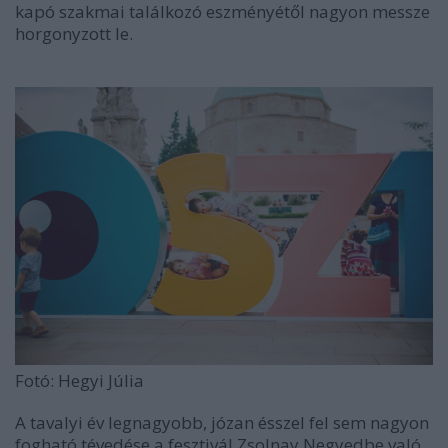
kapó szakmai találkozó eszményétől nagyon messze
horgonyzott le.
Fotó: Hegyi Júlia
A tavalyi év legnagyobb, józan ésszel fel sem nagyon
fogható tévedése a fesztivál Zsolnay Negyedbe való