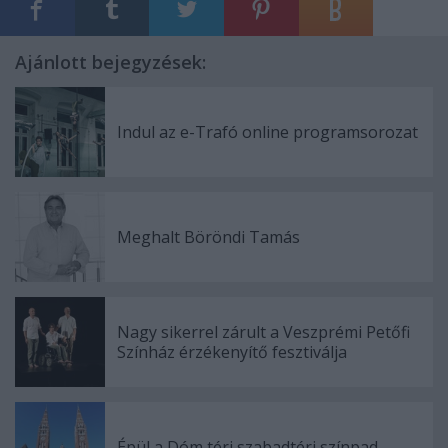
Ajánlott bejegyzések:
Indul az e-Trafó online programsorozat
Meghalt Böröndi Tamás
Nagy sikerrel zárult a Veszprémi Petőfi
Színház érzékenyítő fesztiválja
Épül a Dóm téri szabadtéri színpad