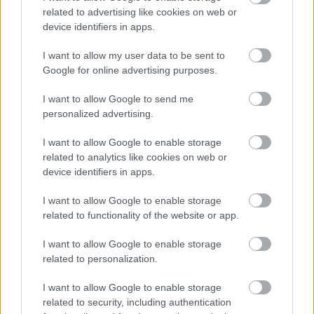
related to advertising like cookies on web or
device identifiers in apps.
Szente Vajk a gálán (fotó: Hegyi Júlia)
I want to allow my user data to be sent to
A szakmaiság háttérbe szorulása azonban nem is
Google for online advertising purposes.
annyira a szakmai beszélgetéseken érhető tetten,
sokkal inkább a szakmai fórumok és kerekasztal
I want to allow Google to send me
beszélgetések szinte teljes megszűntével. Az új
personalized advertising.
vezetés azzal indított, mondhatni azzal nyert
mandátumot, hogy a POSZT nem a botrányokról fog
I want to allow Google to enable storage
szólni, és ennek a törekvésnek esett áldozatul
related to analytics like cookies on web or
minden olyan fórum, ahol a színházi szakma
device identifiers in apps.
problémái szóba kerülhetnének. Márpedig ilyen
problémák mindig is voltak és lesznek is, ráadásul a
I want to allow Google to enable storage
related to functionality of the website or app.
Magyar Teátrumi Társaság és a Magyar Művészeti
Akadémia (MMA) politikai alapú és egyre
I want to allow Google to enable storage
erőszakosabb térnyerése azt a sajátos helyzetet
related to personalization.
hozta létre, hogy maga a szakmaiság szerepe vált
kérdésessé. Ugyanis azzal az elvvel, hogy „eddig ti
I want to allow Google to enable storage
voltatok, most mi jövünk”, szakmai alapon nem lehet
related to security, including authentication
mit kezdeni, ahogy ilyen módon nem is védhető ez az