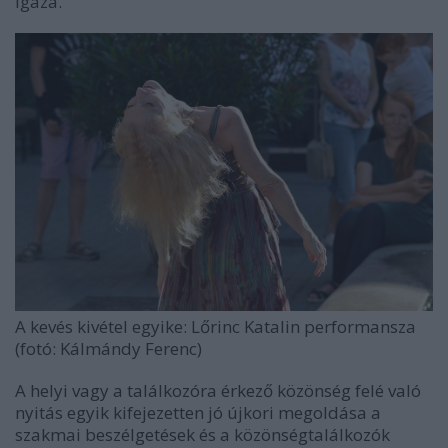
igaza.
A kevés kivétel egyike: Lőrinc Katalin performansza
(fotó: Kálmándy Ferenc)
A helyi vagy a találkozóra érkező közönség felé való
nyitás egyik kifejezetten jó újkori megoldása a
szakmai beszélgetések és a közönségtalálkozók