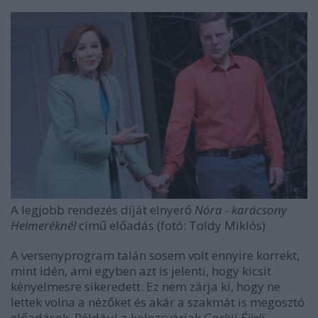
A legjobb rendezés díját elnyerő
Nóra - karácsony
Helmeréknél
című előadás (fotó: Toldy Miklós)
A versenyprogram talán sosem volt ennyire korrekt,
mint idén, ami egyben azt is jelenti, hogy kicsit
kényelmesre sikeredett. Ez nem zárja ki, hogy ne
lettek volna a nézőket és akár a szakmát is megosztó
előadások. Például a kolozsváriak Gorkij
Éjjeli