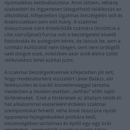
nyomatékos kettéválasztása. Amit láttam, néhány
szabadtéri és ingyenesen látogatható találkozás az
alkotókkal, kifejezetten izgalmas beszélgetés volt és
kíváncsiakban sem volt hiány. A szakmai
diskurzusok iránt érdeklődők számára (közöttük a
cikk szerzőjével) furcsa volt a beszélgetést követő
fotózkodás és autogram kérés, de lássuk be, sem a
színházi kultúrától nem idegen, sem nem ördögtől
való dolgok ezek, miközben akár örök életre szóló
relikviákhoz lehet ezáltal jutni.
A szakmai beszélgetéseknek kifejezetten jót tett,
hogy moderátorként visszatért Lévai Balázs, aki
felkészülten és baráti közvetlenséggel tartotta
mederben a minden esetben „teltház” előtt zajló
történéseket. Ezek a történések az általam látott öt-
hat alkalommal esetenként érdekes szakmai
szempontokat felvető, néha kissé hosszúra nyúló
opponensi fejtegetésekkel próbára tevő,
összességében tartalmas és építő egy-egy órát
jelentettek, amelyekből azonban szinte teljes