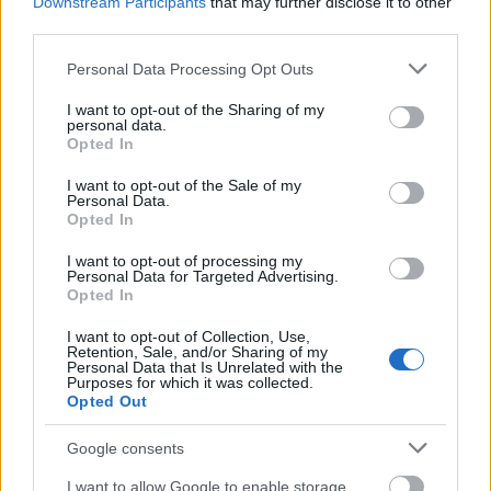
Downstream Participants
that may further disclose it to other
és érvelni akár azzal szemben, akár annak mentén
third parties.
(ilyenek is vannak). Amit azonban nehéz, sőt egyes
Please note that this website/app uses one or more Google
esetekben talán nem is lehetséges összehozni, hogy
Personal Data Processing Opt Outs
services and may gather and store information including but
a szakmai beszélgetéseken elsősorban ilyen
not limited to your visit or usage behaviour. You may click to
I want to opt-out of the Sharing of my
résztvevők legyenek jelen. Pedig megérné, amit az is
personal data.
grant or deny consent to Google and its third-party tags to
mutat, hogy a mostani szakmai beszélgetések is
Opted In
use your data for below specified purposes in below Google
kritikaféle hozzászólások nyomán kaptak jó
consent section.
értelembe lángra.
I want to opt-out of the Sale of my
Personal Data.
Opted In
I want to opt-out of processing my
Personal Data for Targeted Advertising.
Opted In
I want to opt-out of Collection, Use,
Retention, Sale, and/or Sharing of my
Personal Data that Is Unrelated with the
Purposes for which it was collected.
Opted Out
Google consents
I want to allow Google to enable storage