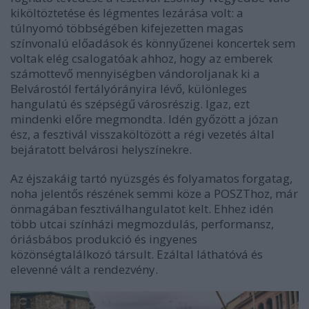
kiköltöztetése és légmentes lezárása volt: a
túlnyomó többségében kifejezetten magas
színvonalú előadások és könnyűzenei koncertek sem
voltak elég csalogatóak ahhoz, hogy az emberek
számottevő mennyiségben vándoroljanak ki a
Belvárostól fertályórányira lévő, különleges
hangulatú és szépségű városrészig. Igaz, ezt
mindenki előre megmondta. Idén győzött a józan
ész, a fesztivál visszaköltözött a régi vezetés által
bejáratott belvárosi helyszínekre.
Az éjszakáig tartó nyüzsgés és folyamatos forgatag,
noha jelentős részének semmi köze a POSZThoz, már
önmagában fesztiválhangulatot kelt. Ehhez idén
több utcai színházi megmozdulás, performansz,
óriásbábos produkció és ingyenes
közönségtalálkozó társult. Ezáltal láthatóvá és
elevenné vált a rendezvény.