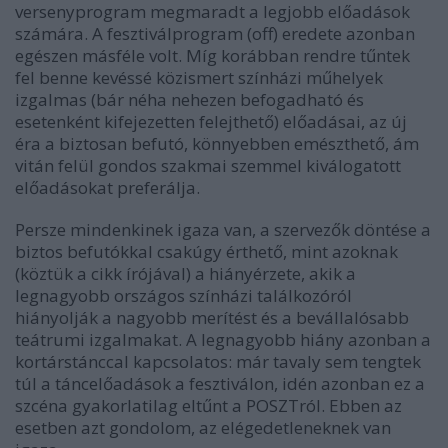
versenyprogram megmaradt a legjobb előadások
számára. A fesztiválprogram (off) eredete azonban
egészen másféle volt. Míg korábban rendre tűntek
fel benne kevéssé közismert színházi műhelyek
izgalmas (bár néha nehezen befogadható és
esetenként kifejezetten felejthető) előadásai, az új
éra a biztosan befutó, könnyebben emészthető, ám
vitán felül gondos szakmai szemmel kiválogatott
előadásokat preferálja.
Persze mindenkinek igaza van, a szervezők döntése a
biztos befutókkal csakúgy érthető, mint azoknak
(köztük a cikk írójával) a hiányérzete, akik a
legnagyobb országos színházi találkozóról
hiányolják a nagyobb merítést és a bevállalósabb
teátrumi izgalmakat. A legnagyobb hiány azonban a
kortárstánccal kapcsolatos: már tavaly sem tengtek
túl a táncelőadások a fesztiválon, idén azonban ez a
szcéna gyakorlatilag eltűnt a POSZTról. Ebben az
esetben azt gondolom, az elégedetleneknek van