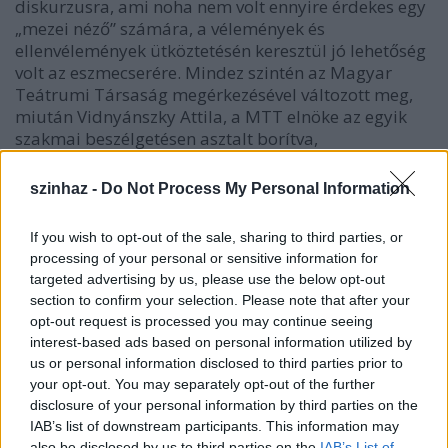
diskurzusra, ami noha nem volt ennyire érdekes egy
„mezei néző” számára, a vélemények és
ellenvélemények ütköztetésén keresztül jó lehetőség
volt az eszmecserére. Mindez szintén az Magyar
Teátrumi Társaság megérkezésével változott meg,
miután Vidnyánszky Attila, a MTT elnöke az egyik
szakmai beszélgetésen asztalt borítva,
felháborodottan hagyta el a rendezvényt, a
következő években a kritikai hang lehetőségét a
szinhaz -
Do Not Process My Personal Information
résztvevő társulatok által felkért, nem ritkán
szárazan elemző vagy az előadást dicsérő
If you wish to opt-out of the sale, sharing to third parties, or
hozzászólókkal voltaképpen ellehetetlenítették.
processing of your personal or sensitive information for
targeted advertising by us, please use the below opt-out
A szakmai vitakultúra elveszni látszik a POSZT
section to confirm your selection. Please note that after your
életében, pedig csak két dolog kellene hozzá. Olyan
opt-out request is processed you may continue seeing
kritikus (pontosabban kritikát megfogalmazó
interest-based ads based on personal information utilized by
szakember), aki ideológiai és személyes
us or personal information disclosed to third parties prior to
előítéletektől mentesen és szakmai
your opt-out. You may separately opt-out of the further
megalapozottsággal tudja kifejteni az oppozícióját
disclosure of your personal information by third parties on the
(vannak ilyenek), illetve olyan alkotók, akik önérzettől
IAB’s list of downstream participants. This information may
és sértettségtől mentesen tudják fogadni a kritikát
also be disclosed by us to third parties on the
IAB’s List of