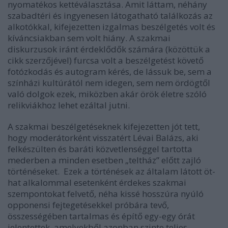
nyomatékos kettéválasztása. Amit láttam, néhány
szabadtéri és ingyenesen látogatható találkozás az
alkotókkal, kifejezetten izgalmas beszélgetés volt és
kíváncsiakban sem volt hiány. A szakmai
diskurzusok iránt érdeklődők számára (közöttük a
cikk szerzőjével) furcsa volt a beszélgetést követő
fotózkodás és autogram kérés, de lássuk be, sem a
színházi kultúrától nem idegen, sem nem ördögtől
való dolgok ezek, miközben akár örök életre szóló
relikviákhoz lehet ezáltal jutni.
A szakmai beszélgetéseknek kifejezetten jót tett,
hogy moderátorként visszatért Lévai Balázs, aki
felkészülten és baráti közvetlenséggel tartotta
mederben a minden esetben „teltház” előtt zajló
történéseket. Ezek a történések az általam látott öt-
hat alkalommal esetenként érdekes szakmai
szempontokat felvető, néha kissé hosszúra nyúló
opponensi fejtegetésekkel próbára tevő,
összességében tartalmas és építő egy-egy órát
jelentettek, amelyekből azonban szinte teljes