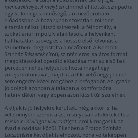
menedékhely
ét
A mélyben
címmel állították színpadra
egy különleges minőségű, ám nézőpróbáló
előadásban. A hazánkban szokatlan, minden
eltartás nélkül játszó színészek, a félhomály, a
szokatlanul impulzív alakítások, a helyenként
hallhatatlan szöveg és a hosszú első felvonás a
szünetben megrostálta a nézőteret. A Nemzeti
Színház
Részegek
című, szintén erős, sajátos formai
megoldásokkal operáló előadása már az első hat
percében nehéz helyzetbe hozta magát egy
zörejszimfóniával, majd az azt követő négy jelenet
sem engedte közel magához a befogadót. Az igazán
jó dolgok azonban általában a komfortzóna
határvidékén vagy éppen azon kicsit túl születnek.
A díjak is jó helyekre kerültek, még akkor is, ha
véleményem szerint a zsűri súlyosan alulértékelte a
miskolci
Kivilágos kivirradtig
ot, ami kimagaslik az
évad előadásai közül. Ellenben a Proton Színház
Látszatélet
e két díjat is elhozott, noha voltaképpen