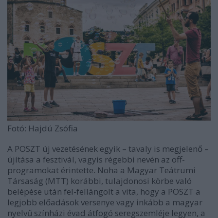
Fotó: Hajdú Zsófia
A POSZT új vezetésének egyik – tavaly is megjelenő –
újítása a fesztivál, vagyis régebbi nevén az off-
programokat érintette. Noha a Magyar Teátrumi
Társaság (MTT) korábbi, tulajdonosi körbe való
belépése után fel-fellángolt a vita, hogy a POSZT a
legjobb előadások versenye vagy inkább a magyar
nyelvű színházi évad átfogó seregszemléje legyen, a