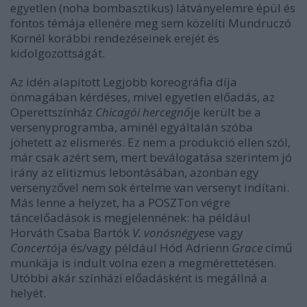
egyetlen (noha bombasztikus) látványelemre épül és
fontos témája ellenére meg sem közelíti Mundruczó
Kornél korábbi rendezéseinek erejét és
kidolgozottságát.
Az idén alapított Legjobb koreográfia díja
önmagában kérdéses, mivel egyetlen előadás, az
Operettszínház
Chicagói hercegnő
je került be a
versenyprogramba, aminél egyáltalán szóba
jöhetett az elismerés. Ez nem a produkció ellen szól,
már csak azért sem, mert beválogatása szerintem jó
irány az elitizmus lebontásában, azonban egy
versenyzővel nem sok értelme van versenyt indítani.
Más lenne a helyzet, ha a POSZTon végre
táncelőadások is megjelennének: ha például
Horváth Csaba Bartók
V. vonósnégyes
e vagy
Concertó
ja és/vagy például Hód Adrienn
Grace
című
munkája is indult volna ezen a megmérettetésen.
Utóbbi akár színházi előadásként is megállná a
helyét.