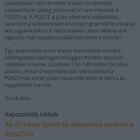
előadásban nem érintett alkotói és elméleti
szakemberei pedig jószerivel el sem mennek a
POSZTra. A POSZT a jó és népszerű előadások,
valamint a szórakoztató kísérőprogramok fesztiválja
lett ugyanazokon a helyszíneken, ahol néhány éve
egészen más hangsúlyokkal volt jelen a színház.
Egy alapvetően piaci alapú fesztiválnál szerény
költségvetési támogatottsággal mindez teljesen
rendben is lenne, azonban 130-140 millió forintos
állami, illetve önkormányzati ráerősítéssel a
POSZTnak ennél jóval messzebb kellene látnia és
nagyobbat mernie.
Török Ákos
Kapcsolódó cikkek
Az Örkény Színház előadása nyerte a
POSZTot