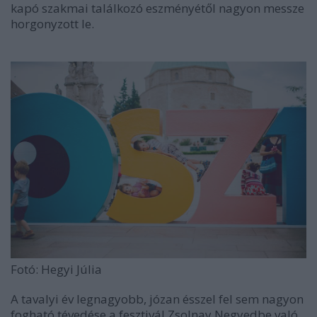
kapó szakmai találkozó eszményétől nagyon messze
horgonyzott le.
Fotó: Hegyi Júlia
A tavalyi év legnagyobb, józan ésszel fel sem nagyon
fogható tévedése a fesztivál Zsolnay Negyedbe való