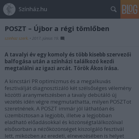
Színház.hu
POSZT – Újbor a régi tömlőben
szinhaz szerk.
•
2017. június 19.
A tavalyi év egy komoly és több kisebb szervezői
balfogása után a színházi találkozó kezdi
megtalálni az igazi arcát. Török Ákos írása.
A kincstári PR optimizmus és a megalkuvás
fesztiválját diagnosztizáló két szélsőséges vélemény
közötti aranymetszésben a tavaly debütáló új
vezetés idén végre megmutathatta, milyen POSZTot
szeretnének. A POSZT immár jól láthatóan és
üzembiztosan a legjobb, illetve a legjobban
eladható előadásokkal és közönségtalálkozóival
elsősorban a nézőközönséget kiszolgáló fesztivál
lett, miközben az eredeti, elnevezésében is helyet