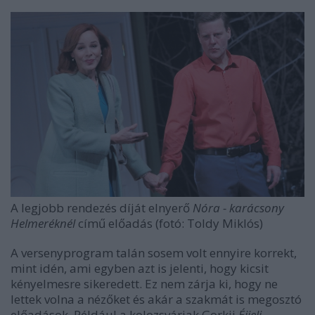
A legjobb rendezés díját elnyerő
Nóra - karácsony
Helmeréknél
című előadás (fotó: Toldy Miklós)
A versenyprogram talán sosem volt ennyire korrekt,
mint idén, ami egyben azt is jelenti, hogy kicsit
kényelmesre sikeredett. Ez nem zárja ki, hogy ne
lettek volna a nézőket és akár a szakmát is megosztó
előadások. Például a kolozsváriak Gorkij
Éjjeli