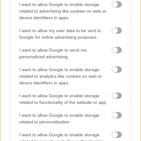
I want to allow Google to enable storage
related to advertising like cookies on web or
Szente Vajk a gálán (fotó: Hegyi Júlia)
device identifiers in apps.
A szakmaiság háttérbe szorulása azonban nem is
I want to allow my user data to be sent to
annyira a szakmai beszélgetéseken érhető tetten,
Google for online advertising purposes.
sokkal inkább a szakmai fórumok és kerekasztal
beszélgetések szinte teljes megszűntével. Az új
I want to allow Google to send me
vezetés azzal indított, mondhatni azzal nyert
personalized advertising.
mandátumot, hogy a POSZT nem a botrányokról fog
szólni, és ennek a törekvésnek esett áldozatul
I want to allow Google to enable storage
related to analytics like cookies on web or
minden olyan fórum, ahol a színházi szakma
device identifiers in apps.
problémái szóba kerülhetnének. Márpedig ilyen
problémák mindig is voltak és lesznek is, ráadásul a
I want to allow Google to enable storage
Magyar Teátrumi Társaság és a Magyar Művészeti
related to functionality of the website or app.
Akadémia (MMA) politikai alapú és egyre
erőszakosabb térnyerése azt a sajátos helyzetet
I want to allow Google to enable storage
hozta létre, hogy maga a szakmaiság szerepe vált
related to personalization.
kérdésessé. Ugyanis azzal az elvvel, hogy „eddig ti
voltatok, most mi jövünk”, szakmai alapon nem lehet
I want to allow Google to enable storage
mit kezdeni, ahogy ilyen módon nem is védhető ez az