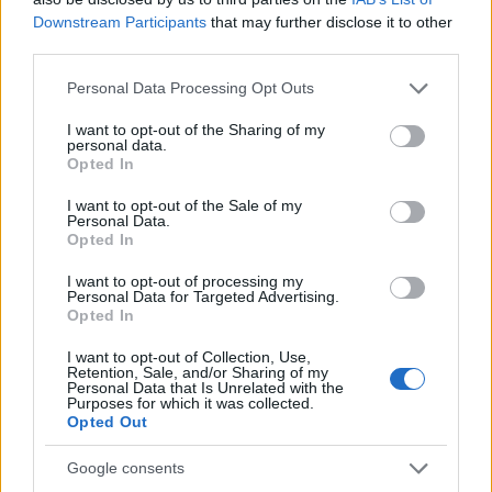
és érvelni akár azzal szemben, akár annak mentén
Downstream Participants
that may further disclose it to other
(ilyenek is vannak). Amit azonban nehéz, sőt egyes
third parties.
esetekben talán nem is lehetséges összehozni, hogy
Please note that this website/app uses one or more Google
Personal Data Processing Opt Outs
a szakmai beszélgetéseken elsősorban ilyen
services and may gather and store information including but
résztvevők legyenek jelen. Pedig megérné, amit az is
not limited to your visit or usage behaviour. You may click to
I want to opt-out of the Sharing of my
mutat, hogy a mostani szakmai beszélgetések is
personal data.
grant or deny consent to Google and its third-party tags to
kritikaféle hozzászólások nyomán kaptak jó
Opted In
use your data for below specified purposes in below Google
értelembe lángra.
consent section.
I want to opt-out of the Sale of my
Personal Data.
Opted In
I want to opt-out of processing my
Personal Data for Targeted Advertising.
Opted In
I want to opt-out of Collection, Use,
Retention, Sale, and/or Sharing of my
Personal Data that Is Unrelated with the
Purposes for which it was collected.
Opted Out
Google consents