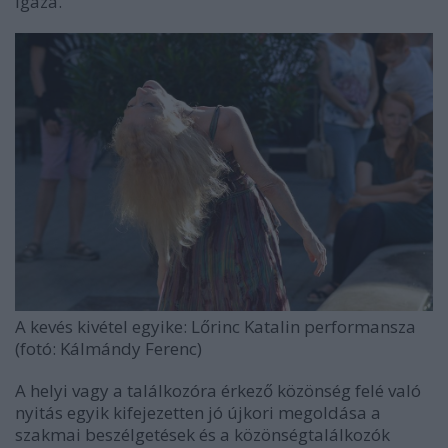
igaza.
A kevés kivétel egyike: Lőrinc Katalin performansza
(fotó: Kálmándy Ferenc)
A helyi vagy a találkozóra érkező közönség felé való
nyitás egyik kifejezetten jó újkori megoldása a
szakmai beszélgetések és a közönségtalálkozók