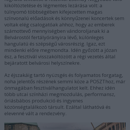
kiköltöztetése és légmentes lezárása volt: a
túlnyomó többségében kifejezetten magas
színvonalú előadások és könnyűzenei koncertek sem
voltak elég csalogatóak ahhoz, hogy az emberek
számottevő mennyiségben vándoroljanak ki a
Belvárostól fertályórányira lévő, különleges
hangulatú és szépségű városrészig. Igaz, ezt
mindenki előre megmondta. Idén győzött a józan
ész, a fesztivál visszaköltözött a régi vezetés által
bejáratott belvárosi helyszínekre.
Az éjszakáig tartó nyüzsgés és folyamatos forgatag,
noha jelentős részének semmi köze a POSZThoz, már
önmagában fesztiválhangulatot kelt. Ehhez idén
több utcai színházi megmozdulás, performansz,
óriásbábos produkció és ingyenes
közönségtalálkozó társult. Ezáltal láthatóvá és
elevenné vált a rendezvény.