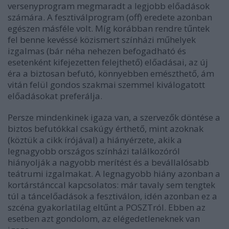
versenyprogram megmaradt a legjobb előadások
számára. A fesztiválprogram (off) eredete azonban
egészen másféle volt. Míg korábban rendre tűntek
fel benne kevéssé közismert színházi műhelyek
izgalmas (bár néha nehezen befogadható és
esetenként kifejezetten felejthető) előadásai, az új
éra a biztosan befutó, könnyebben emészthető, ám
vitán felül gondos szakmai szemmel kiválogatott
előadásokat preferálja.
Persze mindenkinek igaza van, a szervezők döntése a
biztos befutókkal csakúgy érthető, mint azoknak
(köztük a cikk írójával) a hiányérzete, akik a
legnagyobb országos színházi találkozóról
hiányolják a nagyobb merítést és a bevállalósabb
teátrumi izgalmakat. A legnagyobb hiány azonban a
kortárstánccal kapcsolatos: már tavaly sem tengtek
túl a táncelőadások a fesztiválon, idén azonban ez a
szcéna gyakorlatilag eltűnt a POSZTról. Ebben az
esetben azt gondolom, az elégedetleneknek van