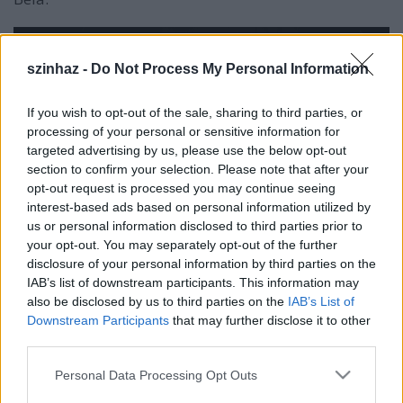
szinhaz -
Do Not Process My Personal Information
If you wish to opt-out of the sale, sharing to third parties, or
processing of your personal or sensitive information for
targeted advertising by us, please use the below opt-out
section to confirm your selection. Please note that after your
opt-out request is processed you may continue seeing
interest-based ads based on personal information utilized by
us or personal information disclosed to third parties prior to
your opt-out. You may separately opt-out of the further
disclosure of your personal information by third parties on the
IAB’s list of downstream participants. This information may
Zoltán Áron, Wunderlich József, Medveczky Balázs,
also be disclosed by us to third parties on the
IAB’s List of
Fesztbaum Béla és Ember Márk (fotó: Szkárossy
Downstream Participants
that may further disclose it to other
Zsuzsa)
third parties.
Please note that this website/app uses one or more Google
Personal Data Processing Opt Outs
A zenekar egyre bővülő repertoárján helyet kap
A Pál
services and may gather and store information including but
utcai fiúk
számai mellett, több legendás vígszínházi