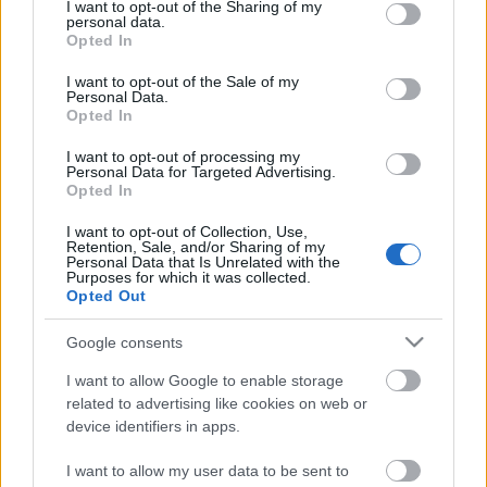
not limited to your visit or usage behaviour. You may click to
I want to opt-out of the Sharing of my
sláger, jól ismert Presser dal és néhány kedvenc a
personal data.
grant or deny consent to Google and its third-party tags to
hazai és a külföldi klasszikus rock világából.
Opted In
use your data for below specified purposes in below Google
consent section.
I want to opt-out of the Sale of my
A koncert június 24-én, délután 6 órakor kezdődik a
Personal Data.
Bajor Gizi Színészmúzeumban.
Opted In
A múzeum részletes programja
itt
található.
I want to opt-out of processing my
Personal Data for Targeted Advertising.
Opted In
(Forrás: OSZMI)
I want to opt-out of Collection, Use,
Retention, Sale, and/or Sharing of my
Personal Data that Is Unrelated with the
Purposes for which it was collected.
Opted Out
Címkék:
zene
múzeumok éjszakája
Bajor Gizi
Google consents
Színészmúzeum
I want to allow Google to enable storage
related to advertising like cookies on web or
device identifiers in apps.
Ajánlott bejegyzések:
I want to allow my user data to be sent to