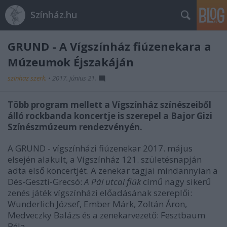
Színház.hu
GRUND - A Vígszínház fiúzenekara a
Múzeumok Éjszakáján
szinhaz szerk.
•
2017. június 21.
Több program mellett a Vígszínház színészeiből
álló rockbanda koncertje is szerepel a Bajor Gizi
Színészmúzeum rendezvényén.
A GRUND - vígszínházi fiúzenekar 2017. május
elsején alakult, a Vígszínház 121. születésnapján
adta első koncertjét. A zenekar tagjai mindannyian a
Dés-Geszti-Grecsó:
A Pál utcai fiúk
című nagy sikerű
zenés játék vígszínházi előadásának szereplői:
Wunderlich József, Ember Márk, Zoltán Áron,
Medveczky Balázs és a zenekarvezető: Fesztbaum
Béla.