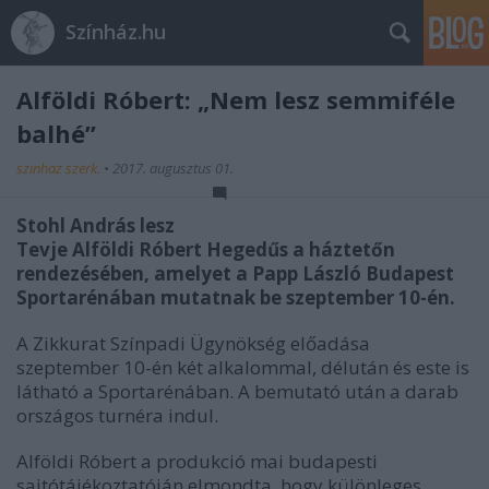
Színház.hu
Alföldi Róbert: „Nem lesz semmiféle
balhé”
szinhaz szerk.
•
2017. augusztus 01.
Stohl András lesz
Tevje Alföldi Róbert Hegedűs a háztetőn
rendezésében, amelyet a Papp László Budapest
Sportarénában mutatnak be szeptember 10-én.
A Zikkurat Színpadi Ügynökség előadása
szeptember 10-én két alkalommal, délután és este is
látható a Sportarénában. A bemutató után a darab
országos turnéra indul.
Alföldi Róbert a produkció mai budapesti
sajtótájékoztatóján elmondta, hogy különleges