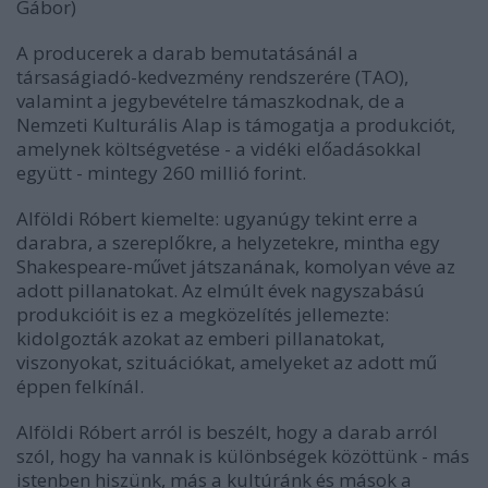
Gábor)
A producerek a darab bemutatásánál a
társaságiadó-kedvezmény rendszerére (TAO),
valamint a jegybevételre támaszkodnak, de a
Nemzeti Kulturális Alap is támogatja a produkciót,
amelynek költségvetése - a vidéki előadásokkal
együtt - mintegy 260 millió forint.
Alföldi Róbert kiemelte: ugyanúgy tekint erre a
darabra, a szereplőkre, a helyzetekre, mintha egy
Shakespeare-művet játszanának, komolyan véve az
adott pillanatokat. Az elmúlt évek nagyszabású
produkcióit is ez a megközelítés jellemezte:
kidolgozták azokat az emberi pillanatokat,
viszonyokat, szituációkat, amelyeket az adott mű
éppen felkínál.
Alföldi Róbert arról is beszélt, hogy a darab arról
szól, hogy ha vannak is különbségek közöttünk - más
istenben hiszünk, más a kultúránk és mások a