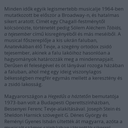
Minden idők egyik legismertebb musicalje 1964-ben
mutatkozott be először a Broadway-n, és hatalmas
sikert aratott. Címét egy Chagall-festménytől
kölcsönözte, történetét pedig Sólem Aléchem
Tóbiás,
a tejesember
című kisregényéből és más meséiből. A
musical főszereplője a kis ukrán faluban,
Anatevkában élő Tevje, a szegény ortodox zsidó
tejesember, akinek a falu lakóihoz hasonlóan a
hagyományok határozzák meg a mindennapjait.
Derűsen él feleségével és öt lányával rozoga házában
a faluban, ahol még egy ideig viszonylagos
békességben megfér egymás mellett a keresztény és
a zsidó lakosság.
Magyarországon a
Hegedűs a háztetőn
bemutatója
1973-ban volt a Budapesti Operettszínházban,
Bessenyei Ferenc Tevje-alakításával. Joseph Stein és
Sheldon Harnick szövegeit G. Dénes György és
Reményi Gyenes István ültették át magyarra, azóta a
musicalt számos színházban játszották sikerrel.