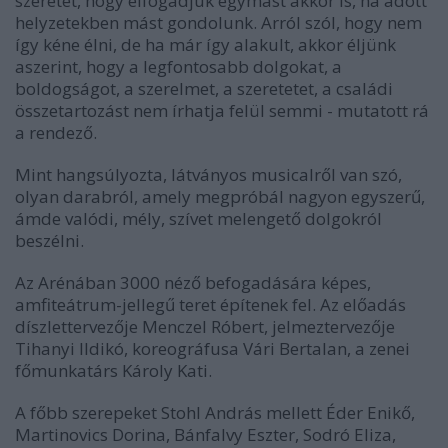
szeretet, hogy elfogadjuk egymást akkor is, ha adott
helyzetekben mást gondolunk. Arról szól, hogy nem
így kéne élni, de ha már így alakult, akkor éljünk
aszerint, hogy a legfontosabb dolgokat, a
boldogságot, a szerelmet, a szeretetet, a családi
összetartozást nem írhatja felül semmi - mutatott rá
a rendező.
Mint hangsúlyozta, látványos musicalről van szó,
olyan darabról, amely megpróbál nagyon egyszerű,
ámde valódi, mély, szívet melengető dolgokról
beszélni.
Az Arénában 3000 néző befogadására képes,
amfiteátrum-jellegű teret építenek fel. Az előadás
díszlettervezője Menczel Róbert, jelmeztervezője
Tihanyi Ildikó, koreográfusa Vári Bertalan, a zenei
főmunkatárs Károly Kati.
A főbb szerepeket Stohl András mellett Éder Enikő,
Martinovics Dorina, Bánfalvy Eszter, Sodró Eliza,