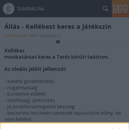
Színház.hu
Állás - Kellékest keres a Játékszín
szinhaz szerk.
•
2017. augusztus 01.
Kellékes
munkatársat keres a Teréz körúti teátrum.
Az ideális jelölt jellemzői:
- kreatív gondolkodás
- rugalmasság
- büntetlen előélet
- önállóság- precizitás
- jó problémamegoldó készség
- beszerzés területén szerezett tapasztalat előny, de
nem feltétel
- bármilyen színházi tapasztalat előny, de nem