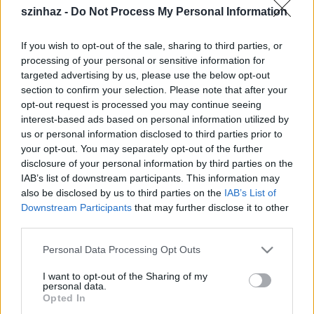
feltétel
szinhaz -
Do Not Process My Personal Information
If you wish to opt-out of the sale, sharing to third parties, or
processing of your personal or sensitive information for
targeted advertising by us, please use the below opt-out
section to confirm your selection. Please note that after your
opt-out request is processed you may continue seeing
interest-based ads based on personal information utilized by
us or personal information disclosed to third parties prior to
your opt-out. You may separately opt-out of the further
disclosure of your personal information by third parties on the
IAB’s list of downstream participants. This information may
also be disclosed by us to third parties on the
IAB’s List of
Downstream Participants
that may further disclose it to other
third parties.
Amit a Játékszín nyújt:
- versenyképes fizetés
Please note that this website/app uses one or more Google
Personal Data Processing Opt Outs
- rugalmas munkavégzés
services and may gather and store information including but
- jó társaság
not limited to your visit or usage behaviour. You may click to
I want to opt-out of the Sharing of my
personal data.
- az érzés, hogy a színház és előadásaink része vagy
grant or deny consent to Google and its third-party tags to
Opted In
use your data for below specified purposes in below Google