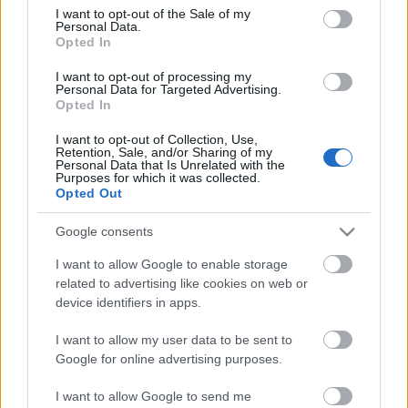
Jelentkezés: fényképes önéletrajzzal Andróczi
consent section.
I want to opt-out of the Sale of my
Personal Data.
Attilánál az
a.androczi@gmail.com
e-mail címen
,
Opted In
szeptember 1-ig.
I want to opt-out of processing my
Personal Data for Targeted Advertising.
Opted In
Címkék:
állás
Játékszín
I want to opt-out of Collection, Use,
Retention, Sale, and/or Sharing of my
Personal Data that Is Unrelated with the
Purposes for which it was collected.
Opted Out
Ajánlott bejegyzések:
Google consents
I want to allow Google to enable storage
related to advertising like cookies on web or
Indul az e-Trafó online programsorozat
device identifiers in apps.
I want to allow my user data to be sent to
Google for online advertising purposes.
Meghalt Böröndi Tamás
I want to allow Google to send me