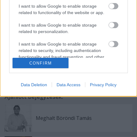
autonómiát vár a Pécsi Balett az
I want to allow Google to enable storage
önálló működéstől
related to functionality of the website or app.
Az újjászületés évadát hirdette meg
I want to allow Google to enable storage
a Pécsi Balett
related to personalization.
I want to allow Google to enable storage
related to security, including authentication
functionality and fraud prevention, and other
CONFIRM
user protection.
Címkék:
táncművészet
Pécsi Balett
Vincze Balázs
Data Deletion
Data Access
Privacy Policy
Ajánlott bejegyzések:
Meghalt Böröndi Tamás