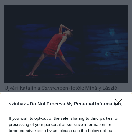
Ujvári Katalin a
Carmen
ben (fotók: Mihály László)
Ez év januárjától vált önállóvá a korábban a Pécsi
szinhaz -
Do Not Process My Personal Information
Nemzeti Színház táncegyütteseként működő Pécsi
Balett. „
Sokszor hangsúlyoztam, hogy a Pécsi Balett
If you wish to opt-out of the sale, sharing to third parties, or
önállósodása tánctörténeti, színháztörténeti esemény.
processing of your personal or sensitive information for
Valójában most kezdem-kezdjük felfogni, hogy ez mit
targeted advertising by us, please use the below opt-out