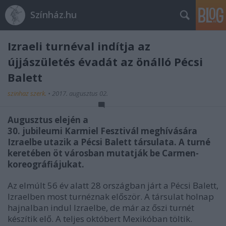
Színház.hu
Izraeli turnéval indítja az
újjászületés évadát az önálló Pécsi
Balett
szinhaz szerk.
•
2017. augusztus 02.
Augusztus elején a
30. jubileumi Karmiel Fesztivál meghívására
Izraelbe utazik a Pécsi Balett társulata. A turné
keretében öt városban mutatják be Carmen-
koreográfiájukat.
Az elmúlt 56 év alatt 28 országban járt a Pécsi Balett,
Izraelben most turnéznak először. A társulat holnap
hajnalban indul Izraelbe, de már az őszi turnét
készítik elő. A teljes októbert Mexikóban töltik.