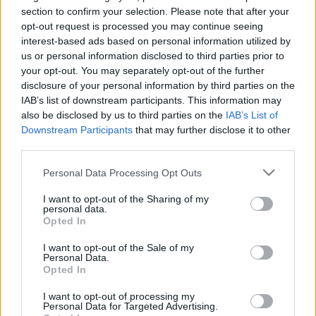
jelent. Most már tényleg szabadon teljesíthetjük
section to confirm your selection. Please note that after your
missziónkat, utazhatunk, a tánc univerzális nyelvén
opt-out request is processed you may continue seeing
képviselhetjük városunk és hazánk kultúráját,
interest-based ads based on personal information utilized by
művészetét itthon és a nagyvilágban. A nagy szavak
us or personal information disclosed to third parties prior to
mögött immár tények sorakoznak. Az önállósodás
your opt-out. You may separately opt-out of the further
hírére azonnal számos meghívást kaptunk, az izraeli
disclosure of your personal information by third parties on the
turnét már február óta készítjük elő impresszáriónkkal.
IAB’s list of downstream participants. This information may
Fantasztikus boldogság látni, hogy telik a naptárunk…
also be disclosed by us to third parties on the
IAB’s List of
a legnagyobb örömömre végre leköthetek előadásokat,
Downstream Participants
that may further disclose it to other
turnékat akár egy-két évre előre is. Hihetetlen…
” -
third parties.
nyilatkozta az önállóvá válás kapcsán Vincze Balázs,
a Pécsi Balett igazgatója.
Please note that this website/app uses one or more Google
Personal Data Processing Opt Outs
services and may gather and store information including but
not limited to your visit or usage behaviour. You may click to
I want to opt-out of the Sharing of my
personal data.
grant or deny consent to Google and its third-party tags to
Opted In
use your data for below specified purposes in below Google
consent section.
I want to opt-out of the Sale of my
Personal Data.
Opted In
I want to opt-out of processing my
Personal Data for Targeted Advertising.