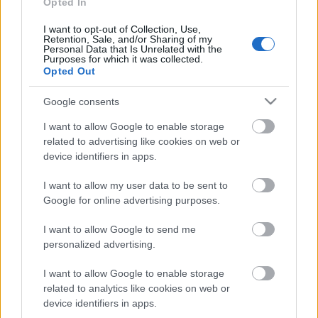
Opted In
I want to opt-out of Collection, Use,
Retention, Sale, and/or Sharing of my
Personal Data that Is Unrelated with the
Purposes for which it was collected.
Opted Out
Carmen
Google consents
Új bemutatójuk
A makrancos hölgy
, amely
I want to allow Google to enable storage
szeptember 15-én a XI. Pécsi Nemzetközi
related to advertising like cookies on web or
Tánctalálkozó nyitóelőadása lesz. A Shakespeare-
device identifiers in apps.
komédia táncszínházi változatát a Pécsi Nemzeti
Színházzal koprodukcióban hozzák létre. A
I want to allow my user data to be sent to
koreográfus Földi Béla, a Budapest Táncszínház
Google for online advertising purposes.
művészeti vezetője.
I want to allow Google to send me
(Forrás: Pécsi Balett, Szinhaz.hu)
personalized advertising.
Kapcsolódó cikkek
I want to allow Google to enable storage
related to analytics like cookies on web or
Nagyobb művészeti és gazdasági
device identifiers in apps.