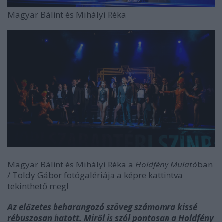
Magyar Bálint és Mihályi Réka
Magyar Bálint és Mihályi Réka a
Holdfény Mulató
ban
/ Toldy Gábor fotógalériája a képre kattintva
tekinthető meg!
Az előzetes beharangozó szöveg számomra kissé
rébuszosan hatott. Miről is szól pontosan a Holdfény