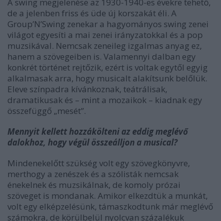
A swing megjelenése az 1930-1940-es évekre tehető,
de a jelenben friss és üde új korszakát éli. A
Group’N’Swing zenekar a hagyományos swing zenei
világot egyesíti a mai zenei irányzatokkal és a pop
muzsikával. Nemcsak zeneileg izgalmas anyag ez,
hanem a szövegeiben is. Valamennyi dalban egy
konkrét történet rejtőzik, ezért is voltak egytől egyig
alkalmasak arra, hogy musicalt alakítsunk belőlük.
Eleve színpadra kívánkoznak, teátrálisak,
dramatikusak és – mint a mozaikok – kiadnak egy
összefüggő „mesét”.
Mennyit kellett hozzákölteni az eddig meglévő
dalokhoz, hogy végül összeálljon a musical?
Mindenekelőtt szükség volt egy szövegkönyvre,
merthogy a zenészek és a szólisták nemcsak
énekelnek és muzsikálnak, de komoly prózai
szöveget is mondanak. Amikor elkezdtük a munkát,
volt egy elképzelésünk, támaszkodtunk már meglévő
számokra, de körülbelül nyolcvan százalékuk