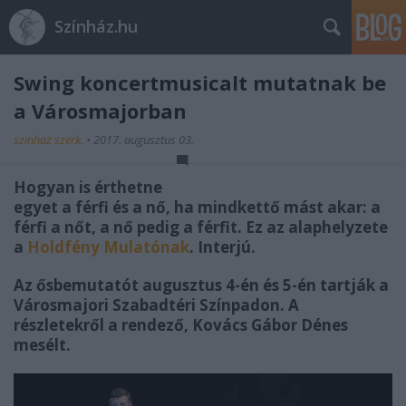
Színház.hu
Swing koncertmusicalt mutatnak be
a Városmajorban
szinhaz szerk.
•
2017. augusztus 03.
Hogyan is érthetne
egyet a férfi és a nő, ha mindkettő mást akar: a
férfi a nőt, a nő pedig a férfit. Ez az alaphelyzete
a
Holdfény Mulatónak
. Interjú.
Az ősbemutatót augusztus 4-én és 5-én tartják a
Városmajori Szabadtéri Színpadon. A
részletekről a rendező, Kovács Gábor Dénes
mesélt.