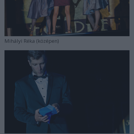
Mihályi Réka (középen)