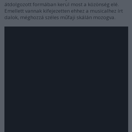
átdolgozott formában kerül most a közönség elé.
Emellett vannak kifejezetten ehhez a musicalhez írt
dalok, méghozzá széles műfaji skálán mozogva.