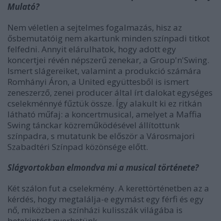
Mulató?
Nem véletlen a sejtelmes fogalmazás, hisz az
ősbemutatóig nem akartunk minden színpadi titkot
felfedni. Annyit elárulhatok, hogy adott egy
koncertjei révén népszerű zenekar, a Group'n'Swing.
Ismert slágereiket, valamint a produkció számára
Romhányi Áron, a United együttesből is ismert
zeneszerző, zenei producer által írt dalokat egységes
cselekménnyé fűztük össze. Így alakult ki ez ritkán
látható műfaj: a koncertmusical, amelyet a Maffia
Swing tánckar közreműködésével állítottunk
színpadra, s mutatunk be először a Városmajori
Szabadtéri Színpad közönsége előtt.
Slágvortokban elmondva mi a musical története?
Két szálon fut a cselekmény. A kerettörténetben az a
kérdés, hogy megtalálja-e egymást egy férfi és egy
nő, miközben a színházi kulisszák világába is
betekintést nyerhetünk.