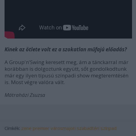
Kinek az ötlete volt ez a szokatlan műfajú előadás?
A Group'n'Swing keresett meg, ám a tánckarral már
korábban is dolgoztunk együtt, sőt gondolkodtunk
már egy ilyen típusú színpadi show megteremtésén
is. Most végre valóra vált.
Mátraházi Zsuzsa
Címkék:
zene
premier
városmajori szabadtéri színpad