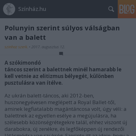
Színház.hu
Polunyin szerint súlyos válságban
van a balett
szinhaz szerk.
•
2017. augusztus 12.
A szókimondó
táncos szerint a balettnek minél hamarabb le
kell vetnie az elitizmus bélyegét, különben
pusztulásra van ítélve.
Az ukrán balett-táncos, aki 2012-ben,
huszonegyévesen meglépett a Royal Ballet-től,
aminek legfiatalabb magántáncosa volt, úgy véli: a
balettnek az egyetlen esélye a megújulásra, ha
szélesebb közönségrétegekre talál, ehhez viszont új
darabokra, új zenékre, és legfőképpen új rendezői
látásmódra van szükség. Szerinte itt az ideje, hogy a