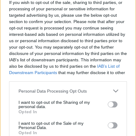
If you wish to opt-out of the sale, sharing to third parties, or
majdnem halott. Nagy iránta az érdeklődés a közönség
processing of your personal or sensitive information for
részéről, de belül semmi új nem történik. Nincsenek
targeted advertising by us, please use the below opt-out
rendezők és nem születnek új balett zenék
” – mondta.
section to confirm your selection. Please note that after your
Mindezt azzal indokolta, hogy a balett közönsége túl
opt-out request is processed you may continue seeing
kicsi ahhoz, hogy az igazán tehetséges rendezők
interest-based ads based on personal information utilized by
késztetést érezzenek balettet rendezni.
us or personal information disclosed to third parties prior to
your opt-out. You may separately opt-out of the further
Polunyin célja jelenleg egy olyan ügynökség
disclosure of your personal information by third parties on the
létrehozása, ahol táncos tehetségeket segítenek az
IAB’s list of downstream participants. This information may
érvényesülésben. A balettipar szerinte húsz éves
also be disclosed by us to third parties on the
IAB’s List of
lemaradásban van más művészeti ágakhoz képest.
Downstream Participants
that may further disclose it to other
„
Nincsenek ügynökségek és menedzserek, akik
third parties.
képviselnék és népszerűsítenék a balett-táncosokat. A
táncosoknak nincs hangja
” – mondta. Ráadásul
Please note that this website/app uses one or more Google
Personal Data Processing Opt Outs
sokkolóan keveset keresnek, ahhoz képest, amilyen
services and may gather and store information including but
rövid a pályájuk. „
Még egy lakást sem tudnak
not limited to your visit or usage behaviour. You may click to
I want to opt-out of the Sharing of my
personal data.
grant or deny consent to Google and its third-party tags to
fenntartani a táncosi fizetésből, kénytelenek osztozni
Opted In
use your data for below specified purposes in below Google
másokkal
” – árulta el.
consent section.
I want to opt-out of the Sale of my
Personal Data.
Opted In