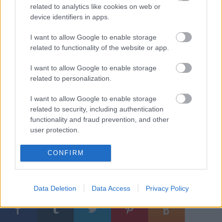
related to analytics like cookies on web or
device identifiers in apps.
Arra is felhívta a figyelmet, hogy sokszor az operai
marketing büdzséje aránytalanul nagy, és ha ennek
I want to allow Google to enable storage
az összegnek csak töredékét a táncosok fizetésének
related to functionality of the website or app.
emelésére fordítanák, már sokkal jobb lenne a
helyzet. A balettsztár nemrég elindított Polunyin
I want to allow Google to enable storage
Project elnevezésű missziójának egyik célja, hogy
related to personalization.
táncszínházi előadásokban adjon lehetőséget az
idősebb táncosoknak aktív pályájuk
I want to allow Google to enable storage
meghosszabbítására.
related to security, including authentication
functionality and fraud prevention, and other
(Forrás:
Fidelio
)
user protection.
CONFIRM
Címkék:
táncművészet
Data Deletion
Data Access
Privacy Policy