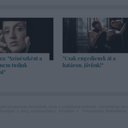
za: "Színészként a
"Csak engedjenek át a
 nem tudjuk
határon, jövünk!"
ni"
lói tartalomnak minősülnek, értük a
szolgáltatás technikai
üzemeltetője sem
n forduljon a blog szerkesztőjéhez. Részletek a
Felhasználási feltételekben