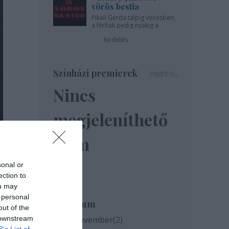
vörös bestia
Pikali Gerda talpig vörösben,
a férfiak pedig nyakig a
pácban - az Újszínházban!
hirdetés
Színházi premierek
Nincs
megjeleníthető
elem
sonal or
ection to
ou may
 personal
Archívum
out of the
 downstream
2020 november
(
2
)