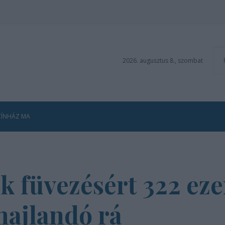
2026. augusztus 8., szombat
ZÍNHÁZ MA
 füvezésért 322 ezer
hajlandó rá