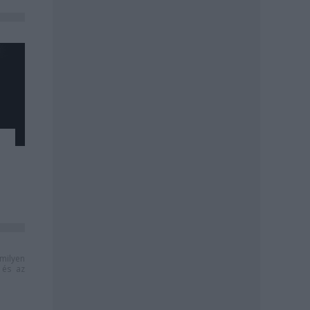
milyen
és az