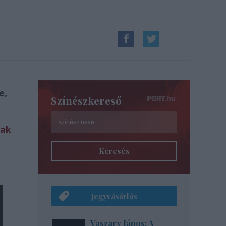
e,
Színészkereső
tak
Keresés
Jegyvásárlás
Vaszary János: A