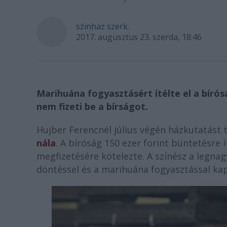
szinhaz szerk.
2017. augusztus 23. szerda, 18:46
Marihuána fogyasztásért ítélte el a bírós
nem fizeti be a bírságot.
Hujber Ferencnél július végén házkutatást
nála
. A bíróság 150 ezer forint büntetésre 
megfizetésére kötelezte. A színész a legna
döntéssel és a marihuána fogyasztással kap