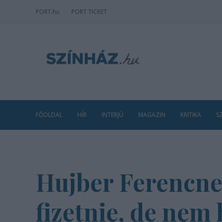
PORT
.hu
PORT TICKET
FŐOLDAL
HÍR
INTERJÚ
MAGAZIN
KRITIKA
S
Hujber Ferencnek
fizetnie, de nem 