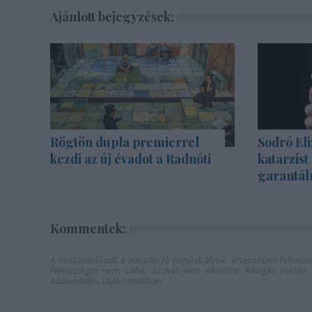
Ajánlott bejegyzések:
Rögtön dupla premierrel
Sodró Eli
kezdi az új évadot a Radnóti
katarzist
garantál
Kommentek:
A hozzászólások a
vonatkozó jogszabályok
értelmében felhaszná
felelősséget nem vállal, azokat nem ellenőrzi. Kifogás eseté
adatvédelmi tájékoztatóban
.