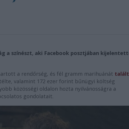
ág a színészt, aki Facebook posztjában kijelentett
 tartott a rendőrség, és fél gramm marihuánát
talál
ítélte, valamint 172 ezer forint bűnügyi költség
gyobb közösségi oldalon hozta nyilvánosságra a
csolatos gondolatait.