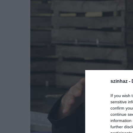
szinhaz -
If you wish 
sensitive in
confirm you
continue se
information 
further disc