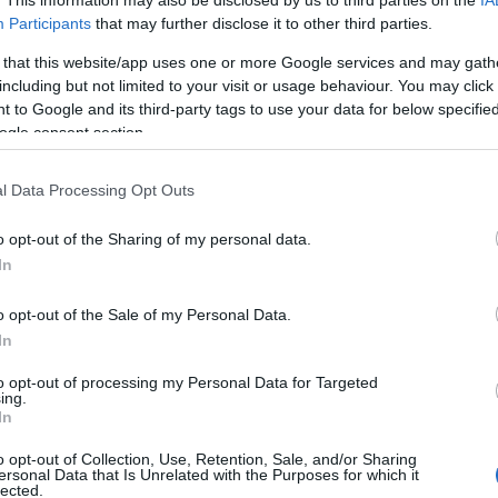
. This information may also be disclosed by us to third parties on the
IA
Participants
that may further disclose it to other third parties.
 that this website/app uses one or more Google services and may gath
including but not limited to your visit or usage behaviour. You may click 
 to Google and its third-party tags to use your data for below specifi
 költség)= 322 000Ft!
ogle consent section.
tásáért és elszívásáért.
l Data Processing Opt Outs
o opt-out of the Sharing of my personal data.
In
000 gyógyszerfüggő otthoni LEGÁLIS gyereknevelési
nálata után büntetőjogi felelősségem tudatában
o opt-out of the Sale of my Personal Data.
s mint a legálisan fogyasztható alkohol vagy a receptre
In
atók-anti depresszánsok (Xanax és társai)....
to opt-out of processing my Personal Data for Targeted
ing.
elősséggel kijelentem hogy minden nap szívok és fogok sz
In
lt be....!
o opt-out of Collection, Use, Retention, Sale, and/or Sharing
ersonal Data that Is Unrelated with the Purposes for which it
épes vagyok egészséges környezetben nevelni a gyerekeim
lected.