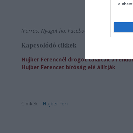
authenti
(Forrás: Nyugat.hu, Facebook)
Kapcsolódó cikkek
Hujber Ferencnél drogot találtak a rendő
Hujber Ferencet bíróság elé állítják
Címkék:
Hujber Feri