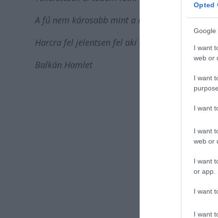
Opted 
A fű nem károsabb mint a nikotin!
Google 
Harcra fel jelentsen fel aki mer!!!
I want t
web or d
Balkán Hamlet
I want t
purpose
I want 
I want t
web or d
I want t
or app.
I want t
I want t