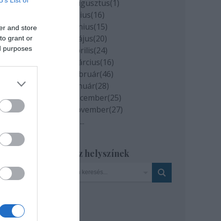
B’s List of
2020 augusztus
(
1
)
2020 július
(
16
)
2020 június
(
15
)
er and store
2020 május
(
20
)
to grant or
ed purposes
2020 április
(
24
)
2020 március
(
16
)
2020 február
(
46
)
2020 január
(
28
)
2019 december
(
25
)
2019 november
(
27
)
Tovább
...
Szinház helyszínek
ívni
et!