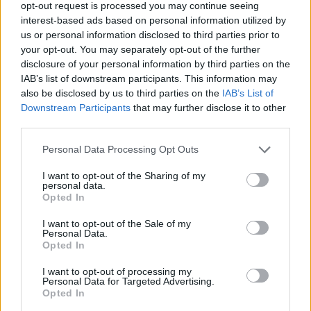
opt-out request is processed you may continue seeing
én lesz a premierje a George Sand XIX. századi írónő
interest-based ads based on personal information utilized by
életét és művészetét kortárs színházi eszközökkel
us or personal information disclosed to third parties prior to
színre vivő
Ha álom az élet
című előadásnak. A
your opt-out. You may separately opt-out of the further
produkció rendezője a fiatal francia rendező,
disclosure of your personal information by third parties on the
Adélaïde Pralon, a két főszerepet Szakács Hajnalka
IAB’s list of downstream participants. This information may
és Varga Klári játssza majd a Horváth Árpád
also be disclosed by us to third parties on the
IAB’s List of
Stúdiószínházban.
Downstream Participants
that may further disclose it to other
third parties.
Please note that this website/app uses one or more Google
Personal Data Processing Opt Outs
services and may gather and store information including but
not limited to your visit or usage behaviour. You may click to
I want to opt-out of the Sharing of my
personal data.
grant or deny consent to Google and its third-party tags to
Opted In
use your data for below specified purposes in below Google
consent section.
I want to opt-out of the Sale of my
Personal Data.
Opted In
I want to opt-out of processing my
Personal Data for Targeted Advertising.
Opted In