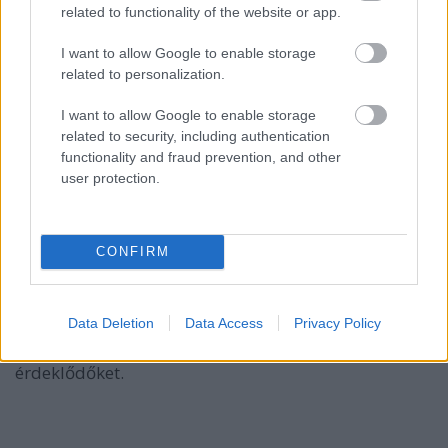
játszhatom, nemcsak Budapesten, hanem Debrecenben
related to functionality of the website or app.
is!”
A
Júlia
ugyanis az idei évadtól a debreceni
színház repertoárját gazdagítja.
I want to allow Google to enable storage
related to personalization.
I want to allow Google to enable storage
Visky András azonban nem csupán szerzőként,
related to security, including authentication
hanem dramaturgként is dolgozik majd a Kossuth
functionality and fraud prevention, and other
utcai épületben: fia, Visky Andrej rendezésében
user protection.
mutatja be a teátrum az
„Akikre nem volt méltó e
világ”
című drámapályázat győztes pályamunkáját,
a
Menekülők
et. A reformáció 500. évfordulója
CONFIRM
alkalmából műsorra tűzött ősbemutató próbái már
szeptemberben megkezdődnek. Szeptember 21-én
17 órától a Magyar Dráma Napja alkalmából
Data Deletion
Data Access
Privacy Policy
a
Menekülők
felolvasószínházi részletével és
beszélgetéssel várja a debreceni társulat az
érdeklődőket.