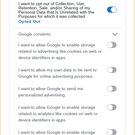
I want to opt-out of Collection, Use,
Retention, Sale, and/or Sharing of my
Hogyan nevezzelek?
(fotó: Máthé András)
Personal Data that Is Unrelated with the
Purposes for which it was collected.
Opted Out
Visky András író, dramaturg, rendező volt a tavalyi
DESZKA Fesztivál díszvendége, és a rendezvény egyik
Google consents
legsikeresebb előadásának az általa írt
Júlia
című
monodrámából készült produkció bizonyult,
I want to allow Google to enable storage
Ráckevei Anna főszereplésével. Az önéletrajzi
related to advertising like cookies on web or
ihletésű darab középpontjában Júlia, az édesanya
device identifiers in apps.
áll, akit hét gyerekével együtt kitelepítettek a Duna-
deltába. Az előadás – melynek alcíme Párbeszéd a
I want to allow my user data to be sent to
szerelemről – a férjétől elszakított és számos erkölcsi
Google for online advertising purposes.
próbának kitett Júlia Istennel folytatott állandó
dialógusát viszi színre. A színház igazgatója, a
I want to allow Google to send me
personalized advertising.
Jászai-díjas, Érdemes Művész így emlékszik vissza:
„Már az is külön élmény, hogy az ember ’vendégjátszik’
I want to allow Google to enable storage
az anyaszínházában, de hogy itt találkozhattam a
related to analytics like cookies on web or
darabbéli hét gyerekből kettővel...! Az elmúlt évad nagy
device identifiers in apps.
élménye, ajándéka volt számomra az előadás, a
találkozások, és ajándék az is, hogy ősztől tovább
I want to allow Google to enable storage