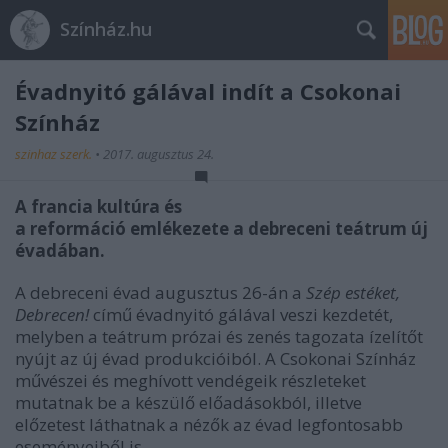
Színház.hu
Évadnyitó gálával indít a Csokonai
Színház
szinhaz szerk.
•
2017. augusztus 24.
A francia kultúra és
a reformáció emlékezete a debreceni teátrum új
évadában.
A debreceni évad augusztus 26-án a
Szép estéket,
Debrecen!
című évadnyitó gálával veszi kezdetét,
melyben a teátrum prózai és zenés tagozata ízelítőt
nyújt az új évad produkcióiból. A Csokonai Színház
művészei és meghívott vendégeik részleteket
mutatnak be a készülő előadásokból, illetve
előzetest láthatnak a nézők az évad legfontosabb
eseményeiből is.