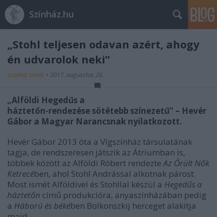
Színház.hu
„Stohl teljesen odavan azért, ahogy
én udvarolok neki”
szinhaz szerk.
•
2017. augusztus 28.
„Alföldi Hegedűs a
háztetőn-rendezése sötétebb színezetű” – Hevér
Gábor a Magyar Narancsnak nyilatkozott.
Hevér Gábor 2013 óta a Vígszínház társulatának
tagja, de rendszeresen játszik az Átriumban is,
többek között az Alföldi Róbert rendezte
Az Őrült Nők
Ketrecé
ben, ahol Stohl Andrással alkotnak párost.
Most ismét Alföldivel és Stohllal készül a
Hegedűs a
háztetőn
című produkcióra, anyaszínházában pedig
a
Háború és béké
ben Bolkonszkij herceget alakítja
majd.