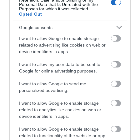
Retention, Sale, and/or Sharing of my
Beszélt arról is, sokáig volt szabadúszó, de elege lett
Personal Data that Is Unrelated with the
Purposes for which it was collected.
„a lézengő ritterségből, a sehova sem tartozásból”
.
Opted Out
Bartis Attila
Rendezés
című darabjában a rendező
szerepét játssza, ezzel kapcsolatban elmondta,
Google consents
fiatalon sok előadást rendezett, de aztán nem
folytatta.
„A lustaság meg a félelem is közrejátszott
I want to allow Google to enable storage
related to advertising like cookies on web or
abban, hogy felhagytam vele. Nem tartom magam elég
device identifiers in apps.
olvasottnak, holott az utóbbi években sokan
kapacitáltak, hogy folytassam a rendezést. Talán nem
I want to allow my user data to be sent to
hiszek eléggé magamban, illetve nem találok olyan
Google for online advertising purposes.
darabot, amit érdemes színpadra vinni”
– vallotta
meg. Egy csúfos bukásáról is beszámolt, miután
I want to allow Google to send me
Zsótér Sándor azzal gratulált neki, hogy hatan
personalized advertising.
visszakérték a jegy árát, ami még neki sem sikerült.
I want to allow Google to enable storage
Színészi munkájáról azt mondta, nem
related to analytics like cookies on web or
munkaalkoholista, megelégszik havi 15 előadással.
device identifiers in apps.
Nem kifejezetten szereplős típus, jobban vonzza,
hogy beljebb kerüljön egy figurába.
„Mi, színészek tök
I want to allow Google to enable storage
normális emberek vagyunk, azzal a különbséggel, hogy
related to functionality of the website or app.