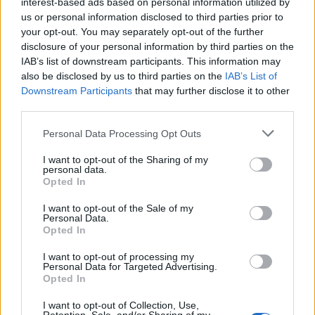
interest-based ads based on personal information utilized by
utakon járunk”
– mondta.
Az Őrült Nők Ketrecé
ben
us or personal information disclosed to third parties prior to
alakított párosuk szerinte annál jobb lesz, minél
your opt-out. You may separately opt-out of the further
idősebbek lesznek, Stohl pedig
„gyakran mondogatja,
disclosure of your personal information by third parties on the
hogy teljesen odavan azért, ahogyan én udvarolok
IAB’s list of downstream participants. This information may
neki”
.
also be disclosed by us to third parties on the
IAB’s List of
Downstream Participants
that may further disclose it to other
third parties.
Please note that this website/app uses one or more Google
Personal Data Processing Opt Outs
services and may gather and store information including but
not limited to your visit or usage behaviour. You may click to
I want to opt-out of the Sharing of my
personal data.
grant or deny consent to Google and its third-party tags to
Opted In
use your data for below specified purposes in below Google
consent section.
I want to opt-out of the Sale of my
Personal Data.
Opted In
I want to opt-out of processing my
Personal Data for Targeted Advertising.
Opted In
Hevér Gábor (fotó: Szűcs-Szabó Marianna)
I want to opt-out of Collection, Use,