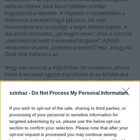
vette az ötletet, akik közül többen szintén
fogyókúrába kezdtek. A
Hegedűs a háztetőn
ben a
mészáros szerepét fogja játszani, ott már
hastömésre lesz szüksége a teljes hitelességhez. A
darabról elmondta,
„jól megírt mese”
, ahol a szerzők
„nem akartak sötét tónusokkal dolgozni”
, Alföldi
rendezése viszont
„sötétebb színezetű”
lesz, ahogy
Az
Őrült Nők Ketrece
is az.
Négy éve tartozik a Vígszínház társulatához, ahová
Stohl Andrással együtt szerződött át az Alföldi-éra
végén a Nemzeti Színházból. A Víg
„másfajta közeget,
másfajta gondolkodást”
jelent, mint a Nemzetiben
szinhaz -
Do Not Process My Personal Information
megszokott, de – szemben a Stohl távozásakor
felmerült pletykákkal – nem akarja elhagyni
anyaszínházát.
„Sokan gondolták, hogy én is
If you wish to opt-out of the sale, sharing to third parties, or
elszerződöm a Vígszínházból. Nagyon viccesnek tartom,
processing of your personal or sensitive information for
ha úgy tekintenek ránk, mint Stanra és Panra.
targeted advertising by us, please use the below opt-out
section to confirm your selection. Please note that after your
Rengeteget játszunk együtt, napi szinten találkozunk,
opt-out request is processed you may continue seeing
mondhatni, barátok vagyunk, de az életben külön