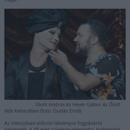
Stohl András és Hevér Gábor
Az Őrült
Nők Ketrecé
ben (fotó: Dudás Ernő)
Az interjúban először látványos fogyásáról
kérdezték. A 48 éves színésze elmondta, kollégáitól