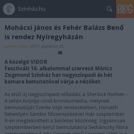
Színház.hu
Mohácsi János és Fehér Balázs Benő
is rendez Nyíregyházán
szinhaz szerk.
•
2017. augusztus 28.
A közelgő VIDOR
Fesztivált 16. alkalommal szervező Móricz
Zsigmond Színház hat nagyszínpadi és hét
kamara bemutatóval várja a nézőket.
Az első új nagyszínpadi előadás, a
Sherlock Holmes –
A sátán kutyája
című krimikomédia, melynek
bemutatóját Szente Vajk rendezésében, Horváth
Sebestyén Sándor főszereplésével már szeptember
9-én megtekintheti a bérletes közönség. Ugyancsak
szeptemberben kerül bemutatásra Sediánszky Nóra
rendezésében
A név: Carmen
című szerelmi játék is a