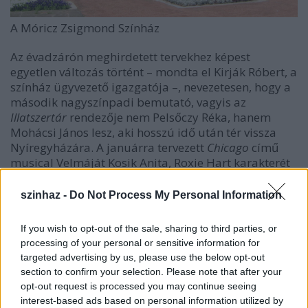
A Móricz Zsigmond Színház
Az évadzárón meghirdetett tervekhez képest
egyetlen változás történt – mondta el Kirják Róbert, a
színház ügyvezető igazgatója –, nevezetesen, hogy a
második nagyszínpadi bemutató, vagyis az
Illatszertár
rendezője nem Pelsőczy Réka, hanem
Mohácsi János lesz, aki hosszú idő után tér vissza
Nyíregyházára. A januárra tervezett
Chicago
című
musical Velmáját Kosik Anita, Roxie Hart karakterét
pedig kettős szereposztásban Zsigmond Emőke
(Örkény Színház) és Czvikker Lilla egyetemi hallgató
szinhaz -
Do Not Process My Personal Information
alakítja – a rendező: Szőcs Artur. A drámairodalom
egyik leghíresebb vívódójának szerepét, Don Carlost
If you wish to opt-out of the sale, sharing to third parties, or
Horváth Illés (Pesti Magyar Színház) fogja játszani
processing of your personal or sensitive information for
Szabó Máté rendezésében.
A hülyéje
című népszerű –
targeted advertising by us, please use the below opt-out
Nyíregyházán debütáló Fehér Balázs Benő által
section to confirm your selection. Please note that after your
rendezett – Feydeu-bohózat mellett több
opt-out request is processed you may continue seeing
nagyszínpadi és kamaraprodukcióban is találkozhat
interest-based ads based on personal information utilized by