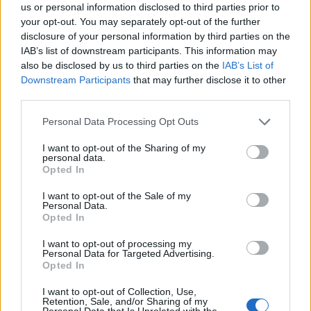
a közönség olyan új és már ismert
us or personal information disclosed to third parties prior to
vendégművészekkel, mint pl. Ullmann Mónika,
your opt-out. You may separately opt-out of the further
Szegezdi Róbert, Schmidt Sára, Tóth Szilvia Lilla,
disclosure of your personal information by third parties on the
Horváth Julianna, Kónya Renáta, László Lili,
IAB’s list of downstream participants. This information may
Martinkovics Máté, Bárnai Péter és Fehér András.
also be disclosed by us to third parties on the
IAB’s List of
Downstream Participants
that may further disclose it to other
A kamara előadások közül a
Leenane szépe
–
third parties.
Göttinger Pál, az
Asszony asszonynak farkasa
– Koltai
Please note that this website/app uses one or more Google
Personal Data Processing Opt Outs
M. Gábor,
A rózsák háborúja
– Végh Zsolt
services and may gather and store information including but
rendezésében várja a közönséget. Mindhárom
not limited to your visit or usage behaviour. You may click to
I want to opt-out of the Sharing of my
előadás a humor különféle árnyalataival kísérli meg
personal data.
grant or deny consent to Google and its third-party tags to
Opted In
szórakoztatni, ugyanakkor megborzongtatni a
use your data for below specified purposes in below Google
közönséget. Az ifjúsági előadások között két
consent section.
I want to opt-out of the Sale of my
nagyszínpadi musical, a
Diótörő
– Olt Tamás,
Personal Data.
valamint
Dzsungel könyve
– Halasi Dániel
Opted In
rendezésében várható; a legkisebbeket a
Maszmók
I want to opt-out of processing my
Afrikában
, valamint a
Mirr-Murr kalandjai
várják,
Personal Data for Targeted Advertising.
előbbit Urmai Gábor, utóbbit Puskás Tivadar
Opted In
rendezésében.
I want to opt-out of Collection, Use,
Retention, Sale, and/or Sharing of my
Az előző évad műsorából repertoáron marad a
Hello,
Personal Data that Is Unrelated with the