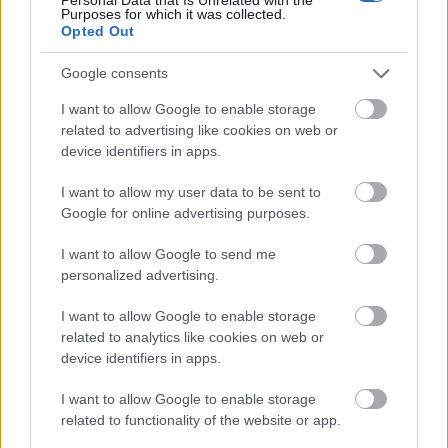
Purposes for which it was collected.
Dolly!
, a
Függöny fel!
,
A főfőnök
, a
Szibériai csárdás,
Opted Out
valamint az
Emilia Galotti
.
Google consents
I want to allow Google to enable storage
related to advertising like cookies on web or
device identifiers in apps.
I want to allow my user data to be sent to
Google for online advertising purposes.
I want to allow Google to send me
personalized advertising.
I want to allow Google to enable storage
related to analytics like cookies on web or
device identifiers in apps.
Kirják Róbert ügyvezető igazgató (fotó: Sipeki Péter)
I want to allow Google to enable storage
A nyár folyamán a
Képzelt riport egy amerikai
related to functionality of the website or app.
popfesztiválról
című musical Budapesten vett részt a