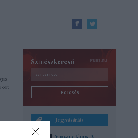
Színészkereső
ges
eket
Keresés
Jegyvásárlás
Vaszary János: A