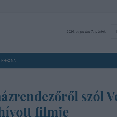
2026. augusztus 7., péntek
ZÍNHÁZ MA
házrendezőről szól 
ívott filmje