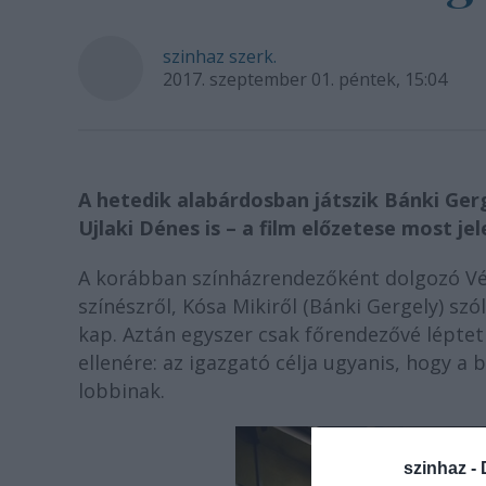
szinhaz szerk.
2017. szeptember 01. péntek, 15:04
A hetedik alabárdosban játszik Bánki Gerg
Ujlaki Dénes is – a film előzetese most je
A korábban színházrendezőként dolgozó Vék
színészről, Kósa Mikiről (Bánki Gergely) sz
kap. Aztán egyszer csak főrendezővé lépte
ellenére: az igazgató célja ugyanis, hogy a
lobbinak.
szinhaz -