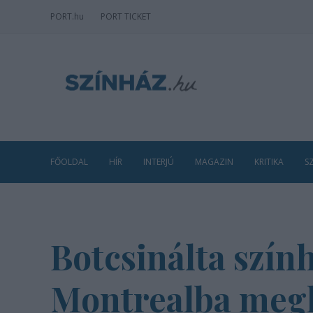
PORT
.hu
PORT TICKET
FŐOLDAL
HÍR
INTERJÚ
MAGAZIN
KRITIKA
S
Botcsinálta szín
Montrealba megh