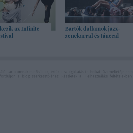
kezik az Infinite
Bartók dallamok jazz-
stival
zenekarral és tánccal
lói tartalomnak minősülnek, értük a
szolgáltatás technikai
üzemeltetője sem
n forduljon a blog szerkesztőjéhez. Részletek a
Felhasználási feltételekben