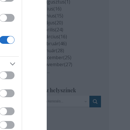
2020 augusztus
(
1
)
2020 július
(
16
)
2020 június
(
15
)
zült
2020 május
(
20
)
r
2020 április
(
24
)
2020 március
(
16
)
2020 február
(
46
)
2020 január
(
28
)
2019 december
(
25
)
2019 november
(
27
)
Tovább
...
Szinház helyszínek