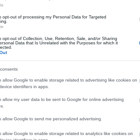
In
to opt-out of processing my Personal Data for Targeted
égeket támogató Inkubátor programjának első elkés
ing.
treali filmfesztiválon lesz szeptember 2-án, a magya
In
n, majd a miskolci Cinefest versenyprogramjában is
o opt-out of Collection, Use, Retention, Sale, and/or Sharing
er szeptember 21-én.
ersonal Data that Is Unrelated with the Purposes for which it
lected.
Out
consents
o allow Google to enable storage related to advertising like cookies on
evice identifiers in apps.
o allow my user data to be sent to Google for online advertising
s.
to allow Google to send me personalized advertising.
o allow Google to enable storage related to analytics like cookies on