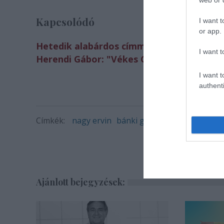
web or d
Kapcsolódó
I want t
or app.
Hetedik alabárdos címmel forog Vékes Cs
I want t
Herendi Gábor: "Vékes Csaba a magyar W
I want t
authenti
Címkék:
nagy ervin
bánki gergely
Vékes Csaba 
Ajánlott bejegyzések: