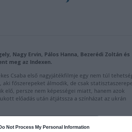
ely, Nagy Ervin, Pálos Hanna, Bezerédi Zoltán és
lent meg az Indexen.
es Csaba első nagyjátékfilmje egy nem túl tehetsé
ól, aki főszerepeket álmodik, de csak statisztaszerep
tik elő, persze nem képességei miatt, hanem azok
 bukott előadás után átjátssza a színházat az ukrán
Do Not Process My Personal Information