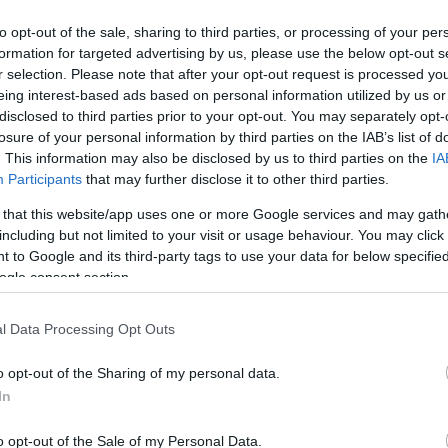
to opt-out of the sale, sharing to third parties, or processing of your per
formation for targeted advertising by us, please use the below opt-out s
r selection. Please note that after your opt-out request is processed y
eing interest-based ads based on personal information utilized by us or
disclosed to third parties prior to your opt-out. You may separately opt-
losure of your personal information by third parties on the IAB’s list of
. This information may also be disclosed by us to third parties on the
IA
Participants
that may further disclose it to other third parties.
 that this website/app uses one or more Google services and may gath
including but not limited to your visit or usage behaviour. You may click 
 to Google and its third-party tags to use your data for below specifi
ogle consent section.
l Data Processing Opt Outs
forgatták, producere a
Valami Amerika
és a
Kincsem
o opt-out of the Sharing of my personal data.
oody Allennek” nevezte Vékes Csabát. A főszerepben
In
ismert Bánki Gergely látható, a színházigazgatót
pében többek között Nagy Ervin, Pálos Hanna és Ujla
o opt-out of the Sale of my Personal Data.