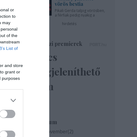
vörös bestia
sonal or
Pikali Gerda talpig vörösben,
a férfiak pedig nyakig a
ection to
pácban - az Újszínházban!
ou may
hirdetés
 personal
out of the
 downstream
Színházi premierek
B’s List of
Nincs
er and store
megjeleníthető
to grant or
ed purposes
elem
 a
Archívum
2020 november
(
2
)
ki