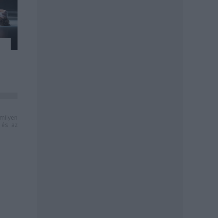
milyen
és az