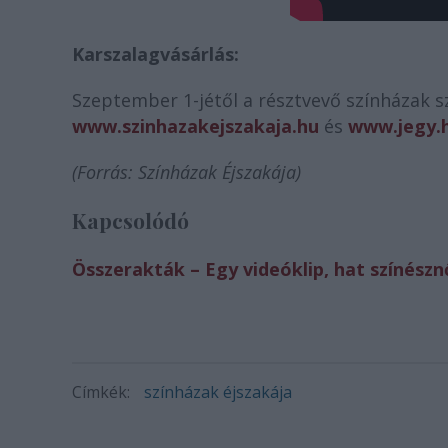
Karszalagvásárlás:
Szeptember 1-jétől a résztvevő színházak sz
www.szinhazakejszakaja.hu
és
www.jegy.
(Forrás: Színházak Éjszakája)
Kapcsolódó
Összerakták – Egy videóklip, hat színészn
Címkék:
színházak éjszakája