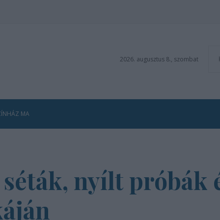
2026. augusztus 8., szombat
ZÍNHÁZ MA
 séták, nyílt próbák
káján