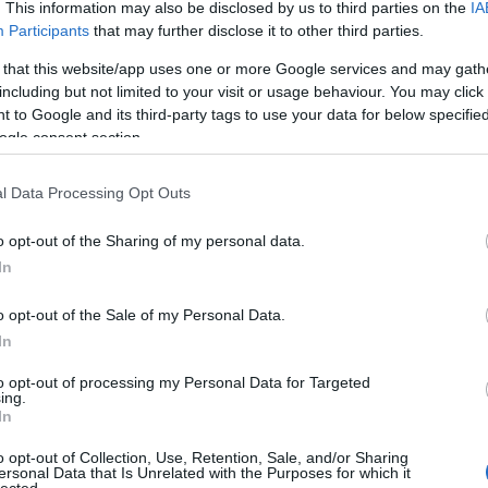
. This information may also be disclosed by us to third parties on the
IA
jszaka alatt összetehető. Idén a játékkal is, de a program
Participants
that may further disclose it to other third parties.
talok kerülnek a középpontba. Kibővült a szervezői kör é
 együtt próbálják meg a fiatal közönséget hangsúlyosabba
 that this website/app uses one or more Google services and may gath
including but not limited to your visit or usage behaviour. You may click 
Szalay-Bobrovniczky Alexandra, humán főpolgármes
 to Google and its third-party tags to use your data for below specifi
ogle consent section.
l Data Processing Opt Outs
o opt-out of the Sharing of my personal data.
In
o opt-out of the Sale of my Personal Data.
In
to opt-out of processing my Personal Data for Targeted
ing.
In
o opt-out of Collection, Use, Retention, Sale, and/or Sharing
ersonal Data that Is Unrelated with the Purposes for which it
lected.