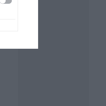
s
,
d,