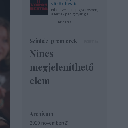
vörös bestia
Pikali Gerda talpig vörösben,
a férfiak pedig nyakig a
pácban - az Újszínházban!
hirdetés
Színházi premierek
Nincs
megjeleníthető
elem
Archívum
2020 november
(
2
)