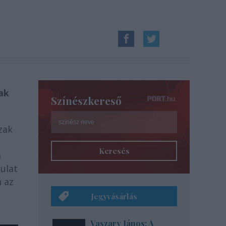
ak
Színészkereső
zak
Keresés
a
sulat
 az
Jegyvásárlás
Vaszary János: A