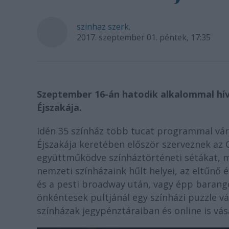
szinhaz szerk.
2017. szeptember 01. péntek, 17:35
Szeptember 16-án hatodik alkalommal hív
Éjszakája.
Idén 35 színház több tucat programmal várj
Éjszakája keretében először szerveznek az
együttműködve színháztörténeti sétákat, 
nemzeti színházaink hűlt helyei, az eltűnő 
és a pesti broadway után, vagy épp barang
önkéntesek pultjánál egy színházi puzzle vá
színházak jegypénztáraiban és online is vá