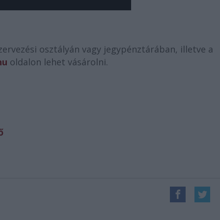
ervezési osztályán vagy jegypénztárában, illetve a
hu
oldalon lehet vásárolni.
ő