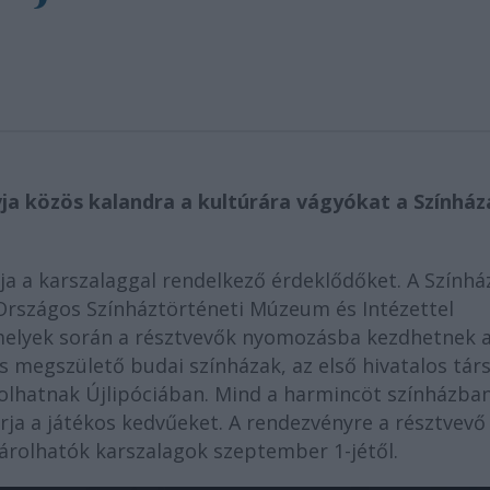
ja közös kalandra a kultúrára vágyókat a Színház
a a karszalaggal rendelkező érdeklődőket. A Színhá
 Országos Színháztörténeti Múzeum és Intézettel
melyek során a résztvevők nyomozásba kezdhetnek 
és megszülető budai színházak, az első hivatalos tár
olhatnak Újlipóciában. Mind a harmincöt színházban
rja a játékos kedvűeket. A rendezvényre a résztvevő
sárolhatók karszalagok szeptember 1-jétől.