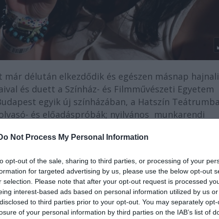
már délután elkezdődik és egészen másnap hajnal
aival és duett a Színház- és Filmművészeti Egyetem
 Budapest egyik új színházában, a Hatszín Teátrumb
, olvasó- és előadáspróbák; nyilvános munkarendi
d up est; kézműves foglalkozások és mesejátékok
Do Not Process My Personal Information
zi bemutatók; impró- és részvételi színházas
s és beszédtechnika óra; jelmezpróba és túrós csus
to opt-out of the sale, sharing to third parties, or processing of your per
ny találkozás; táncos mulatság hajnalig – együtt,
formation for targeted advertising by us, please use the below opt-out s
r selection. Please note that after your opt-out request is processed y
eing interest-based ads based on personal information utilized by us or
yütt megtartani és továbbadni. Nem véletlenül jelent meg
disclosed to third parties prior to your opt-out. You may separately opt-
 A színházak, színészek, szervezők és a nézők is összer
losure of your personal information by third parties on the IAB’s list of