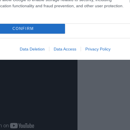
z, Pesti Magyar Színház, Pinceszínház, Radnóti Mikló
cation functionality and fraud prevention, and other user protection.
9, Ódry Színpad (Színház- és Filmművészeti Egyetem)
 Színház, Turay Ida Színház, Újszínház, Vidám Színpa
CONFIRM
Data Deletion
Data Access
Privacy Policy