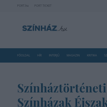
PORT
.hu
PORT TICKET
FŐOLDAL
HÍR
INTERJÚ
MAGAZIN
KRITIKA
S
Színháztörténeti
Színházak Éjsza