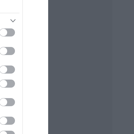
 a
a
is
z,
,
ntán