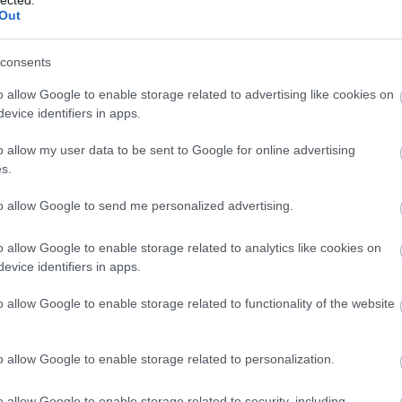
Out
consents
is a célkitűzései között szerepelt, hogy új, fiatalos
o allow Google to enable storage related to advertising like cookies on
sebbre tárja a kapuit, hogy azok is kedvet kapjanak
evice identifiers in apps.
tkán vagy egyáltalán nem járnak színházba. Ezért
nyáron, a különböző művészeti fesztiválokon is arr
o allow my user data to be sent to Google for online advertising
ogy váltsanak karszalagot az Éjszakára. Egy hatalmas
s.
Völgye és az Ördögkatlan fesztiválozóit: a motiváció 
to allow Google to send me personalized advertising.
an kirakták a Színházak Éjszakája kockáját, páros
o allow Google to enable storage related to analytics like cookies on
evice identifiers in apps.
o allow Google to enable storage related to functionality of the website
nház, Budapesti Operettszínház, Budapest Bábszínhá
z, Hatszín Teátrum, Játékszín, József Attila Színház
o allow Google to enable storage related to personalization.
 Karaván Színház, Karinthy Színház, Katona József
nház, Madách Színház, Magyar Állami Operaház, Mome
o allow Google to enable storage related to security, including